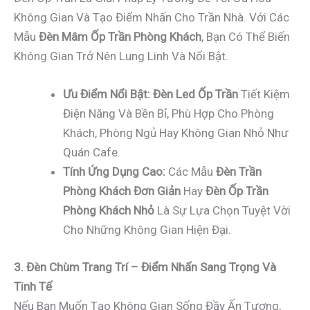
Không Gian Và Tạo Điểm Nhấn Cho Trần Nhà. Với Các
Mẫu
Đèn Mâm Ốp Trần Phòng Khách
, Bạn Có Thể Biến
Không Gian Trở Nên Lung Linh Và Nổi Bật.
Ưu Điểm Nổi Bật:
Đèn Led Ốp Trần
Tiết Kiệm
Điện Năng Và Bền Bỉ, Phù Hợp Cho Phòng
Khách, Phòng Ngủ Hay Không Gian Nhỏ Như
Quán Cafe.
Tính Ứng Dụng Cao:
Các Mẫu
Đèn Trần
Phòng Khách Đơn Giản
Hay
Đèn Ốp Trần
Phòng Khách Nhỏ
Là Sự Lựa Chọn Tuyệt Vời
Cho Những Không Gian Hiện Đại.
3. Đèn Chùm Trang Trí – Điểm Nhấn Sang Trọng Và
Tinh Tế
Nếu Bạn Muốn Tạo Không Gian Sống Đầy Ấn Tượng,