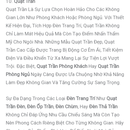
10.
Quạt Trần
Quạt Trần Là Sự Lựa Chọn Hoàn Hảo Cho Các Không
Gian Lớn Như Phòng Khách Hoặc Phòng Ngủ. Với Thiết
Kế Hiện Đại, Tích Hợp Đèn Trang Trí, Quạt Trần Không
Chỉ Làm Mát Hiệu Quả Mà Còn Tạo Điểm Nhấn Thẩm
Mỹ Cho Ngôi Nhà. Những Mẫu Quạt Trần Đẹp, Quạt
Trần Cao Cấp Được Trang Bị Động Cơ Êm Ái, Tiết Kiệm
Điện Và Điều Khiển Từ Xa Mang Lại Sự Tiện Lợi Vượt
Trội. Đặc Biệt,
Quạt Trần Phòng Khách
Hay
Quạt Trần
Phòng Ngủ
Ngày Càng Được Ưa Chuộng Nhờ Khả Năng
Làm Đẹp Không Gian Và Tăng Cường Sự Sang Trọng.
Sự Đa Dạng Trong Các Loại
Đèn Trang Trí
Như
Quạt
Trần Đèn
,
Đèn Ốp Trần
,
Đèn Chùm
, Hay
Đèn Thả Trần
Không Chỉ Đáp Ứng Nhu Cầu Chiếu Sáng Mà Còn Tạo
Nên Phong Cách Riêng Biệt Cho Từng Không Gian. Hãy