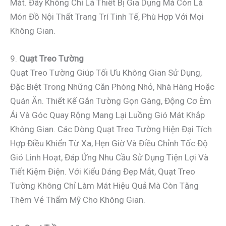
Mát. Đây Không Chỉ Là Thiết Bị Gia Dụng Mà Còn Là
Món Đồ Nội Thất Trang Trí Tinh Tế, Phù Hợp Với Mọi
Không Gian.
9.
Quạt Treo Tường
Quạt Treo Tường Giúp Tối Ưu Không Gian Sử Dụng,
Đặc Biệt Trong Những Căn Phòng Nhỏ, Nhà Hàng Hoặc
Quán Ăn. Thiết Kế Gắn Tường Gọn Gàng, Động Cơ Êm
Ái Và Góc Quay Rộng Mang Lại Luồng Gió Mát Khắp
Không Gian. Các Dòng Quạt Treo Tường Hiện Đại Tích
Hợp Điều Khiển Từ Xa, Hẹn Giờ Và Điều Chỉnh Tốc Độ
Gió Linh Hoạt, Đáp Ứng Nhu Cầu Sử Dụng Tiện Lợi Và
Tiết Kiệm Điện. Với Kiểu Dáng Đẹp Mắt, Quạt Treo
Tường Không Chỉ Làm Mát Hiệu Quả Mà Còn Tăng
Thêm Vẻ Thẩm Mỹ Cho Không Gian.