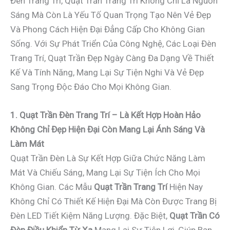
Đèn Trang Trí, Quạt Trần Trang Trí Không Chỉ Là Nguồn
Sáng Mà Còn Là Yếu Tố Quan Trọng Tạo Nên Vẻ Đẹp
Và Phong Cách Hiện Đại Đẳng Cấp Cho Không Gian
Sống. Với Sự Phát Triển Của Công Nghệ, Các Loại Đèn
Trang Trí, Quạt Trần Đẹp Ngày Càng Đa Dạng Về Thiết
Kế Và Tính Năng, Mang Lại Sự Tiện Nghi Và Vẻ Đẹp
Sang Trọng Độc Đáo Cho Mọi Không Gian.
1. Quạt Trần Đèn Trang Trí – Là Kết Hợp Hoàn Hảo
Không Chỉ Đẹp Hiện Đại Còn Mang Lại Ánh Sáng Và
Làm Mát
Quạt Trần Đèn Là Sự Kết Hợp Giữa Chức Năng Làm
Mát Và Chiếu Sáng, Mang Lại Sự Tiện Ích Cho Mọi
Không Gian. Các Mẫu
Quạt Trần Trang Trí
Hiện Nay
Không Chỉ Có Thiết Kế Hiện Đại Mà Còn Được Trang Bị
Đèn LED Tiết Kiệm Năng Lượng. Đặc Biệt,
Quạt Trần Có