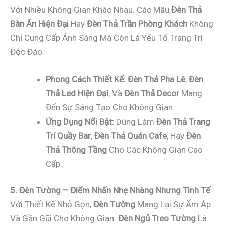
Với Nhiều Không Gian Khác Nhau. Các Mẫu
Đèn Thả
Bàn Ăn Hiện Đại
Hay
Đèn Thả Trần Phòng Khách
Không
Chỉ Cung Cấp Ánh Sáng Mà Còn Là Yếu Tố Trang Trí
Độc Đáo.
Phong Cách Thiết Kế:
Đèn Thả Pha Lê
,
Đèn
Thả Led Hiện Đại
, Và
Đèn Thả Decor
Mang
Đến Sự Sáng Tạo Cho Không Gian.
Ứng Dụng Nổi Bật:
Dùng Làm
Đèn Thả Trang
Trí Quầy Bar
,
Đèn Thả Quán Cafe
, Hay
Đèn
Thả Thông Tầng
Cho Các Không Gian Cao
Cấp.
5. Đèn Tường – Điểm Nhấn Nhẹ Nhàng Nhưng Tinh Tế
Với Thiết Kế Nhỏ Gọn,
Đèn Tường
Mang Lại Sự Ấm Áp
Và Gần Gũi Cho Không Gian.
Đèn Ngủ Treo Tường
Là