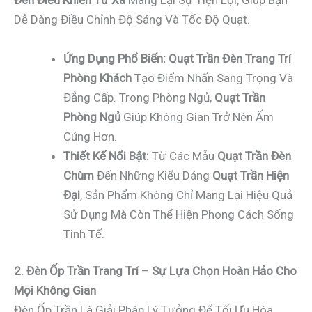
Đèn Điều Khiển Từ Xa
Mang Lại Sự Tiện Lợi, Giúp Bạn
Dễ Dàng Điều Chỉnh Độ Sáng Và Tốc Độ Quạt.
Ứng Dụng Phổ Biến:
Quạt Trần Đèn Trang Trí
Phòng Khách
Tạo Điểm Nhấn Sang Trọng Và
Đẳng Cấp. Trong Phòng Ngủ,
Quạt Trần
Phòng Ngủ
Giúp Không Gian Trở Nên Ấm
Cúng Hơn.
Thiết Kế Nổi Bật:
Từ Các Mẫu
Quạt Trần Đèn
Chùm
Đến Những Kiểu Dáng
Quạt Trần Hiện
Đại
, Sản Phẩm Không Chỉ Mang Lại Hiệu Quả
Sử Dụng Mà Còn Thể Hiện Phong Cách Sống
Tinh Tế.
2. Đèn Ốp Trần Trang Trí – Sự Lựa Chọn Hoàn Hảo Cho
Mọi Không Gian
Đèn Ốp Trần Là Giải Pháp Lý Tưởng Để Tối Ưu Hóa