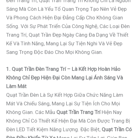
Đèn Trang Trí, Quạt Trần Trang Trí Không Chỉ Là Nguồn
Sáng Mà Còn Là Yếu Tố Quan Trọng Tạo Nên Vẻ Đẹp
Và Phong Cách Hiện Đại Đẳng Cấp Cho Không Gian
Sống. Với Sự Phát Triển Của Công Nghệ, Các Loại Đèn
Trang Trí, Quạt Trần Đẹp Ngày Càng Đa Dạng Về Thiết
Kế Và Tính Năng, Mang Lại Sự Tiện Nghi Và Vẻ Đẹp
Sang Trọng Độc Đáo Cho Mọi Không Gian.
1. Quạt Trần Đèn Trang Trí – Là Kết Hợp Hoàn Hảo
Không Chỉ Đẹp Hiện Đại Còn Mang Lại Ánh Sáng Và
Làm Mát
Quạt Trần Đèn Là Sự Kết Hợp Giữa Chức Năng Làm
Mát Và Chiếu Sáng, Mang Lại Sự Tiện Ích Cho Mọi
Không Gian. Các Mẫu
Quạt Trần Trang Trí
Hiện Nay
Không Chỉ Có Thiết Kế Hiện Đại Mà Còn Được Trang Bị
Đèn LED Tiết Kiệm Năng Lượng. Đặc Biệt,
Quạt Trần Có