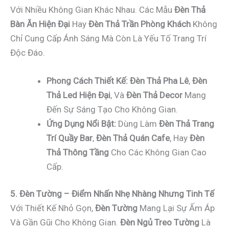
Với Nhiều Không Gian Khác Nhau. Các Mẫu
Đèn Thả
Bàn Ăn Hiện Đại
Hay
Đèn Thả Trần Phòng Khách
Không
Chỉ Cung Cấp Ánh Sáng Mà Còn Là Yếu Tố Trang Trí
Độc Đáo.
Phong Cách Thiết Kế:
Đèn Thả Pha Lê
,
Đèn
Thả Led Hiện Đại
, Và
Đèn Thả Decor
Mang
Đến Sự Sáng Tạo Cho Không Gian.
Ứng Dụng Nổi Bật:
Dùng Làm
Đèn Thả Trang
Trí Quầy Bar
,
Đèn Thả Quán Cafe
, Hay
Đèn
Thả Thông Tầng
Cho Các Không Gian Cao
Cấp.
5. Đèn Tường – Điểm Nhấn Nhẹ Nhàng Nhưng Tinh Tế
Với Thiết Kế Nhỏ Gọn,
Đèn Tường
Mang Lại Sự Ấm Áp
Và Gần Gũi Cho Không Gian.
Đèn Ngủ Treo Tường
Là