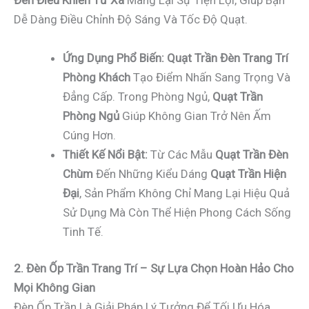
Đèn Điều Khiển Từ Xa
Mang Lại Sự Tiện Lợi, Giúp Bạn
Dễ Dàng Điều Chỉnh Độ Sáng Và Tốc Độ Quạt.
Ứng Dụng Phổ Biến:
Quạt Trần Đèn Trang Trí
Phòng Khách
Tạo Điểm Nhấn Sang Trọng Và
Đẳng Cấp. Trong Phòng Ngủ,
Quạt Trần
Phòng Ngủ
Giúp Không Gian Trở Nên Ấm
Cúng Hơn.
Thiết Kế Nổi Bật:
Từ Các Mẫu
Quạt Trần Đèn
Chùm
Đến Những Kiểu Dáng
Quạt Trần Hiện
Đại
, Sản Phẩm Không Chỉ Mang Lại Hiệu Quả
Sử Dụng Mà Còn Thể Hiện Phong Cách Sống
Tinh Tế.
2. Đèn Ốp Trần Trang Trí – Sự Lựa Chọn Hoàn Hảo Cho
Mọi Không Gian
Đèn Ốp Trần Là Giải Pháp Lý Tưởng Để Tối Ưu Hóa