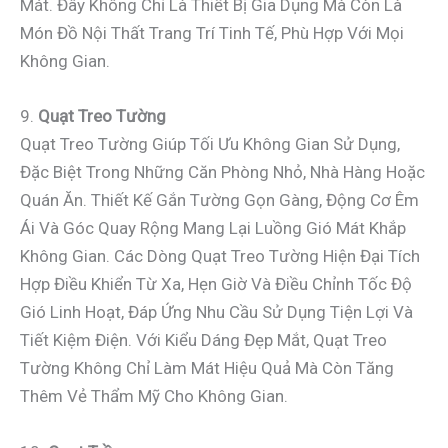
Mát. Đây Không Chỉ Là Thiết Bị Gia Dụng Mà Còn Là
Món Đồ Nội Thất Trang Trí Tinh Tế, Phù Hợp Với Mọi
Không Gian.
9.
Quạt Treo Tường
Quạt Treo Tường Giúp Tối Ưu Không Gian Sử Dụng,
Đặc Biệt Trong Những Căn Phòng Nhỏ, Nhà Hàng Hoặc
Quán Ăn. Thiết Kế Gắn Tường Gọn Gàng, Động Cơ Êm
Ái Và Góc Quay Rộng Mang Lại Luồng Gió Mát Khắp
Không Gian. Các Dòng Quạt Treo Tường Hiện Đại Tích
Hợp Điều Khiển Từ Xa, Hẹn Giờ Và Điều Chỉnh Tốc Độ
Gió Linh Hoạt, Đáp Ứng Nhu Cầu Sử Dụng Tiện Lợi Và
Tiết Kiệm Điện. Với Kiểu Dáng Đẹp Mắt, Quạt Treo
Tường Không Chỉ Làm Mát Hiệu Quả Mà Còn Tăng
Thêm Vẻ Thẩm Mỹ Cho Không Gian.