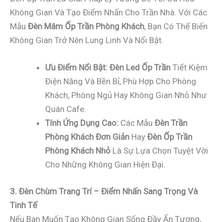
Không Gian Và Tạo Điểm Nhấn Cho Trần Nhà. Với Các
Mẫu
Đèn Mâm Ốp Trần Phòng Khách
, Bạn Có Thể Biến
Không Gian Trở Nên Lung Linh Và Nổi Bật.
Ưu Điểm Nổi Bật:
Đèn Led Ốp Trần
Tiết Kiệm
Điện Năng Và Bền Bỉ, Phù Hợp Cho Phòng
Khách, Phòng Ngủ Hay Không Gian Nhỏ Như
Quán Cafe.
Tính Ứng Dụng Cao:
Các Mẫu
Đèn Trần
Phòng Khách Đơn Giản
Hay
Đèn Ốp Trần
Phòng Khách Nhỏ
Là Sự Lựa Chọn Tuyệt Vời
Cho Những Không Gian Hiện Đại.
3. Đèn Chùm Trang Trí – Điểm Nhấn Sang Trọng Và
Tinh Tế
Nếu Bạn Muốn Tạo Không Gian Sống Đầy Ấn Tượng,