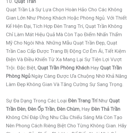
10.
Quạt Trần
Quạt Trần Là Sự Lựa Chọn Hoàn Hảo Cho Các Không
Gian Lớn Như Phòng Khách Hoặc Phòng Ngủ. Với Thiết
Kế Hiện Đại, Tích Hợp Đèn Trang Trí, Quạt Trần Không
Chỉ Làm Mát Hiệu Quả Mà Còn Tạo Điểm Nhấn Thẩm
Mỹ Cho Ngôi Nhà. Những Mẫu Quạt Trần Đẹp, Quạt
Trần Cao Cấp Được Trang Bị Động Cơ Êm Ái, Tiết Kiệm
Điện Và Điều Khiển Từ Xa Mang Lại Sự Tiện Lợi Vượt
Trội. Đặc Biệt,
Quạt Trần Phòng Khách
Hay
Quạt Trần
Phòng Ngủ
Ngày Càng Được Ưa Chuộng Nhờ Khả Năng
Làm Đẹp Không Gian Và Tăng Cường Sự Sang Trọng.
Sự Đa Dạng Trong Các Loại
Đèn Trang Trí
Như
Quạt
Trần Đèn
,
Đèn Ốp Trần
,
Đèn Chùm
, Hay
Đèn Thả Trần
Không Chỉ Đáp Ứng Nhu Cầu Chiếu Sáng Mà Còn Tạo
Nên Phong Cách Riêng Biệt Cho Từng Không Gian. Hãy