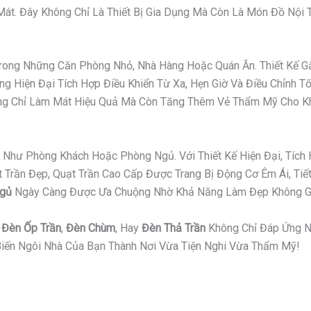
t. Đây Không Chỉ Là Thiết Bị Gia Dụng Mà Còn Là Món Đồ Nội Th
 Trong Những Căn Phòng Nhỏ, Nhà Hàng Hoặc Quán Ăn. Thiết Kế
g Hiện Đại Tích Hợp Điều Khiển Từ Xa, Hẹn Giờ Và Điều Chỉnh T
hông Chỉ Làm Mát Hiệu Quả Mà Còn Tăng Thêm Vẻ Thẩm Mỹ Cho K
Như Phòng Khách Hoặc Phòng Ngủ. Với Thiết Kế Hiện Đại, Tích 
ần Đẹp, Quạt Trần Cao Cấp Được Trang Bị Động Cơ Êm Ái, Tiết 
Ngủ
Ngày Càng Được Ưa Chuộng Nhờ Khả Năng Làm Đẹp Không Gi
,
Đèn Ốp Trần
,
Đèn Chùm
, Hay
Đèn Thả Trần
Không Chỉ Đáp Ứng N
iến Ngôi Nhà Của Bạn Thành Nơi Vừa Tiện Nghi Vừa Thẩm Mỹ!