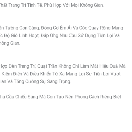
ất Trang Trí Tinh Tế, Phù Hợp Với Mọi Không Gian.
 Gắn Tường Gọn Gàng, Động Cơ Êm Ái Và Góc Quay Rộng Mang
ốc Độ Gió Linh Hoạt, Đáp Ứng Nhu Cầu Sử Dụng Tiện Lợi Và
hông Gian.
Hợp Đèn Trang Trí, Quạt Trần Không Chỉ Làm Mát Hiệu Quả Mà
Kiệm Điện Và Điều Khiển Từ Xa Mang Lại Sự Tiện Lợi Vượt
an Và Tăng Cường Sự Sang Trọng.
hu Cầu Chiếu Sáng Mà Còn Tạo Nên Phong Cách Riêng Biệt