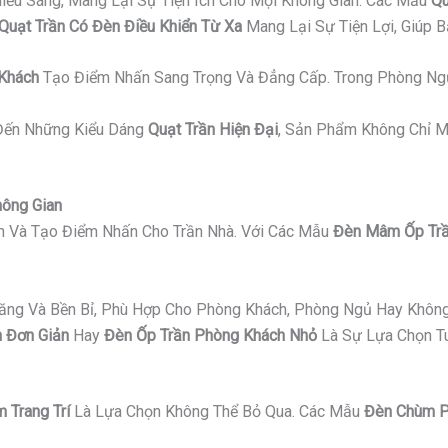
iếu Sáng, Mang Lại Sự Tiện Ích Cho Mọi Không Gian. Các Mẫu
Qu
Quạt Trần Có Đèn Điều Khiển Từ Xa
Mang Lại Sự Tiện Lợi, Giúp 
 Khách
Tạo Điểm Nhấn Sang Trọng Và Đẳng Cấp. Trong Phòng Ng
ến Những Kiểu Dáng
Quạt Trần Hiện Đại
, Sản Phẩm Không Chỉ M
hông Gian
an Và Tạo Điểm Nhấn Cho Trần Nhà. Với Các Mẫu
Đèn Mâm Ốp Trầ
Năng Và Bền Bỉ, Phù Hợp Cho Phòng Khách, Phòng Ngủ Hay Không
 Đơn Giản
Hay
Đèn Ốp Trần Phòng Khách Nhỏ
Là Sự Lựa Chọn Tu
 Trang Trí
Là Lựa Chọn Không Thể Bỏ Qua. Các Mẫu
Đèn Chùm P