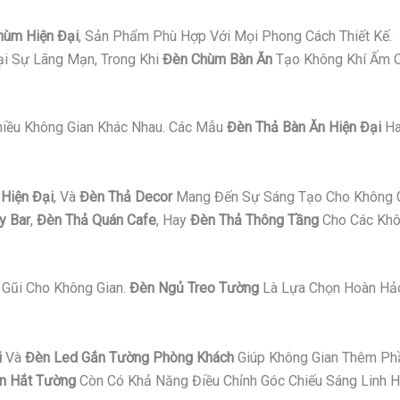
hùm Hiện Đại
, Sản Phẩm Phù Hợp Với Mọi Phong Cách Thiết Kế.
i Sự Lãng Mạn, Trong Khi
Đèn Chùm Bàn Ăn
Tạo Không Khí Ấm C
Nhiều Không Gian Khác Nhau. Các Mẫu
Đèn Thả Bàn Ăn Hiện Đại
H
Hiện Đại
, Và
Đèn Thả Decor
Mang Đến Sự Sáng Tạo Cho Không G
y Bar
,
Đèn Thả Quán Cafe
, Hay
Đèn Thả Thông Tầng
Cho Các Khô
Gũi Cho Không Gian.
Đèn Ngủ Treo Tường
Là Lựa Chọn Hoàn Hảo
i
Và
Đèn Led Gắn Tường Phòng Khách
Giúp Không Gian Thêm Ph
n Hắt Tường
Còn Có Khả Năng Điều Chỉnh Góc Chiếu Sáng Linh H