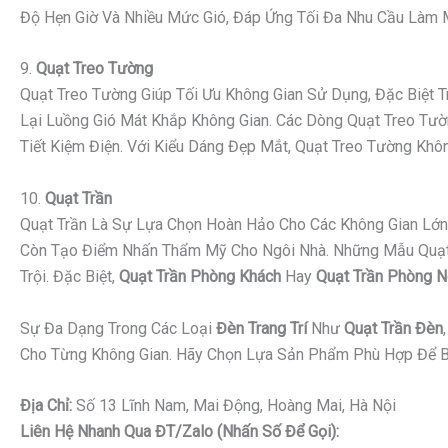
Độ Hẹn Giờ Và Nhiều Mức Gió, Đáp Ứng Tối Đa Nhu Cầu Làm Má
9.
Quạt Treo Tường
Quạt Treo Tường Giúp Tối Ưu Không Gian Sử Dụng, Đặc Biệt
Lại Luồng Gió Mát Khắp Không Gian. Các Dòng Quạt Treo Tườn
Tiết Kiệm Điện. Với Kiểu Dáng Đẹp Mắt, Quạt Treo Tường K
10.
Quạt Trần
Quạt Trần Là Sự Lựa Chọn Hoàn Hảo Cho Các Không Gian Lớn 
Còn Tạo Điểm Nhấn Thẩm Mỹ Cho Ngôi Nhà. Những Mẫu Quạt Tr
Trội. Đặc Biệt,
Quạt Trần Phòng Khách
Hay
Quạt Trần Phòng 
Sự Đa Dạng Trong Các Loại
Đèn Trang Trí
Như
Quạt Trần Đèn
Cho Từng Không Gian. Hãy Chọn Lựa Sản Phẩm Phù Hợp Để B
Địa Chỉ:
Số 13 Lĩnh Nam, Mai Động, Hoàng Mai, Hà Nội
Liên Hệ Nhanh Qua ĐT/Zalo (nhấn Số Để Gọi):