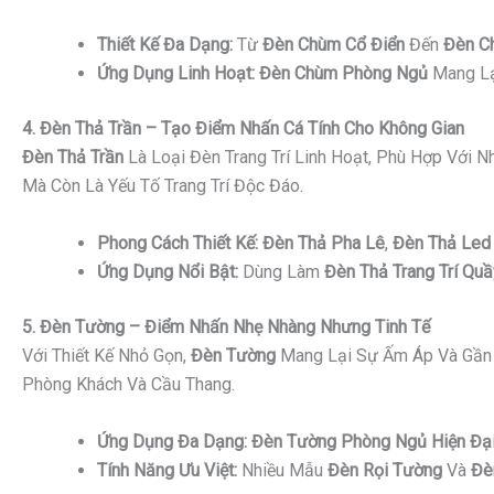
Thiết Kế Đa Dạng:
Từ
Đèn Chùm Cổ Điển
Đến
Đèn C
Ứng Dụng Linh Hoạt:
Đèn Chùm Phòng Ngủ
Mang Lạ
4. Đèn Thả Trần – Tạo Điểm Nhấn Cá Tính Cho Không Gian
Đèn Thả Trần
Là Loại Đèn Trang Trí Linh Hoạt, Phù Hợp Với 
Mà Còn Là Yếu Tố Trang Trí Độc Đáo.
Phong Cách Thiết Kế:
Đèn Thả Pha Lê
,
Đèn Thả Led 
Ứng Dụng Nổi Bật:
Dùng Làm
Đèn Thả Trang Trí Quầ
5. Đèn Tường – Điểm Nhấn Nhẹ Nhàng Nhưng Tinh Tế
Với Thiết Kế Nhỏ Gọn,
Đèn Tường
Mang Lại Sự Ấm Áp Và Gần 
Phòng Khách Và Cầu Thang.
Ứng Dụng Đa Dạng:
Đèn Tường Phòng Ngủ Hiện Đạ
Tính Năng Ưu Việt:
Nhiều Mẫu
Đèn Rọi Tường
Và
Đè