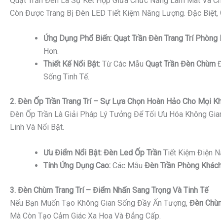
Quạt Trần Đèn Là Sự Kết Hợp Giữa Chức Năng Làm Mát Và Ch
Còn Được Trang Bị Đèn LED Tiết Kiệm Năng Lượng. Đặc Biệt,
Ứng Dụng Phổ Biến:
Quạt Trần Đèn Trang Trí Phòng
Hơn.
Thiết Kế Nổi Bật:
Từ Các Mẫu
Quạt Trần Đèn Chùm
Đ
Sống Tinh Tế.
2. Đèn Ốp Trần Trang Trí – Sự Lựa Chọn Hoàn Hảo Cho Mọi K
Đèn Ốp Trần Là Giải Pháp Lý Tưởng Để Tối Ưu Hóa Không Gi
Linh Và Nổi Bật.
Ưu Điểm Nổi Bật:
Đèn Led Ốp Trần
Tiết Kiệm Điện 
Tính Ứng Dụng Cao:
Các Mẫu
Đèn Trần Phòng Khách
3. Đèn Chùm Trang Trí – Điểm Nhấn Sang Trọng Và Tinh Tế
Nếu Bạn Muốn Tạo Không Gian Sống Đầy Ấn Tượng,
Đèn Chùm
Mà Còn Tạo Cảm Giác Xa Hoa Và Đẳng Cấp.