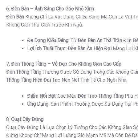
6. Đèn Bàn – Ánh Sáng Cho Góc Nhỏ Xinh
Đèn Bàn
Không Chỉ Là Vật Dụng Chiếu Sáng Mà Còn Là Vật Tr
Không Gian Thư Giãn Trước Khi Ngủ.
Đa Dạng Kiểu Dáng:
Từ
Đèn Bàn Ăn Thả Trần
Đến
Đè
Lợi Ích Thiết Thực:
Đèn Bàn Ăn Hiện Đại
Mang Lại Kh
7. Đèn Thông Tầng – Vẻ Đẹp Cho Không Gian Cao Cấp
Đèn Thông Tầng
Thường Được Sử Dụng Trong Các Không Gian
Thông Tầng Hiện Đại
Tạo Nên Nét Tinh Tế Cho Ngôi Nhà.
Điểm Nổi Bật:
Các Mẫu
Đèn Treo Thông Tầng
Phù Hợ
Ứng Dụng:
Sản Phẩm Thường Được Sử Dụng Tại Phò
8.
Quạt Cây Đứng
Quạt Cây Đứng Là Lựa Chọn Lý Tưởng Cho Các Không Gian Sốn
Đứng Không Chỉ Mang Lại Luồng Gió Mạnh Mẽ Mà Còn Dễ Dàng