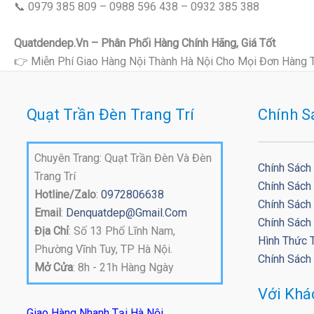
📞 0979 385 809 – 0988 596 438 – 0932 385 388
Quatdendep.vn – Phân Phối Hàng Chính Hãng, Giá Tốt
👉 Miễn Phí Giao Hàng Nội Thành Hà Nội Cho Mọi Đơn Hàng 
Quạt Trần Đèn Trang Trí
Chính S
Chuyên Trang: Quạt Trần Đèn Và Đèn
Chính Sách
Trang Trí
Chính Sách
Hotline/Zalo
:
0972806638
Chính Sách 
Email
:
Denquatdep@gmail.com
Chính Sách
Địa Chỉ
: Số 13 Phố Lĩnh Nam,
Hình Thức 
Phường Vĩnh Tuy, TP Hà Nội.
Chính Sách
Mở Cửa
: 8h - 21h Hàng Ngày
Với Kh
Giao Hàng Nhanh Tại Hà Nội