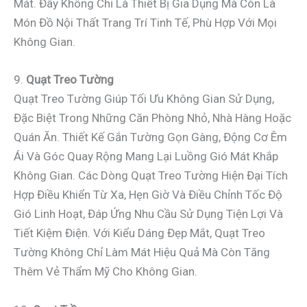
Mát. Đây Không Chỉ Là Thiết Bị Gia Dụng Mà Còn Là
Món Đồ Nội Thất Trang Trí Tinh Tế, Phù Hợp Với Mọi
Không Gian.
9.
Quạt Treo Tường
Quạt Treo Tường Giúp Tối Ưu Không Gian Sử Dụng,
Đặc Biệt Trong Những Căn Phòng Nhỏ, Nhà Hàng Hoặc
Quán Ăn. Thiết Kế Gắn Tường Gọn Gàng, Động Cơ Êm
Ái Và Góc Quay Rộng Mang Lại Luồng Gió Mát Khắp
Không Gian. Các Dòng Quạt Treo Tường Hiện Đại Tích
Hợp Điều Khiển Từ Xa, Hẹn Giờ Và Điều Chỉnh Tốc Độ
Gió Linh Hoạt, Đáp Ứng Nhu Cầu Sử Dụng Tiện Lợi Và
Tiết Kiệm Điện. Với Kiểu Dáng Đẹp Mắt, Quạt Treo
Tường Không Chỉ Làm Mát Hiệu Quả Mà Còn Tăng
Thêm Vẻ Thẩm Mỹ Cho Không Gian.