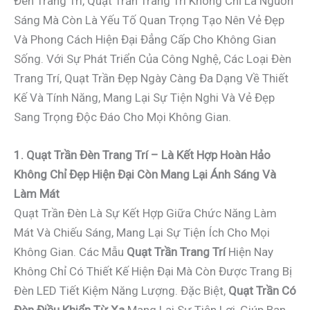
Đèn Trang Trí, Quạt Trần Trang Trí Không Chỉ Là Nguồn
Sáng Mà Còn Là Yếu Tố Quan Trọng Tạo Nên Vẻ Đẹp
Và Phong Cách Hiện Đại Đẳng Cấp Cho Không Gian
Sống. Với Sự Phát Triển Của Công Nghệ, Các Loại Đèn
Trang Trí, Quạt Trần Đẹp Ngày Càng Đa Dạng Về Thiết
Kế Và Tính Năng, Mang Lại Sự Tiện Nghi Và Vẻ Đẹp
Sang Trọng Độc Đáo Cho Mọi Không Gian.
1. Quạt Trần Đèn Trang Trí – Là Kết Hợp Hoàn Hảo
Không Chỉ Đẹp Hiện Đại Còn Mang Lại Ánh Sáng Và
Làm Mát
Quạt Trần Đèn Là Sự Kết Hợp Giữa Chức Năng Làm
Mát Và Chiếu Sáng, Mang Lại Sự Tiện Ích Cho Mọi
Không Gian. Các Mẫu
Quạt Trần Trang Trí
Hiện Nay
Không Chỉ Có Thiết Kế Hiện Đại Mà Còn Được Trang Bị
Đèn LED Tiết Kiệm Năng Lượng. Đặc Biệt,
Quạt Trần Có