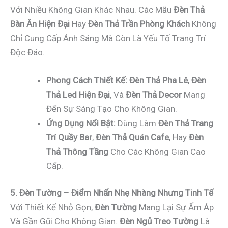
Với Nhiều Không Gian Khác Nhau. Các Mẫu
Đèn Thả
Bàn Ăn Hiện Đại
Hay
Đèn Thả Trần Phòng Khách
Không
Chỉ Cung Cấp Ánh Sáng Mà Còn Là Yếu Tố Trang Trí
Độc Đáo.
Phong Cách Thiết Kế:
Đèn Thả Pha Lê
,
Đèn
Thả Led Hiện Đại
, Và
Đèn Thả Decor
Mang
Đến Sự Sáng Tạo Cho Không Gian.
Ứng Dụng Nổi Bật:
Dùng Làm
Đèn Thả Trang
Trí Quầy Bar
,
Đèn Thả Quán Cafe
, Hay
Đèn
Thả Thông Tầng
Cho Các Không Gian Cao
Cấp.
5. Đèn Tường – Điểm Nhấn Nhẹ Nhàng Nhưng Tinh Tế
Với Thiết Kế Nhỏ Gọn,
Đèn Tường
Mang Lại Sự Ấm Áp
Và Gần Gũi Cho Không Gian.
Đèn Ngủ Treo Tường
Là