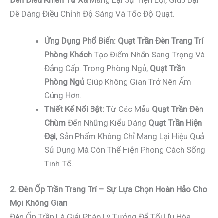
Đèn Điều Khiển Từ Xa
Mang Lại Sự Tiện Lợi, Giúp Bạn
Dễ Dàng Điều Chỉnh Độ Sáng Và Tốc Độ Quạt.
Ứng Dụng Phổ Biến:
Quạt Trần Đèn Trang Trí
Phòng Khách
Tạo Điểm Nhấn Sang Trọng Và
Đẳng Cấp. Trong Phòng Ngủ,
Quạt Trần
Phòng Ngủ
Giúp Không Gian Trở Nên Ấm
Cúng Hơn.
Thiết Kế Nổi Bật:
Từ Các Mẫu
Quạt Trần Đèn
Chùm
Đến Những Kiểu Dáng
Quạt Trần Hiện
Đại
, Sản Phẩm Không Chỉ Mang Lại Hiệu Quả
Sử Dụng Mà Còn Thể Hiện Phong Cách Sống
Tinh Tế.
2. Đèn Ốp Trần Trang Trí – Sự Lựa Chọn Hoàn Hảo Cho
Mọi Không Gian
Đèn Ốp Trần Là Giải Pháp Lý Tưởng Để Tối Ưu Hóa