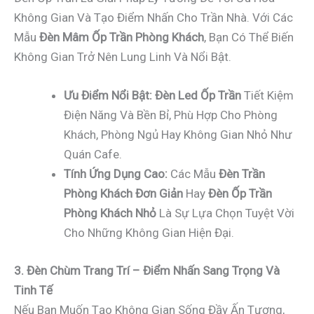
Không Gian Và Tạo Điểm Nhấn Cho Trần Nhà. Với Các
Mẫu
Đèn Mâm Ốp Trần Phòng Khách
, Bạn Có Thể Biến
Không Gian Trở Nên Lung Linh Và Nổi Bật.
Ưu Điểm Nổi Bật:
Đèn Led Ốp Trần
Tiết Kiệm
Điện Năng Và Bền Bỉ, Phù Hợp Cho Phòng
Khách, Phòng Ngủ Hay Không Gian Nhỏ Như
Quán Cafe.
Tính Ứng Dụng Cao:
Các Mẫu
Đèn Trần
Phòng Khách Đơn Giản
Hay
Đèn Ốp Trần
Phòng Khách Nhỏ
Là Sự Lựa Chọn Tuyệt Vời
Cho Những Không Gian Hiện Đại.
3. Đèn Chùm Trang Trí – Điểm Nhấn Sang Trọng Và
Tinh Tế
Nếu Bạn Muốn Tạo Không Gian Sống Đầy Ấn Tượng,