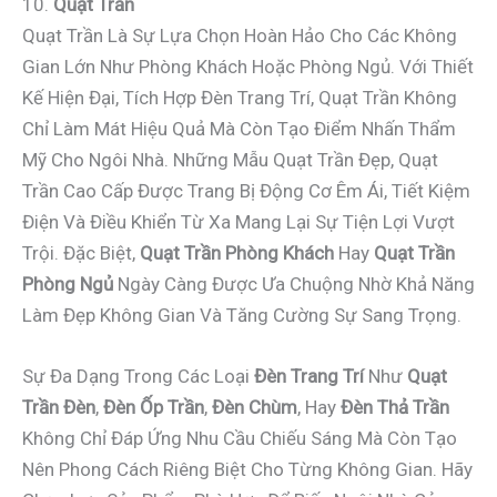
10.
Quạt Trần
Quạt Trần Là Sự Lựa Chọn Hoàn Hảo Cho Các Không
Gian Lớn Như Phòng Khách Hoặc Phòng Ngủ. Với Thiết
Kế Hiện Đại, Tích Hợp Đèn Trang Trí, Quạt Trần Không
Chỉ Làm Mát Hiệu Quả Mà Còn Tạo Điểm Nhấn Thẩm
Mỹ Cho Ngôi Nhà. Những Mẫu Quạt Trần Đẹp, Quạt
Trần Cao Cấp Được Trang Bị Động Cơ Êm Ái, Tiết Kiệm
Điện Và Điều Khiển Từ Xa Mang Lại Sự Tiện Lợi Vượt
Trội. Đặc Biệt,
Quạt Trần Phòng Khách
Hay
Quạt Trần
Phòng Ngủ
Ngày Càng Được Ưa Chuộng Nhờ Khả Năng
Làm Đẹp Không Gian Và Tăng Cường Sự Sang Trọng.
Sự Đa Dạng Trong Các Loại
Đèn Trang Trí
Như
Quạt
Trần Đèn
,
Đèn Ốp Trần
,
Đèn Chùm
, Hay
Đèn Thả Trần
Không Chỉ Đáp Ứng Nhu Cầu Chiếu Sáng Mà Còn Tạo
Nên Phong Cách Riêng Biệt Cho Từng Không Gian. Hãy