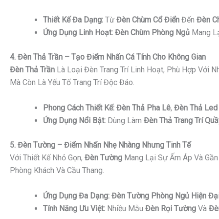
Thiết Kế Đa Dạng:
Từ
Đèn Chùm Cổ Điển
Đến
Đèn C
Ứng Dụng Linh Hoạt:
Đèn Chùm Phòng Ngủ
Mang Lạ
4. Đèn Thả Trần – Tạo Điểm Nhấn Cá Tính Cho Không Gian
Đèn Thả Trần
Là Loại Đèn Trang Trí Linh Hoạt, Phù Hợp Với 
Mà Còn Là Yếu Tố Trang Trí Độc Đáo.
Phong Cách Thiết Kế:
Đèn Thả Pha Lê
,
Đèn Thả Led 
Ứng Dụng Nổi Bật:
Dùng Làm
Đèn Thả Trang Trí Quầ
5. Đèn Tường – Điểm Nhấn Nhẹ Nhàng Nhưng Tinh Tế
Với Thiết Kế Nhỏ Gọn,
Đèn Tường
Mang Lại Sự Ấm Áp Và Gần 
Phòng Khách Và Cầu Thang.
Ứng Dụng Đa Dạng:
Đèn Tường Phòng Ngủ Hiện Đạ
Tính Năng Ưu Việt:
Nhiều Mẫu
Đèn Rọi Tường
Và
Đè