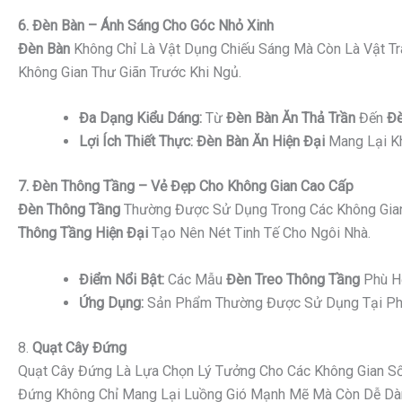
6. Đèn Bàn – Ánh Sáng Cho Góc Nhỏ Xinh
Đèn Bàn
Không Chỉ Là Vật Dụng Chiếu Sáng Mà Còn Là Vật Tr
Không Gian Thư Giãn Trước Khi Ngủ.
Đa Dạng Kiểu Dáng:
Từ
Đèn Bàn Ăn Thả Trần
Đến
Đè
Lợi Ích Thiết Thực:
Đèn Bàn Ăn Hiện Đại
Mang Lại Kh
7. Đèn Thông Tầng – Vẻ Đẹp Cho Không Gian Cao Cấp
Đèn Thông Tầng
Thường Được Sử Dụng Trong Các Không Gian
Thông Tầng Hiện Đại
Tạo Nên Nét Tinh Tế Cho Ngôi Nhà.
Điểm Nổi Bật:
Các Mẫu
Đèn Treo Thông Tầng
Phù Hợ
Ứng Dụng:
Sản Phẩm Thường Được Sử Dụng Tại Phò
8.
Quạt Cây Đứng
Quạt Cây Đứng Là Lựa Chọn Lý Tưởng Cho Các Không Gian Sốn
Đứng Không Chỉ Mang Lại Luồng Gió Mạnh Mẽ Mà Còn Dễ Dàng