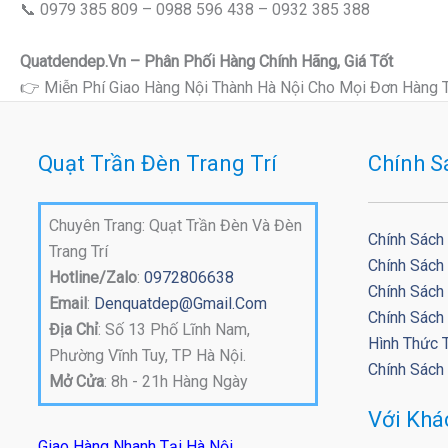
📞 0979 385 809 – 0988 596 438 – 0932 385 388
Quatdendep.vn – Phân Phối Hàng Chính Hãng, Giá Tốt
👉 Miễn Phí Giao Hàng Nội Thành Hà Nội Cho Mọi Đơn Hàng 
Quạt Trần Đèn Trang Trí
Chính S
Chuyên Trang: Quạt Trần Đèn Và Đèn
Chính Sách
Trang Trí
Chính Sách
Hotline/Zalo
:
0972806638
Chính Sách 
Email
:
Denquatdep@gmail.com
Chính Sách
Địa Chỉ
: Số 13 Phố Lĩnh Nam,
Hình Thức 
Phường Vĩnh Tuy, TP Hà Nội.
Chính Sách
Mở Cửa
: 8h - 21h Hàng Ngày
Với Kh
Giao Hàng Nhanh Tại Hà Nội