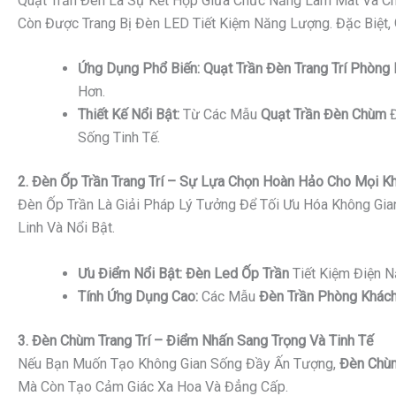
Quạt Trần Đèn Là Sự Kết Hợp Giữa Chức Năng Làm Mát Và Ch
Còn Được Trang Bị Đèn LED Tiết Kiệm Năng Lượng. Đặc Biệt,
Ứng Dụng Phổ Biến:
Quạt Trần Đèn Trang Trí Phòng
Hơn.
Thiết Kế Nổi Bật:
Từ Các Mẫu
Quạt Trần Đèn Chùm
Đ
Sống Tinh Tế.
2. Đèn Ốp Trần Trang Trí – Sự Lựa Chọn Hoàn Hảo Cho Mọi K
Đèn Ốp Trần Là Giải Pháp Lý Tưởng Để Tối Ưu Hóa Không Gi
Linh Và Nổi Bật.
Ưu Điểm Nổi Bật:
Đèn Led Ốp Trần
Tiết Kiệm Điện 
Tính Ứng Dụng Cao:
Các Mẫu
Đèn Trần Phòng Khách
3. Đèn Chùm Trang Trí – Điểm Nhấn Sang Trọng Và Tinh Tế
Nếu Bạn Muốn Tạo Không Gian Sống Đầy Ấn Tượng,
Đèn Chùm
Mà Còn Tạo Cảm Giác Xa Hoa Và Đẳng Cấp.