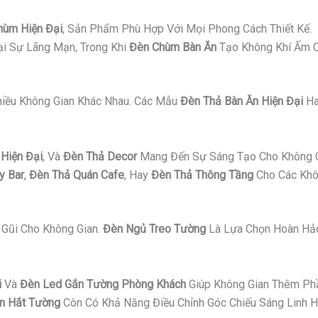
hùm Hiện Đại
, Sản Phẩm Phù Hợp Với Mọi Phong Cách Thiết Kế.
i Sự Lãng Mạn, Trong Khi
Đèn Chùm Bàn Ăn
Tạo Không Khí Ấm C
Nhiều Không Gian Khác Nhau. Các Mẫu
Đèn Thả Bàn Ăn Hiện Đại
H
Hiện Đại
, Và
Đèn Thả Decor
Mang Đến Sự Sáng Tạo Cho Không G
y Bar
,
Đèn Thả Quán Cafe
, Hay
Đèn Thả Thông Tầng
Cho Các Khô
Gũi Cho Không Gian.
Đèn Ngủ Treo Tường
Là Lựa Chọn Hoàn Hảo
i
Và
Đèn Led Gắn Tường Phòng Khách
Giúp Không Gian Thêm Ph
n Hắt Tường
Còn Có Khả Năng Điều Chỉnh Góc Chiếu Sáng Linh H