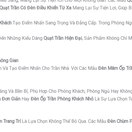
iếu Sáng, Mang Lại Sự Tiện Ích Cho Mọi Không Gian. Các Mẫu
Qu
Quạt Trần Có Đèn Điều Khiển Từ Xa
Mang Lại Sự Tiện Lợi, Giúp 
 Khách
Tạo Điểm Nhấn Sang Trọng Và Đẳng Cấp. Trong Phòng Ng
ến Những Kiểu Dáng
Quạt Trần Hiện Đại
, Sản Phẩm Không Chỉ M
hông Gian
an Và Tạo Điểm Nhấn Cho Trần Nhà. Với Các Mẫu
Đèn Mâm Ốp Trầ
Năng Và Bền Bỉ, Phù Hợp Cho Phòng Khách, Phòng Ngủ Hay Không
 Đơn Giản
Hay
Đèn Ốp Trần Phòng Khách Nhỏ
Là Sự Lựa Chọn Tu
 Trang Trí
Là Lựa Chọn Không Thể Bỏ Qua. Các Mẫu
Đèn Chùm P