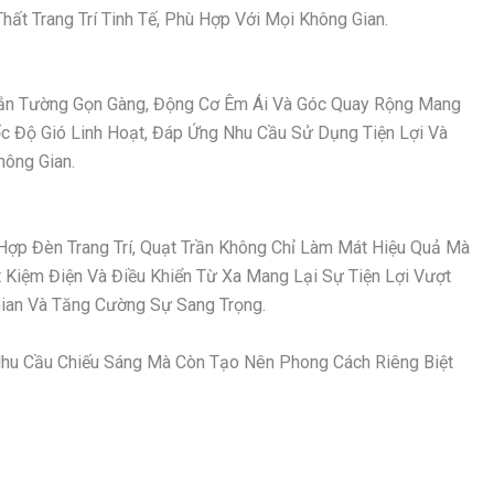
ất Trang Trí Tinh Tế, Phù Hợp Với Mọi Không Gian.
 Gắn Tường Gọn Gàng, Động Cơ Êm Ái Và Góc Quay Rộng Mang
ốc Độ Gió Linh Hoạt, Đáp Ứng Nhu Cầu Sử Dụng Tiện Lợi Và
hông Gian.
Hợp Đèn Trang Trí, Quạt Trần Không Chỉ Làm Mát Hiệu Quả Mà
Kiệm Điện Và Điều Khiển Từ Xa Mang Lại Sự Tiện Lợi Vượt
an Và Tăng Cường Sự Sang Trọng.
hu Cầu Chiếu Sáng Mà Còn Tạo Nên Phong Cách Riêng Biệt