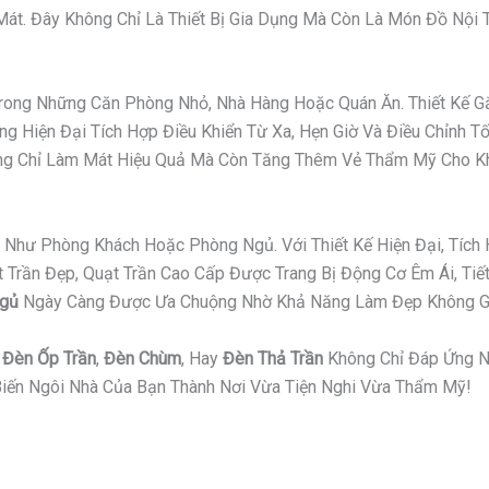
t. Đây Không Chỉ Là Thiết Bị Gia Dụng Mà Còn Là Món Đồ Nội Th
 Trong Những Căn Phòng Nhỏ, Nhà Hàng Hoặc Quán Ăn. Thiết Kế
g Hiện Đại Tích Hợp Điều Khiển Từ Xa, Hẹn Giờ Và Điều Chỉnh T
hông Chỉ Làm Mát Hiệu Quả Mà Còn Tăng Thêm Vẻ Thẩm Mỹ Cho K
Như Phòng Khách Hoặc Phòng Ngủ. Với Thiết Kế Hiện Đại, Tích 
ần Đẹp, Quạt Trần Cao Cấp Được Trang Bị Động Cơ Êm Ái, Tiết 
Ngủ
Ngày Càng Được Ưa Chuộng Nhờ Khả Năng Làm Đẹp Không Gi
,
Đèn Ốp Trần
,
Đèn Chùm
, Hay
Đèn Thả Trần
Không Chỉ Đáp Ứng N
iến Ngôi Nhà Của Bạn Thành Nơi Vừa Tiện Nghi Vừa Thẩm Mỹ!