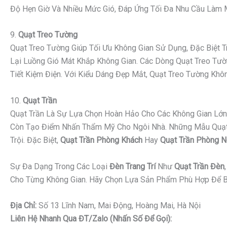
Độ Hẹn Giờ Và Nhiều Mức Gió, Đáp Ứng Tối Đa Nhu Cầu Làm Má
9.
Quạt Treo Tường
Quạt Treo Tường Giúp Tối Ưu Không Gian Sử Dụng, Đặc Biệt
Lại Luồng Gió Mát Khắp Không Gian. Các Dòng Quạt Treo Tườn
Tiết Kiệm Điện. Với Kiểu Dáng Đẹp Mắt, Quạt Treo Tường K
10.
Quạt Trần
Quạt Trần Là Sự Lựa Chọn Hoàn Hảo Cho Các Không Gian Lớn 
Còn Tạo Điểm Nhấn Thẩm Mỹ Cho Ngôi Nhà. Những Mẫu Quạt Tr
Trội. Đặc Biệt,
Quạt Trần Phòng Khách
Hay
Quạt Trần Phòng 
Sự Đa Dạng Trong Các Loại
Đèn Trang Trí
Như
Quạt Trần Đèn
Cho Từng Không Gian. Hãy Chọn Lựa Sản Phẩm Phù Hợp Để B
Địa Chỉ:
Số 13 Lĩnh Nam, Mai Động, Hoàng Mai, Hà Nội
Liên Hệ Nhanh Qua ĐT/Zalo (nhấn Số Để Gọi):