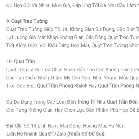
Độ Hẹn Giờ Và Nhiều Mức Gió, Đáp Ứng Tối Đa Nhu Cầu Làm Má
9.
Quạt Treo Tường
Quạt Treo Tường Giúp Tối Ưu Không Gian Sử Dụng, Đặc Biệt
Lại Luồng Gió Mát Khắp Không Gian. Các Dòng Quạt Treo Tườn
Tiết Kiệm Điện. Với Kiểu Dáng Đẹp Mắt, Quạt Treo Tường K
10.
Quạt Trần
Quạt Trần Là Sự Lựa Chọn Hoàn Hảo Cho Các Không Gian Lớn 
Còn Tạo Điểm Nhấn Thẩm Mỹ Cho Ngôi Nhà. Những Mẫu Quạt Tr
Trội. Đặc Biệt,
Quạt Trần Phòng Khách
Hay
Quạt Trần Phòng 
Sự Đa Dạng Trong Các Loại
Đèn Trang Trí
Như
Quạt Trần Đèn
Cho Từng Không Gian. Hãy Chọn Lựa Sản Phẩm Phù Hợp Để B
Địa Chỉ:
Số 13 Lĩnh Nam, Mai Động, Hoàng Mai, Hà Nội
Liên Hệ Nhanh Qua ĐT/Zalo (nhấn Số Để Gọi):