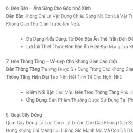
6. Đèn Bàn – Ánh Sáng Cho Góc Nhỏ Xinh
Đèn Bàn
Không Chỉ Là Vật Dụng Chiếu Sáng Mà Còn Là Vật Tr
Không Gian Thư Giãn Trước Khi Ngủ.
Đa Dạng Kiểu Dáng:
Từ
Đèn Bàn Ăn Thả Trần
Đến
Đè
Lợi Ích Thiết Thực:
Đèn Bàn Ăn Hiện Đại
Mang Lại Kh
7. Đèn Thông Tầng – Vẻ Đẹp Cho Không Gian Cao Cấp
Đèn Thông Tầng
Thường Được Sử Dụng Trong Các Không Gian
Thông Tầng Hiện Đại
Tạo Nên Nét Tinh Tế Cho Ngôi Nhà.
Điểm Nổi Bật:
Các Mẫu
Đèn Treo Thông Tầng
Phù Hợ
Ứng Dụng:
Sản Phẩm Thường Được Sử Dụng Tại Phò
8.
Quạt Cây Đứng
Quạt Cây Đứng Là Lựa Chọn Lý Tưởng Cho Các Không Gian Sốn
Đứng Không Chỉ Mang Lại Luồng Gió Mạnh Mẽ Mà Còn Dễ Dàng