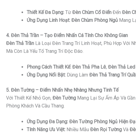
Thiết Kế Đa Dạng:
Từ
Đèn Chùm Cổ Điển
Đến
Đèn C
Ứng Dụng Linh Hoạt:
Đèn Chùm Phòng Ngủ
Mang Lạ
4. Đèn Thả Trần – Tạo Điểm Nhấn Cá Tính Cho Không Gian
Đèn Thả Trần
Là Loại Đèn Trang Trí Linh Hoạt, Phù Hợp Với 
Mà Còn Là Yếu Tố Trang Trí Độc Đáo.
Phong Cách Thiết Kế:
Đèn Thả Pha Lê
,
Đèn Thả Led 
Ứng Dụng Nổi Bật:
Dùng Làm
Đèn Thả Trang Trí Quầ
5. Đèn Tường – Điểm Nhấn Nhẹ Nhàng Nhưng Tinh Tế
Với Thiết Kế Nhỏ Gọn,
Đèn Tường
Mang Lại Sự Ấm Áp Và Gần 
Phòng Khách Và Cầu Thang.
Ứng Dụng Đa Dạng:
Đèn Tường Phòng Ngủ Hiện Đạ
Tính Năng Ưu Việt:
Nhiều Mẫu
Đèn Rọi Tường
Và
Đè