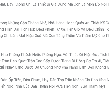
t. Đây Không Chỉ Là Thiết Bị Gia Dụng Mà Còn Là Món Đồ Nội Th
 Trong Những Căn Phòng Nhỏ, Nhà Hàng Hoặc Quán Ăn. Thiết Kế
g Hiện Đại Tích Hợp Điều Khiển Từ Xa, Hẹn Giờ Và Điều Chỉnh T
hông Chỉ Làm Mát Hiệu Quả Mà Còn Tăng Thêm Vẻ Thẩm Mỹ Cho K
Như Phòng Khách Hoặc Phòng Ngủ. Với Thiết Kế Hiện Đại, Tích 
ần Đẹp, Quạt Trần Cao Cấp Được Trang Bị Động Cơ Êm Ái, Tiết 
Ngủ
Ngày Càng Được Ưa Chuộng Nhờ Khả Năng Làm Đẹp Không Gi
,
Đèn Ốp Trần
,
Đèn Chùm
, Hay
Đèn Thả Trần
Không Chỉ Đáp Ứng N
iến Ngôi Nhà Của Bạn Thành Nơi Vừa Tiện Nghi Vừa Thẩm Mỹ!