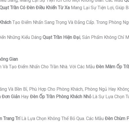
iếu Sáng, Mang Lại Sự Tiện Ích Cho Mọi Không Gian. Các Mẫu
Qu
Quạt Trần Có Đèn Điều Khiển Từ Xa
Mang Lại Sự Tiện Lợi, Giúp 
 Khách
Tạo Điểm Nhấn Sang Trọng Và Đẳng Cấp. Trong Phòng Ng
ến Những Kiểu Dáng
Quạt Trần Hiện Đại
, Sản Phẩm Không Chỉ M
hông Gian
an Và Tạo Điểm Nhấn Cho Trần Nhà. Với Các Mẫu
Đèn Mâm Ốp Trầ
Năng Và Bền Bỉ, Phù Hợp Cho Phòng Khách, Phòng Ngủ Hay Không
 Đơn Giản
Hay
Đèn Ốp Trần Phòng Khách Nhỏ
Là Sự Lựa Chọn Tu
 Trang Trí
Là Lựa Chọn Không Thể Bỏ Qua. Các Mẫu
Đèn Chùm P