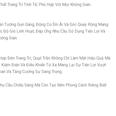
ất Trang Trí Tinh Tế, Phù Hợp Với Mọi Không Gian.
 Gắn Tường Gọn Gàng, Động Cơ Êm Ái Và Góc Quay Rộng Mang
ốc Độ Gió Linh Hoạt, Đáp Ứng Nhu Cầu Sử Dụng Tiện Lợi Và
hông Gian.
Hợp Đèn Trang Trí, Quạt Trần Không Chỉ Làm Mát Hiệu Quả Mà
Kiệm Điện Và Điều Khiển Từ Xa Mang Lại Sự Tiện Lợi Vượt
an Và Tăng Cường Sự Sang Trọng.
hu Cầu Chiếu Sáng Mà Còn Tạo Nên Phong Cách Riêng Biệt