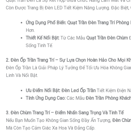
Quạt Trần Đèn Là Sự Kết Hợp Giữa Chức Năng Làm Mát Và Ch
Còn Được Trang Bị Đèn LED Tiết Kiệm Năng Lượng. Đặc Biệt,
Ứng Dụng Phổ Biến:
Quạt Trần Đèn Trang Trí Phòng
Hơn.
Thiết Kế Nổi Bật:
Từ Các Mẫu
Quạt Trần Đèn Chùm
Đ
Sống Tinh Tế.
2. Đèn Ốp Trần Trang Trí – Sự Lựa Chọn Hoàn Hảo Cho Mọi K
Đèn Ốp Trần Là Giải Pháp Lý Tưởng Để Tối Ưu Hóa Không Gi
Linh Và Nổi Bật.
Ưu Điểm Nổi Bật:
Đèn Led Ốp Trần
Tiết Kiệm Điện 
Tính Ứng Dụng Cao:
Các Mẫu
Đèn Trần Phòng Khách
3. Đèn Chùm Trang Trí – Điểm Nhấn Sang Trọng Và Tinh Tế
Nếu Bạn Muốn Tạo Không Gian Sống Đầy Ấn Tượng,
Đèn Chùm
Mà Còn Tạo Cảm Giác Xa Hoa Và Đẳng Cấp.