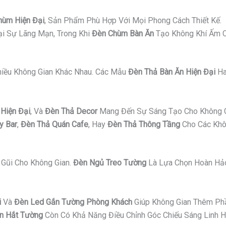
hùm Hiện Đại
, Sản Phẩm Phù Hợp Với Mọi Phong Cách Thiết Kế.
i Sự Lãng Mạn, Trong Khi
Đèn Chùm Bàn Ăn
Tạo Không Khí Ấm C
Nhiều Không Gian Khác Nhau. Các Mẫu
Đèn Thả Bàn Ăn Hiện Đại
H
Hiện Đại
, Và
Đèn Thả Decor
Mang Đến Sự Sáng Tạo Cho Không G
y Bar
,
Đèn Thả Quán Cafe
, Hay
Đèn Thả Thông Tầng
Cho Các Khô
Gũi Cho Không Gian.
Đèn Ngủ Treo Tường
Là Lựa Chọn Hoàn Hảo
i
Và
Đèn Led Gắn Tường Phòng Khách
Giúp Không Gian Thêm Ph
n Hắt Tường
Còn Có Khả Năng Điều Chỉnh Góc Chiếu Sáng Linh H