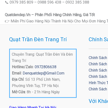
📞 0979 385 809 – 0988 596 438 – 0932 385 388
Quatdendep.vn – Phân Phối Hàng Chính Hãng, Giá Tốt
👉 Miễn Phí Giao Hàng Nội Thành Hà Nội Cho Mọi Đơn Hàng 
Quạt Trần Đèn Trang Trí
Chính S
Chuyên Trang: Quạt Trần Đèn Và Đèn
Chính Sách
Trang Trí
Chính Sách
Hotline/Zalo
:
0972806638
Chính Sách 
Email
:
Denquatdep@gmail.com
Chính Sách
Địa Chỉ
: Số 13 Phố Lĩnh Nam,
Hình Thức 
Phường Vĩnh Tuy, TP Hà Nội.
Chính Sách
Mở Cửa
: 8h - 21h Hàng Ngày
Với Kh
Giao Hàng Nhanh Tại Hà Nội