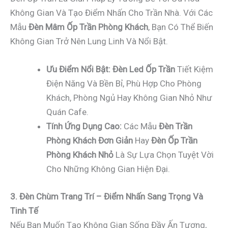
Không Gian Và Tạo Điểm Nhấn Cho Trần Nhà. Với Các
Mẫu
Đèn Mâm Ốp Trần Phòng Khách
, Bạn Có Thể Biến
Không Gian Trở Nên Lung Linh Và Nổi Bật.
Ưu Điểm Nổi Bật:
Đèn Led Ốp Trần
Tiết Kiệm
Điện Năng Và Bền Bỉ, Phù Hợp Cho Phòng
Khách, Phòng Ngủ Hay Không Gian Nhỏ Như
Quán Cafe.
Tính Ứng Dụng Cao:
Các Mẫu
Đèn Trần
Phòng Khách Đơn Giản
Hay
Đèn Ốp Trần
Phòng Khách Nhỏ
Là Sự Lựa Chọn Tuyệt Vời
Cho Những Không Gian Hiện Đại.
3. Đèn Chùm Trang Trí – Điểm Nhấn Sang Trọng Và
Tinh Tế
Nếu Bạn Muốn Tạo Không Gian Sống Đầy Ấn Tượng,