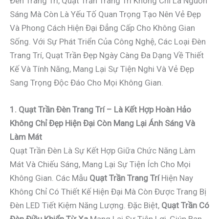
Đèn Trang Trí, Quạt Trần Trang Trí Không Chỉ Là Nguồn
Sáng Mà Còn Là Yếu Tố Quan Trọng Tạo Nên Vẻ Đẹp
Và Phong Cách Hiện Đại Đẳng Cấp Cho Không Gian
Sống. Với Sự Phát Triển Của Công Nghệ, Các Loại Đèn
Trang Trí, Quạt Trần Đẹp Ngày Càng Đa Dạng Về Thiết
Kế Và Tính Năng, Mang Lại Sự Tiện Nghi Và Vẻ Đẹp
Sang Trọng Độc Đáo Cho Mọi Không Gian.
1. Quạt Trần Đèn Trang Trí – Là Kết Hợp Hoàn Hảo
Không Chỉ Đẹp Hiện Đại Còn Mang Lại Ánh Sáng Và
Làm Mát
Quạt Trần Đèn Là Sự Kết Hợp Giữa Chức Năng Làm
Mát Và Chiếu Sáng, Mang Lại Sự Tiện Ích Cho Mọi
Không Gian. Các Mẫu
Quạt Trần Trang Trí
Hiện Nay
Không Chỉ Có Thiết Kế Hiện Đại Mà Còn Được Trang Bị
Đèn LED Tiết Kiệm Năng Lượng. Đặc Biệt,
Quạt Trần Có