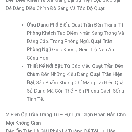
Đèn Điều Khiển Từ Xa
Mang Lại Sự Tiện Lợi, Giúp Bạn
Dễ Dàng Điều Chỉnh Độ Sáng Và Tốc Độ Quạt.
Ứng Dụng Phổ Biến:
Quạt Trần Đèn Trang Trí
Phòng Khách
Tạo Điểm Nhấn Sang Trọng Và
Đẳng Cấp. Trong Phòng Ngủ,
Quạt Trần
Phòng Ngủ
Giúp Không Gian Trở Nên Ấm
Cúng Hơn.
Thiết Kế Nổi Bật:
Từ Các Mẫu
Quạt Trần Đèn
Chùm
Đến Những Kiểu Dáng
Quạt Trần Hiện
Đại
, Sản Phẩm Không Chỉ Mang Lại Hiệu Quả
Sử Dụng Mà Còn Thể Hiện Phong Cách Sống
Tinh Tế.
2. Đèn Ốp Trần Trang Trí – Sự Lựa Chọn Hoàn Hảo Cho
Mọi Không Gian
Đèn Ốp Trần Là Giải Pháp Lý Tưởng Để Tối Ưu Hóa