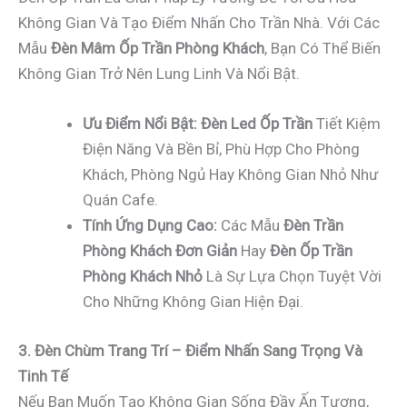
Không Gian Và Tạo Điểm Nhấn Cho Trần Nhà. Với Các
Mẫu
Đèn Mâm Ốp Trần Phòng Khách
, Bạn Có Thể Biến
Không Gian Trở Nên Lung Linh Và Nổi Bật.
Ưu Điểm Nổi Bật:
Đèn Led Ốp Trần
Tiết Kiệm
Điện Năng Và Bền Bỉ, Phù Hợp Cho Phòng
Khách, Phòng Ngủ Hay Không Gian Nhỏ Như
Quán Cafe.
Tính Ứng Dụng Cao:
Các Mẫu
Đèn Trần
Phòng Khách Đơn Giản
Hay
Đèn Ốp Trần
Phòng Khách Nhỏ
Là Sự Lựa Chọn Tuyệt Vời
Cho Những Không Gian Hiện Đại.
3. Đèn Chùm Trang Trí – Điểm Nhấn Sang Trọng Và
Tinh Tế
Nếu Bạn Muốn Tạo Không Gian Sống Đầy Ấn Tượng,