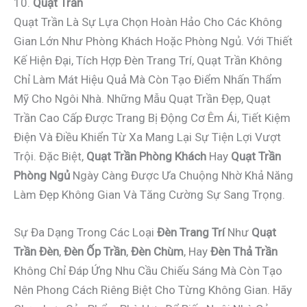
10.
Quạt Trần
Quạt Trần Là Sự Lựa Chọn Hoàn Hảo Cho Các Không
Gian Lớn Như Phòng Khách Hoặc Phòng Ngủ. Với Thiết
Kế Hiện Đại, Tích Hợp Đèn Trang Trí, Quạt Trần Không
Chỉ Làm Mát Hiệu Quả Mà Còn Tạo Điểm Nhấn Thẩm
Mỹ Cho Ngôi Nhà. Những Mẫu Quạt Trần Đẹp, Quạt
Trần Cao Cấp Được Trang Bị Động Cơ Êm Ái, Tiết Kiệm
Điện Và Điều Khiển Từ Xa Mang Lại Sự Tiện Lợi Vượt
Trội. Đặc Biệt,
Quạt Trần Phòng Khách
Hay
Quạt Trần
Phòng Ngủ
Ngày Càng Được Ưa Chuộng Nhờ Khả Năng
Làm Đẹp Không Gian Và Tăng Cường Sự Sang Trọng.
Sự Đa Dạng Trong Các Loại
Đèn Trang Trí
Như
Quạt
Trần Đèn
,
Đèn Ốp Trần
,
Đèn Chùm
, Hay
Đèn Thả Trần
Không Chỉ Đáp Ứng Nhu Cầu Chiếu Sáng Mà Còn Tạo
Nên Phong Cách Riêng Biệt Cho Từng Không Gian. Hãy