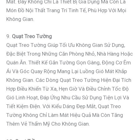
Mát. Đây Không Chỉ Là Thiết Bị Gia Dụng Mà Còn Là
Món Đồ Nội Thất Trang Trí Tinh Tế, Phù Hợp Với Mọi
Không Gian.
9.
Quạt Treo Tường
Quạt Treo Tường Giúp Tối Ưu Không Gian Sử Dụng,
Đặc Biệt Trong Những Căn Phòng Nhỏ, Nhà Hàng Hoặc
Quán Ăn. Thiết Kế Gắn Tường Gọn Gàng, Động Cơ Êm
Ái Và Góc Quay Rộng Mang Lại Luồng Gió Mát Khắp
Không Gian. Các Dòng Quạt Treo Tường Hiện Đại Tích
Hợp Điều Khiển Từ Xa, Hẹn Giờ Và Điều Chỉnh Tốc Độ
Gió Linh Hoạt, Đáp Ứng Nhu Cầu Sử Dụng Tiện Lợi Và
Tiết Kiệm Điện. Với Kiểu Dáng Đẹp Mắt, Quạt Treo
Tường Không Chỉ Làm Mát Hiệu Quả Mà Còn Tăng
Thêm Vẻ Thẩm Mỹ Cho Không Gian.