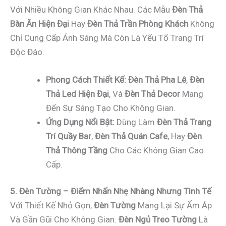
Với Nhiều Không Gian Khác Nhau. Các Mẫu
Đèn Thả
Bàn Ăn Hiện Đại
Hay
Đèn Thả Trần Phòng Khách
Không
Chỉ Cung Cấp Ánh Sáng Mà Còn Là Yếu Tố Trang Trí
Độc Đáo.
Phong Cách Thiết Kế:
Đèn Thả Pha Lê
,
Đèn
Thả Led Hiện Đại
, Và
Đèn Thả Decor
Mang
Đến Sự Sáng Tạo Cho Không Gian.
Ứng Dụng Nổi Bật:
Dùng Làm
Đèn Thả Trang
Trí Quầy Bar
,
Đèn Thả Quán Cafe
, Hay
Đèn
Thả Thông Tầng
Cho Các Không Gian Cao
Cấp.
5. Đèn Tường – Điểm Nhấn Nhẹ Nhàng Nhưng Tinh Tế
Với Thiết Kế Nhỏ Gọn,
Đèn Tường
Mang Lại Sự Ấm Áp
Và Gần Gũi Cho Không Gian.
Đèn Ngủ Treo Tường
Là