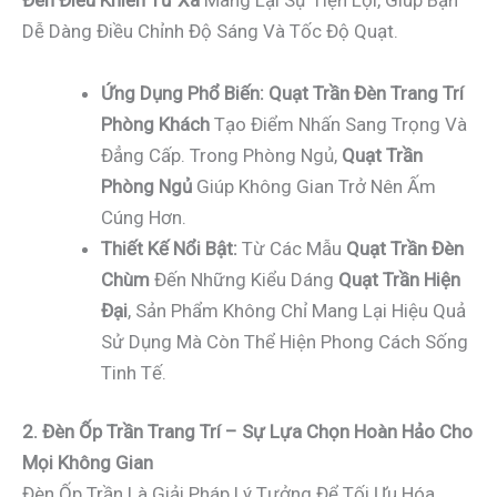
Đèn Điều Khiển Từ Xa
Mang Lại Sự Tiện Lợi, Giúp Bạn
Dễ Dàng Điều Chỉnh Độ Sáng Và Tốc Độ Quạt.
Ứng Dụng Phổ Biến:
Quạt Trần Đèn Trang Trí
Phòng Khách
Tạo Điểm Nhấn Sang Trọng Và
Đẳng Cấp. Trong Phòng Ngủ,
Quạt Trần
Phòng Ngủ
Giúp Không Gian Trở Nên Ấm
Cúng Hơn.
Thiết Kế Nổi Bật:
Từ Các Mẫu
Quạt Trần Đèn
Chùm
Đến Những Kiểu Dáng
Quạt Trần Hiện
Đại
, Sản Phẩm Không Chỉ Mang Lại Hiệu Quả
Sử Dụng Mà Còn Thể Hiện Phong Cách Sống
Tinh Tế.
2. Đèn Ốp Trần Trang Trí – Sự Lựa Chọn Hoàn Hảo Cho
Mọi Không Gian
Đèn Ốp Trần Là Giải Pháp Lý Tưởng Để Tối Ưu Hóa