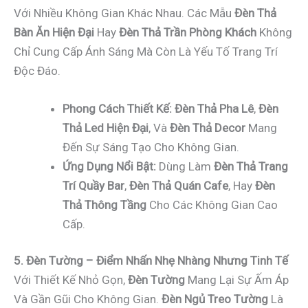
Với Nhiều Không Gian Khác Nhau. Các Mẫu
Đèn Thả
Bàn Ăn Hiện Đại
Hay
Đèn Thả Trần Phòng Khách
Không
Chỉ Cung Cấp Ánh Sáng Mà Còn Là Yếu Tố Trang Trí
Độc Đáo.
Phong Cách Thiết Kế:
Đèn Thả Pha Lê
,
Đèn
Thả Led Hiện Đại
, Và
Đèn Thả Decor
Mang
Đến Sự Sáng Tạo Cho Không Gian.
Ứng Dụng Nổi Bật:
Dùng Làm
Đèn Thả Trang
Trí Quầy Bar
,
Đèn Thả Quán Cafe
, Hay
Đèn
Thả Thông Tầng
Cho Các Không Gian Cao
Cấp.
5. Đèn Tường – Điểm Nhấn Nhẹ Nhàng Nhưng Tinh Tế
Với Thiết Kế Nhỏ Gọn,
Đèn Tường
Mang Lại Sự Ấm Áp
Và Gần Gũi Cho Không Gian.
Đèn Ngủ Treo Tường
Là