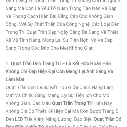
Đèn Trang Trí, Quạt Trần Trang Trí Không Chỉ Là Nguồn
Sáng Mà Còn Là Yếu Tố Quan Trọng Tạo Nên Vẻ Đẹp
Và Phong Cách Hiện Đại Đẳng Cấp Cho Không Gian
Sống. Với Sự Phát Triển Của Công Nghệ, Các Loại Đèn
Trang Trí, Quạt Trần Đẹp Ngày Càng Đa Dạng Về Thiết
Kế Và Tính Năng, Mang Lại Sự Tiện Nghi Và Vẻ Đẹp
Sang Trọng Độc Đáo Cho Mọi Không Gian.
1. Quạt Trần Đèn Trang Trí – Là Kết Hợp Hoàn Hảo
Không Chỉ Đẹp Hiện Đại Còn Mang Lại Ánh Sáng Và
Làm Mát
Quạt Trần Đèn Là Sự Kết Hợp Giữa Chức Năng Làm
Mát Và Chiếu Sáng, Mang Lại Sự Tiện Ích Cho Mọi
Không Gian. Các Mẫu
Quạt Trần Trang Trí
Hiện Nay
Không Chỉ Có Thiết Kế Hiện Đại Mà Còn Được Trang Bị
Đèn LED Tiết Kiệm Năng Lượng. Đặc Biệt,
Quạt Trần Có