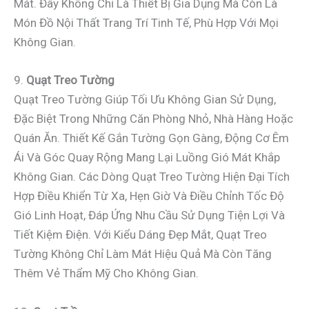
Mát. Đây Không Chỉ Là Thiết Bị Gia Dụng Mà Còn Là
Món Đồ Nội Thất Trang Trí Tinh Tế, Phù Hợp Với Mọi
Không Gian.
9.
Quạt Treo Tường
Quạt Treo Tường Giúp Tối Ưu Không Gian Sử Dụng,
Đặc Biệt Trong Những Căn Phòng Nhỏ, Nhà Hàng Hoặc
Quán Ăn. Thiết Kế Gắn Tường Gọn Gàng, Động Cơ Êm
Ái Và Góc Quay Rộng Mang Lại Luồng Gió Mát Khắp
Không Gian. Các Dòng Quạt Treo Tường Hiện Đại Tích
Hợp Điều Khiển Từ Xa, Hẹn Giờ Và Điều Chỉnh Tốc Độ
Gió Linh Hoạt, Đáp Ứng Nhu Cầu Sử Dụng Tiện Lợi Và
Tiết Kiệm Điện. Với Kiểu Dáng Đẹp Mắt, Quạt Treo
Tường Không Chỉ Làm Mát Hiệu Quả Mà Còn Tăng
Thêm Vẻ Thẩm Mỹ Cho Không Gian.