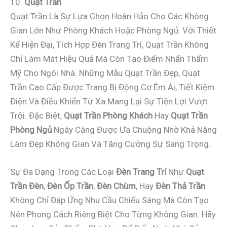
10.
Quạt Trần
Quạt Trần Là Sự Lựa Chọn Hoàn Hảo Cho Các Không
Gian Lớn Như Phòng Khách Hoặc Phòng Ngủ. Với Thiết
Kế Hiện Đại, Tích Hợp Đèn Trang Trí, Quạt Trần Không
Chỉ Làm Mát Hiệu Quả Mà Còn Tạo Điểm Nhấn Thẩm
Mỹ Cho Ngôi Nhà. Những Mẫu Quạt Trần Đẹp, Quạt
Trần Cao Cấp Được Trang Bị Động Cơ Êm Ái, Tiết Kiệm
Điện Và Điều Khiển Từ Xa Mang Lại Sự Tiện Lợi Vượt
Trội. Đặc Biệt,
Quạt Trần Phòng Khách
Hay
Quạt Trần
Phòng Ngủ
Ngày Càng Được Ưa Chuộng Nhờ Khả Năng
Làm Đẹp Không Gian Và Tăng Cường Sự Sang Trọng.
Sự Đa Dạng Trong Các Loại
Đèn Trang Trí
Như
Quạt
Trần Đèn
,
Đèn Ốp Trần
,
Đèn Chùm
, Hay
Đèn Thả Trần
Không Chỉ Đáp Ứng Nhu Cầu Chiếu Sáng Mà Còn Tạo
Nên Phong Cách Riêng Biệt Cho Từng Không Gian. Hãy