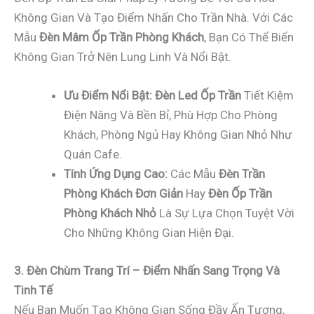
Không Gian Và Tạo Điểm Nhấn Cho Trần Nhà. Với Các
Mẫu
Đèn Mâm Ốp Trần Phòng Khách
, Bạn Có Thể Biến
Không Gian Trở Nên Lung Linh Và Nổi Bật.
Ưu Điểm Nổi Bật:
Đèn Led Ốp Trần
Tiết Kiệm
Điện Năng Và Bền Bỉ, Phù Hợp Cho Phòng
Khách, Phòng Ngủ Hay Không Gian Nhỏ Như
Quán Cafe.
Tính Ứng Dụng Cao:
Các Mẫu
Đèn Trần
Phòng Khách Đơn Giản
Hay
Đèn Ốp Trần
Phòng Khách Nhỏ
Là Sự Lựa Chọn Tuyệt Vời
Cho Những Không Gian Hiện Đại.
3. Đèn Chùm Trang Trí – Điểm Nhấn Sang Trọng Và
Tinh Tế
Nếu Bạn Muốn Tạo Không Gian Sống Đầy Ấn Tượng,