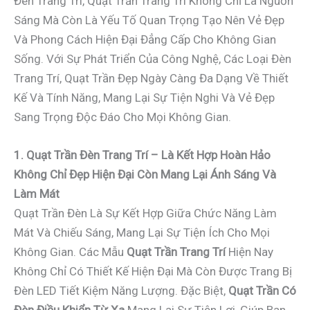
Đèn Trang Trí, Quạt Trần Trang Trí Không Chỉ Là Nguồn
Sáng Mà Còn Là Yếu Tố Quan Trọng Tạo Nên Vẻ Đẹp
Và Phong Cách Hiện Đại Đẳng Cấp Cho Không Gian
Sống. Với Sự Phát Triển Của Công Nghệ, Các Loại Đèn
Trang Trí, Quạt Trần Đẹp Ngày Càng Đa Dạng Về Thiết
Kế Và Tính Năng, Mang Lại Sự Tiện Nghi Và Vẻ Đẹp
Sang Trọng Độc Đáo Cho Mọi Không Gian.
1. Quạt Trần Đèn Trang Trí – Là Kết Hợp Hoàn Hảo
Không Chỉ Đẹp Hiện Đại Còn Mang Lại Ánh Sáng Và
Làm Mát
Quạt Trần Đèn Là Sự Kết Hợp Giữa Chức Năng Làm
Mát Và Chiếu Sáng, Mang Lại Sự Tiện Ích Cho Mọi
Không Gian. Các Mẫu
Quạt Trần Trang Trí
Hiện Nay
Không Chỉ Có Thiết Kế Hiện Đại Mà Còn Được Trang Bị
Đèn LED Tiết Kiệm Năng Lượng. Đặc Biệt,
Quạt Trần Có