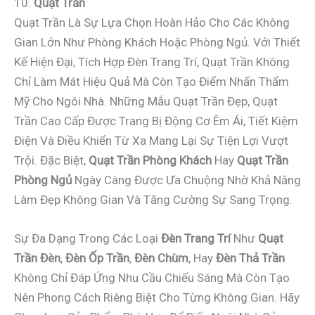
10.
Quạt Trần
Quạt Trần Là Sự Lựa Chọn Hoàn Hảo Cho Các Không
Gian Lớn Như Phòng Khách Hoặc Phòng Ngủ. Với Thiết
Kế Hiện Đại, Tích Hợp Đèn Trang Trí, Quạt Trần Không
Chỉ Làm Mát Hiệu Quả Mà Còn Tạo Điểm Nhấn Thẩm
Mỹ Cho Ngôi Nhà. Những Mẫu Quạt Trần Đẹp, Quạt
Trần Cao Cấp Được Trang Bị Động Cơ Êm Ái, Tiết Kiệm
Điện Và Điều Khiển Từ Xa Mang Lại Sự Tiện Lợi Vượt
Trội. Đặc Biệt,
Quạt Trần Phòng Khách
Hay
Quạt Trần
Phòng Ngủ
Ngày Càng Được Ưa Chuộng Nhờ Khả Năng
Làm Đẹp Không Gian Và Tăng Cường Sự Sang Trọng.
Sự Đa Dạng Trong Các Loại
Đèn Trang Trí
Như
Quạt
Trần Đèn
,
Đèn Ốp Trần
,
Đèn Chùm
, Hay
Đèn Thả Trần
Không Chỉ Đáp Ứng Nhu Cầu Chiếu Sáng Mà Còn Tạo
Nên Phong Cách Riêng Biệt Cho Từng Không Gian. Hãy