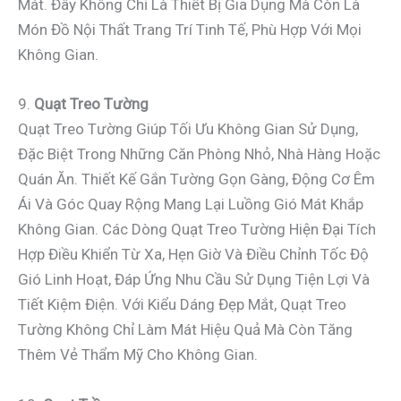
Mát. Đây Không Chỉ Là Thiết Bị Gia Dụng Mà Còn Là
Món Đồ Nội Thất Trang Trí Tinh Tế, Phù Hợp Với Mọi
Không Gian.
9.
Quạt Treo Tường
Quạt Treo Tường Giúp Tối Ưu Không Gian Sử Dụng,
Đặc Biệt Trong Những Căn Phòng Nhỏ, Nhà Hàng Hoặc
Quán Ăn. Thiết Kế Gắn Tường Gọn Gàng, Động Cơ Êm
Ái Và Góc Quay Rộng Mang Lại Luồng Gió Mát Khắp
Không Gian. Các Dòng Quạt Treo Tường Hiện Đại Tích
Hợp Điều Khiển Từ Xa, Hẹn Giờ Và Điều Chỉnh Tốc Độ
Gió Linh Hoạt, Đáp Ứng Nhu Cầu Sử Dụng Tiện Lợi Và
Tiết Kiệm Điện. Với Kiểu Dáng Đẹp Mắt, Quạt Treo
Tường Không Chỉ Làm Mát Hiệu Quả Mà Còn Tăng
Thêm Vẻ Thẩm Mỹ Cho Không Gian.