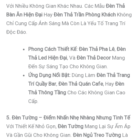
Với Nhiều Không Gian Khác Nhau. Các Mẫu
Đèn Thả
Bàn Ăn Hiện Đại
Hay
Đèn Thả Trần Phòng Khách
Không
Chỉ Cung Cấp Ánh Sáng Mà Còn Là Yếu Tố Trang Trí
Độc Đáo.
Phong Cách Thiết Kế:
Đèn Thả Pha Lê
,
Đèn
Thả Led Hiện Đại
, Và
Đèn Thả Decor
Mang
Đến Sự Sáng Tạo Cho Không Gian.
Ứng Dụng Nổi Bật:
Dùng Làm
Đèn Thả Trang
Trí Quầy Bar
,
Đèn Thả Quán Cafe
, Hay
Đèn
Thả Thông Tầng
Cho Các Không Gian Cao
Cấp.
5. Đèn Tường – Điểm Nhấn Nhẹ Nhàng Nhưng Tinh Tế
Với Thiết Kế Nhỏ Gọn,
Đèn Tường
Mang Lại Sự Ấm Áp
Và Gần Gũi Cho Không Gian.
Đèn Ngủ Treo Tường
Là