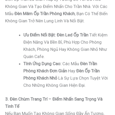
Không Gian Và Tạo Điểm Nhấn Cho Trần Nhà. Với Các
Mẫu
Đèn Mâm Ốp Trần Phòng Khách
, Bạn Có Thể Biến
Không Gian Trở Nên Lung Linh Và Nổi Bật.
Ưu Điểm Nổi Bật:
Đèn Led Ốp Trần
Tiết Kiệm
Điện Năng Và Bền Bỉ, Phù Hợp Cho Phòng
Khách, Phòng Ngủ Hay Không Gian Nhỏ Như
Quán Cafe.
Tính Ứng Dụng Cao:
Các Mẫu
Đèn Trần
Phòng Khách Đơn Giản
Hay
Đèn Ốp Trần
Phòng Khách Nhỏ
Là Sự Lựa Chọn Tuyệt Vời
Cho Những Không Gian Hiện Đại.
3. Đèn Chùm Trang Trí – Điểm Nhấn Sang Trọng Và
Tinh Tế
Nếu Bạn Muốn Tạo Không Gian Sống Đầy Ấn Tượng,