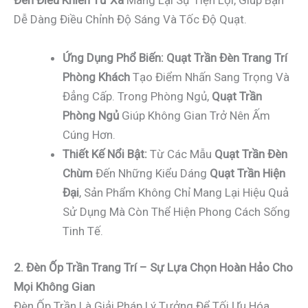
Đèn Điều Khiển Từ Xa
Mang Lại Sự Tiện Lợi, Giúp Bạn
Dễ Dàng Điều Chỉnh Độ Sáng Và Tốc Độ Quạt.
Ứng Dụng Phổ Biến:
Quạt Trần Đèn Trang Trí
Phòng Khách
Tạo Điểm Nhấn Sang Trọng Và
Đẳng Cấp. Trong Phòng Ngủ,
Quạt Trần
Phòng Ngủ
Giúp Không Gian Trở Nên Ấm
Cúng Hơn.
Thiết Kế Nổi Bật:
Từ Các Mẫu
Quạt Trần Đèn
Chùm
Đến Những Kiểu Dáng
Quạt Trần Hiện
Đại
, Sản Phẩm Không Chỉ Mang Lại Hiệu Quả
Sử Dụng Mà Còn Thể Hiện Phong Cách Sống
Tinh Tế.
2. Đèn Ốp Trần Trang Trí – Sự Lựa Chọn Hoàn Hảo Cho
Mọi Không Gian
Đèn Ốp Trần Là Giải Pháp Lý Tưởng Để Tối Ưu Hóa