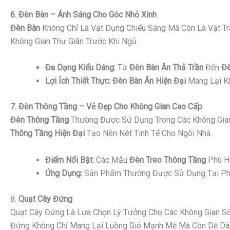
6. Đèn Bàn – Ánh Sáng Cho Góc Nhỏ Xinh
Đèn Bàn
Không Chỉ Là Vật Dụng Chiếu Sáng Mà Còn Là Vật Tr
Không Gian Thư Giãn Trước Khi Ngủ.
Đa Dạng Kiểu Dáng:
Từ
Đèn Bàn Ăn Thả Trần
Đến
Đè
Lợi Ích Thiết Thực:
Đèn Bàn Ăn Hiện Đại
Mang Lại Kh
7. Đèn Thông Tầng – Vẻ Đẹp Cho Không Gian Cao Cấp
Đèn Thông Tầng
Thường Được Sử Dụng Trong Các Không Gian
Thông Tầng Hiện Đại
Tạo Nên Nét Tinh Tế Cho Ngôi Nhà.
Điểm Nổi Bật:
Các Mẫu
Đèn Treo Thông Tầng
Phù Hợ
Ứng Dụng:
Sản Phẩm Thường Được Sử Dụng Tại Phò
8.
Quạt Cây Đứng
Quạt Cây Đứng Là Lựa Chọn Lý Tưởng Cho Các Không Gian Sốn
Đứng Không Chỉ Mang Lại Luồng Gió Mạnh Mẽ Mà Còn Dễ Dàng