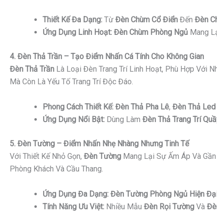
Thiết Kế Đa Dạng:
Từ
Đèn Chùm Cổ Điển
Đến
Đèn C
Ứng Dụng Linh Hoạt:
Đèn Chùm Phòng Ngủ
Mang Lạ
4. Đèn Thả Trần – Tạo Điểm Nhấn Cá Tính Cho Không Gian
Đèn Thả Trần
Là Loại Đèn Trang Trí Linh Hoạt, Phù Hợp Với 
Mà Còn Là Yếu Tố Trang Trí Độc Đáo.
Phong Cách Thiết Kế:
Đèn Thả Pha Lê
,
Đèn Thả Led 
Ứng Dụng Nổi Bật:
Dùng Làm
Đèn Thả Trang Trí Quầ
5. Đèn Tường – Điểm Nhấn Nhẹ Nhàng Nhưng Tinh Tế
Với Thiết Kế Nhỏ Gọn,
Đèn Tường
Mang Lại Sự Ấm Áp Và Gần 
Phòng Khách Và Cầu Thang.
Ứng Dụng Đa Dạng:
Đèn Tường Phòng Ngủ Hiện Đạ
Tính Năng Ưu Việt:
Nhiều Mẫu
Đèn Rọi Tường
Và
Đè