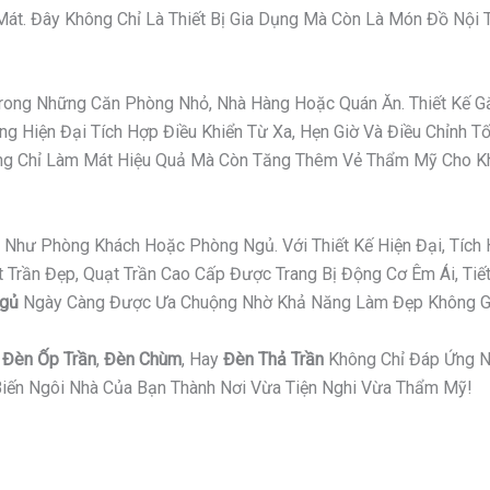
t. Đây Không Chỉ Là Thiết Bị Gia Dụng Mà Còn Là Món Đồ Nội Th
 Trong Những Căn Phòng Nhỏ, Nhà Hàng Hoặc Quán Ăn. Thiết Kế
g Hiện Đại Tích Hợp Điều Khiển Từ Xa, Hẹn Giờ Và Điều Chỉnh T
hông Chỉ Làm Mát Hiệu Quả Mà Còn Tăng Thêm Vẻ Thẩm Mỹ Cho K
Như Phòng Khách Hoặc Phòng Ngủ. Với Thiết Kế Hiện Đại, Tích 
ần Đẹp, Quạt Trần Cao Cấp Được Trang Bị Động Cơ Êm Ái, Tiết 
Ngủ
Ngày Càng Được Ưa Chuộng Nhờ Khả Năng Làm Đẹp Không Gi
,
Đèn Ốp Trần
,
Đèn Chùm
, Hay
Đèn Thả Trần
Không Chỉ Đáp Ứng N
iến Ngôi Nhà Của Bạn Thành Nơi Vừa Tiện Nghi Vừa Thẩm Mỹ!