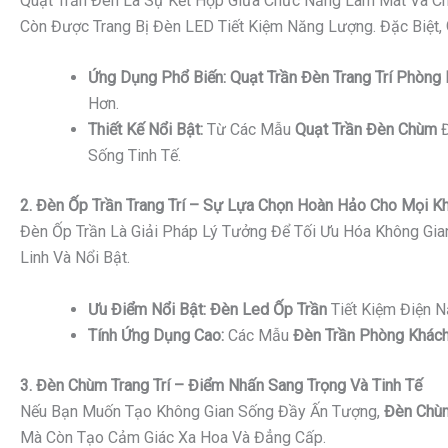
Quạt Trần Đèn Là Sự Kết Hợp Giữa Chức Năng Làm Mát Và Ch
Còn Được Trang Bị Đèn LED Tiết Kiệm Năng Lượng. Đặc Biệt,
Ứng Dụng Phổ Biến:
Quạt Trần Đèn Trang Trí Phòng
Hơn.
Thiết Kế Nổi Bật:
Từ Các Mẫu
Quạt Trần Đèn Chùm
Đ
Sống Tinh Tế.
2. Đèn Ốp Trần Trang Trí – Sự Lựa Chọn Hoàn Hảo Cho Mọi K
Đèn Ốp Trần Là Giải Pháp Lý Tưởng Để Tối Ưu Hóa Không Gi
Linh Và Nổi Bật.
Ưu Điểm Nổi Bật:
Đèn Led Ốp Trần
Tiết Kiệm Điện 
Tính Ứng Dụng Cao:
Các Mẫu
Đèn Trần Phòng Khách
3. Đèn Chùm Trang Trí – Điểm Nhấn Sang Trọng Và Tinh Tế
Nếu Bạn Muốn Tạo Không Gian Sống Đầy Ấn Tượng,
Đèn Chùm
Mà Còn Tạo Cảm Giác Xa Hoa Và Đẳng Cấp.