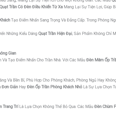
iếu Sáng, Mang Lại Sự Tiện Ích Cho Mọi Không Gian. Các Mẫu
Qu
Quạt Trần Có Đèn Điều Khiển Từ Xa
Mang Lại Sự Tiện Lợi, Giúp 
 Khách
Tạo Điểm Nhấn Sang Trọng Và Đẳng Cấp. Trong Phòng Ng
ến Những Kiểu Dáng
Quạt Trần Hiện Đại
, Sản Phẩm Không Chỉ M
hông Gian
an Và Tạo Điểm Nhấn Cho Trần Nhà. Với Các Mẫu
Đèn Mâm Ốp Trầ
Năng Và Bền Bỉ, Phù Hợp Cho Phòng Khách, Phòng Ngủ Hay Không
 Đơn Giản
Hay
Đèn Ốp Trần Phòng Khách Nhỏ
Là Sự Lựa Chọn Tu
 Trang Trí
Là Lựa Chọn Không Thể Bỏ Qua. Các Mẫu
Đèn Chùm P