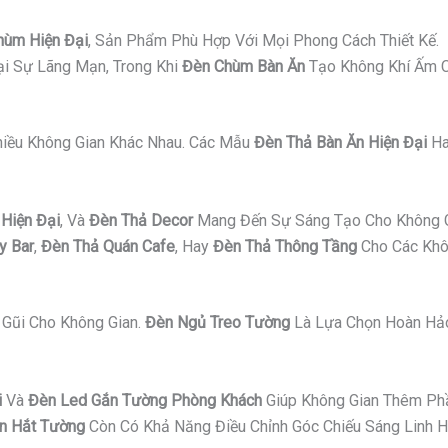
hùm Hiện Đại
, Sản Phẩm Phù Hợp Với Mọi Phong Cách Thiết Kế.
i Sự Lãng Mạn, Trong Khi
Đèn Chùm Bàn Ăn
Tạo Không Khí Ấm C
Nhiều Không Gian Khác Nhau. Các Mẫu
Đèn Thả Bàn Ăn Hiện Đại
H
Hiện Đại
, Và
Đèn Thả Decor
Mang Đến Sự Sáng Tạo Cho Không G
y Bar
,
Đèn Thả Quán Cafe
, Hay
Đèn Thả Thông Tầng
Cho Các Khô
Gũi Cho Không Gian.
Đèn Ngủ Treo Tường
Là Lựa Chọn Hoàn Hảo
i
Và
Đèn Led Gắn Tường Phòng Khách
Giúp Không Gian Thêm Ph
n Hắt Tường
Còn Có Khả Năng Điều Chỉnh Góc Chiếu Sáng Linh H