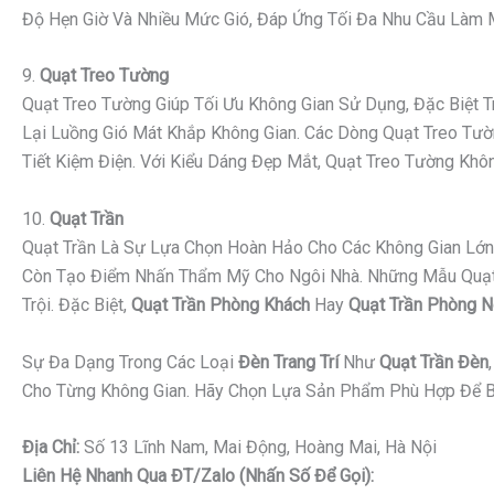
Độ Hẹn Giờ Và Nhiều Mức Gió, Đáp Ứng Tối Đa Nhu Cầu Làm Má
9.
Quạt Treo Tường
Quạt Treo Tường Giúp Tối Ưu Không Gian Sử Dụng, Đặc Biệt
Lại Luồng Gió Mát Khắp Không Gian. Các Dòng Quạt Treo Tườn
Tiết Kiệm Điện. Với Kiểu Dáng Đẹp Mắt, Quạt Treo Tường K
10.
Quạt Trần
Quạt Trần Là Sự Lựa Chọn Hoàn Hảo Cho Các Không Gian Lớn 
Còn Tạo Điểm Nhấn Thẩm Mỹ Cho Ngôi Nhà. Những Mẫu Quạt Tr
Trội. Đặc Biệt,
Quạt Trần Phòng Khách
Hay
Quạt Trần Phòng 
Sự Đa Dạng Trong Các Loại
Đèn Trang Trí
Như
Quạt Trần Đèn
Cho Từng Không Gian. Hãy Chọn Lựa Sản Phẩm Phù Hợp Để B
Địa Chỉ:
Số 13 Lĩnh Nam, Mai Động, Hoàng Mai, Hà Nội
Liên Hệ Nhanh Qua ĐT/Zalo (nhấn Số Để Gọi):