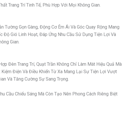
ất Trang Trí Tinh Tế, Phù Hợp Với Mọi Không Gian.
 Gắn Tường Gọn Gàng, Động Cơ Êm Ái Và Góc Quay Rộng Mang
ốc Độ Gió Linh Hoạt, Đáp Ứng Nhu Cầu Sử Dụng Tiện Lợi Và
hông Gian.
Hợp Đèn Trang Trí, Quạt Trần Không Chỉ Làm Mát Hiệu Quả Mà
Kiệm Điện Và Điều Khiển Từ Xa Mang Lại Sự Tiện Lợi Vượt
an Và Tăng Cường Sự Sang Trọng.
hu Cầu Chiếu Sáng Mà Còn Tạo Nên Phong Cách Riêng Biệt