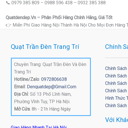
📞 0979 385 809 – 0988 596 438 – 0932 385 388
Quatdendep.vn – Phân Phối Hàng Chính Hãng, Giá Tốt
👉 Miễn Phí Giao Hàng Nội Thành Hà Nội Cho Mọi Đơn Hàng 
Quạt Trần Đèn Trang Trí
Chính S
Chuyên Trang: Quạt Trần Đèn Và Đèn
Chính Sách
Trang Trí
Chính Sách
Hotline/Zalo
:
0972806638
Chính Sách 
Email
:
Denquatdep@gmail.com
Chính Sách
Địa Chỉ
: Số 13 Phố Lĩnh Nam,
Hình Thức 
Phường Vĩnh Tuy, TP Hà Nội.
Chính Sách
Mở Cửa
: 8h - 21h Hàng Ngày
Với Kh
Giao Hàng Nhanh Tại Hà Nội