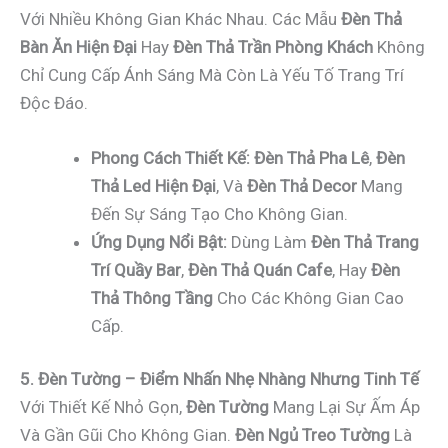
Với Nhiều Không Gian Khác Nhau. Các Mẫu
Đèn Thả
Bàn Ăn Hiện Đại
Hay
Đèn Thả Trần Phòng Khách
Không
Chỉ Cung Cấp Ánh Sáng Mà Còn Là Yếu Tố Trang Trí
Độc Đáo.
Phong Cách Thiết Kế:
Đèn Thả Pha Lê
,
Đèn
Thả Led Hiện Đại
, Và
Đèn Thả Decor
Mang
Đến Sự Sáng Tạo Cho Không Gian.
Ứng Dụng Nổi Bật:
Dùng Làm
Đèn Thả Trang
Trí Quầy Bar
,
Đèn Thả Quán Cafe
, Hay
Đèn
Thả Thông Tầng
Cho Các Không Gian Cao
Cấp.
5. Đèn Tường – Điểm Nhấn Nhẹ Nhàng Nhưng Tinh Tế
Với Thiết Kế Nhỏ Gọn,
Đèn Tường
Mang Lại Sự Ấm Áp
Và Gần Gũi Cho Không Gian.
Đèn Ngủ Treo Tường
Là