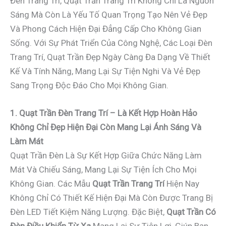
Đèn Trang Trí, Quạt Trần Trang Trí Không Chỉ Là Nguồn
Sáng Mà Còn Là Yếu Tố Quan Trọng Tạo Nên Vẻ Đẹp
Và Phong Cách Hiện Đại Đẳng Cấp Cho Không Gian
Sống. Với Sự Phát Triển Của Công Nghệ, Các Loại Đèn
Trang Trí, Quạt Trần Đẹp Ngày Càng Đa Dạng Về Thiết
Kế Và Tính Năng, Mang Lại Sự Tiện Nghi Và Vẻ Đẹp
Sang Trọng Độc Đáo Cho Mọi Không Gian.
1. Quạt Trần Đèn Trang Trí – Là Kết Hợp Hoàn Hảo
Không Chỉ Đẹp Hiện Đại Còn Mang Lại Ánh Sáng Và
Làm Mát
Quạt Trần Đèn Là Sự Kết Hợp Giữa Chức Năng Làm
Mát Và Chiếu Sáng, Mang Lại Sự Tiện Ích Cho Mọi
Không Gian. Các Mẫu
Quạt Trần Trang Trí
Hiện Nay
Không Chỉ Có Thiết Kế Hiện Đại Mà Còn Được Trang Bị
Đèn LED Tiết Kiệm Năng Lượng. Đặc Biệt,
Quạt Trần Có