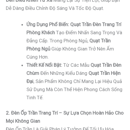
Đèn Điều Khiển Từ Xa
Mang Lại Sự Tiện Lợi, Giúp Bạn
Dễ Dàng Điều Chỉnh Độ Sáng Và Tốc Độ Quạt.
Ứng Dụng Phổ Biến:
Quạt Trần Đèn Trang Trí
Phòng Khách
Tạo Điểm Nhấn Sang Trọng Và
Đẳng Cấp. Trong Phòng Ngủ,
Quạt Trần
Phòng Ngủ
Giúp Không Gian Trở Nên Ấm
Cúng Hơn.
Thiết Kế Nổi Bật:
Từ Các Mẫu
Quạt Trần Đèn
Chùm
Đến Những Kiểu Dáng
Quạt Trần Hiện
Đại
, Sản Phẩm Không Chỉ Mang Lại Hiệu Quả
Sử Dụng Mà Còn Thể Hiện Phong Cách Sống
Tinh Tế.
2. Đèn Ốp Trần Trang Trí – Sự Lựa Chọn Hoàn Hảo Cho
Mọi Không Gian
Đèn Ốp Trần Là Giải Pháp Lý Tưởng Để Tối Ưu Hóa