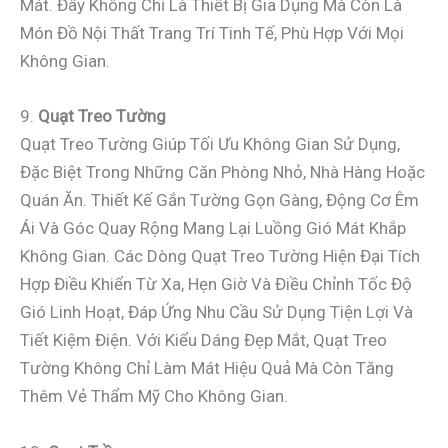
Mát. Đây Không Chỉ Là Thiết Bị Gia Dụng Mà Còn Là
Món Đồ Nội Thất Trang Trí Tinh Tế, Phù Hợp Với Mọi
Không Gian.
9.
Quạt Treo Tường
Quạt Treo Tường Giúp Tối Ưu Không Gian Sử Dụng,
Đặc Biệt Trong Những Căn Phòng Nhỏ, Nhà Hàng Hoặc
Quán Ăn. Thiết Kế Gắn Tường Gọn Gàng, Động Cơ Êm
Ái Và Góc Quay Rộng Mang Lại Luồng Gió Mát Khắp
Không Gian. Các Dòng Quạt Treo Tường Hiện Đại Tích
Hợp Điều Khiển Từ Xa, Hẹn Giờ Và Điều Chỉnh Tốc Độ
Gió Linh Hoạt, Đáp Ứng Nhu Cầu Sử Dụng Tiện Lợi Và
Tiết Kiệm Điện. Với Kiểu Dáng Đẹp Mắt, Quạt Treo
Tường Không Chỉ Làm Mát Hiệu Quả Mà Còn Tăng
Thêm Vẻ Thẩm Mỹ Cho Không Gian.