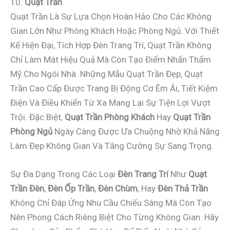
10.
Quạt Trần
Quạt Trần Là Sự Lựa Chọn Hoàn Hảo Cho Các Không
Gian Lớn Như Phòng Khách Hoặc Phòng Ngủ. Với Thiết
Kế Hiện Đại, Tích Hợp Đèn Trang Trí, Quạt Trần Không
Chỉ Làm Mát Hiệu Quả Mà Còn Tạo Điểm Nhấn Thẩm
Mỹ Cho Ngôi Nhà. Những Mẫu Quạt Trần Đẹp, Quạt
Trần Cao Cấp Được Trang Bị Động Cơ Êm Ái, Tiết Kiệm
Điện Và Điều Khiển Từ Xa Mang Lại Sự Tiện Lợi Vượt
Trội. Đặc Biệt,
Quạt Trần Phòng Khách
Hay
Quạt Trần
Phòng Ngủ
Ngày Càng Được Ưa Chuộng Nhờ Khả Năng
Làm Đẹp Không Gian Và Tăng Cường Sự Sang Trọng.
Sự Đa Dạng Trong Các Loại
Đèn Trang Trí
Như
Quạt
Trần Đèn
,
Đèn Ốp Trần
,
Đèn Chùm
, Hay
Đèn Thả Trần
Không Chỉ Đáp Ứng Nhu Cầu Chiếu Sáng Mà Còn Tạo
Nên Phong Cách Riêng Biệt Cho Từng Không Gian. Hãy