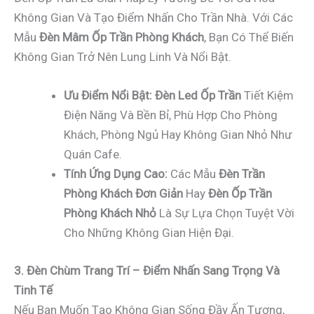
Không Gian Và Tạo Điểm Nhấn Cho Trần Nhà. Với Các
Mẫu
Đèn Mâm Ốp Trần Phòng Khách
, Bạn Có Thể Biến
Không Gian Trở Nên Lung Linh Và Nổi Bật.
Ưu Điểm Nổi Bật:
Đèn Led Ốp Trần
Tiết Kiệm
Điện Năng Và Bền Bỉ, Phù Hợp Cho Phòng
Khách, Phòng Ngủ Hay Không Gian Nhỏ Như
Quán Cafe.
Tính Ứng Dụng Cao:
Các Mẫu
Đèn Trần
Phòng Khách Đơn Giản
Hay
Đèn Ốp Trần
Phòng Khách Nhỏ
Là Sự Lựa Chọn Tuyệt Vời
Cho Những Không Gian Hiện Đại.
3. Đèn Chùm Trang Trí – Điểm Nhấn Sang Trọng Và
Tinh Tế
Nếu Bạn Muốn Tạo Không Gian Sống Đầy Ấn Tượng,