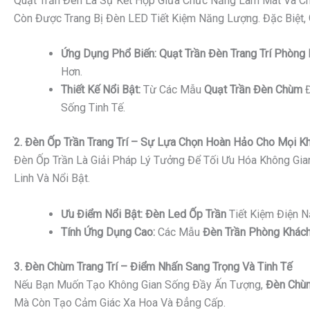
Quạt Trần Đèn Là Sự Kết Hợp Giữa Chức Năng Làm Mát Và Ch
Còn Được Trang Bị Đèn LED Tiết Kiệm Năng Lượng. Đặc Biệt,
Ứng Dụng Phổ Biến:
Quạt Trần Đèn Trang Trí Phòng
Hơn.
Thiết Kế Nổi Bật:
Từ Các Mẫu
Quạt Trần Đèn Chùm
Đ
Sống Tinh Tế.
2. Đèn Ốp Trần Trang Trí – Sự Lựa Chọn Hoàn Hảo Cho Mọi K
Đèn Ốp Trần Là Giải Pháp Lý Tưởng Để Tối Ưu Hóa Không Gi
Linh Và Nổi Bật.
Ưu Điểm Nổi Bật:
Đèn Led Ốp Trần
Tiết Kiệm Điện 
Tính Ứng Dụng Cao:
Các Mẫu
Đèn Trần Phòng Khách
3. Đèn Chùm Trang Trí – Điểm Nhấn Sang Trọng Và Tinh Tế
Nếu Bạn Muốn Tạo Không Gian Sống Đầy Ấn Tượng,
Đèn Chùm
Mà Còn Tạo Cảm Giác Xa Hoa Và Đẳng Cấp.