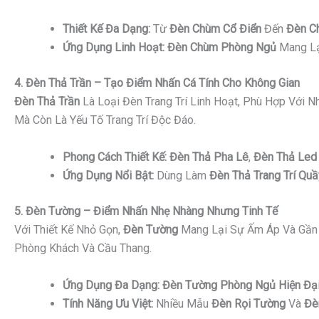
Thiết Kế Đa Dạng:
Từ
Đèn Chùm Cổ Điển
Đến
Đèn C
Ứng Dụng Linh Hoạt:
Đèn Chùm Phòng Ngủ
Mang Lạ
4. Đèn Thả Trần – Tạo Điểm Nhấn Cá Tính Cho Không Gian
Đèn Thả Trần
Là Loại Đèn Trang Trí Linh Hoạt, Phù Hợp Với 
Mà Còn Là Yếu Tố Trang Trí Độc Đáo.
Phong Cách Thiết Kế:
Đèn Thả Pha Lê
,
Đèn Thả Led 
Ứng Dụng Nổi Bật:
Dùng Làm
Đèn Thả Trang Trí Quầ
5. Đèn Tường – Điểm Nhấn Nhẹ Nhàng Nhưng Tinh Tế
Với Thiết Kế Nhỏ Gọn,
Đèn Tường
Mang Lại Sự Ấm Áp Và Gần 
Phòng Khách Và Cầu Thang.
Ứng Dụng Đa Dạng:
Đèn Tường Phòng Ngủ Hiện Đạ
Tính Năng Ưu Việt:
Nhiều Mẫu
Đèn Rọi Tường
Và
Đè