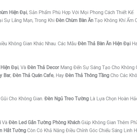
hùm Hiện Đại
, Sản Phẩm Phù Hợp Với Mọi Phong Cách Thiết Kế.
i Sự Lãng Mạn, Trong Khi
Đèn Chùm Bàn Ăn
Tạo Không Khí Ấm C
Nhiều Không Gian Khác Nhau. Các Mẫu
Đèn Thả Bàn Ăn Hiện Đại
H
Hiện Đại
, Và
Đèn Thả Decor
Mang Đến Sự Sáng Tạo Cho Không G
y Bar
,
Đèn Thả Quán Cafe
, Hay
Đèn Thả Thông Tầng
Cho Các Khô
Gũi Cho Không Gian.
Đèn Ngủ Treo Tường
Là Lựa Chọn Hoàn Hảo
i
Và
Đèn Led Gắn Tường Phòng Khách
Giúp Không Gian Thêm Ph
n Hắt Tường
Còn Có Khả Năng Điều Chỉnh Góc Chiếu Sáng Linh H