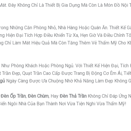
t. Đây Không Chỉ Là Thiết Bị Gia Dụng Mà Còn Là Món Đồ Nội Th
 Trong Những Căn Phòng Nhỏ, Nhà Hàng Hoặc Quán Ăn. Thiết Kế
g Hiện Đại Tích Hợp Điều Khiển Từ Xa, Hẹn Giờ Và Điều Chỉnh T
hông Chỉ Làm Mát Hiệu Quả Mà Còn Tăng Thêm Vẻ Thẩm Mỹ Cho K
Như Phòng Khách Hoặc Phòng Ngủ. Với Thiết Kế Hiện Đại, Tích 
ần Đẹp, Quạt Trần Cao Cấp Được Trang Bị Động Cơ Êm Ái, Tiết 
Ngủ
Ngày Càng Được Ưa Chuộng Nhờ Khả Năng Làm Đẹp Không Gi
,
Đèn Ốp Trần
,
Đèn Chùm
, Hay
Đèn Thả Trần
Không Chỉ Đáp Ứng N
iến Ngôi Nhà Của Bạn Thành Nơi Vừa Tiện Nghi Vừa Thẩm Mỹ!