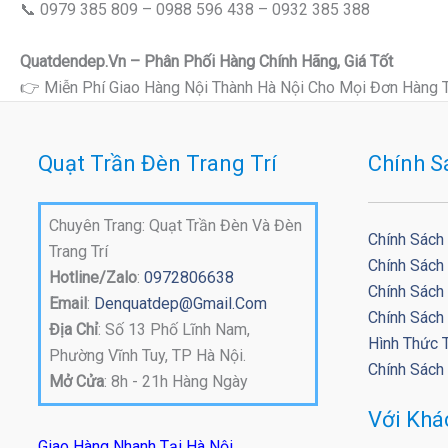
📞 0979 385 809 – 0988 596 438 – 0932 385 388
Quatdendep.vn – Phân Phối Hàng Chính Hãng, Giá Tốt
👉 Miễn Phí Giao Hàng Nội Thành Hà Nội Cho Mọi Đơn Hàng 
Quạt Trần Đèn Trang Trí
Chính S
Chuyên Trang: Quạt Trần Đèn Và Đèn
Chính Sách
Trang Trí
Chính Sách
Hotline/Zalo
:
0972806638
Chính Sách 
Email
:
Denquatdep@gmail.com
Chính Sách
Địa Chỉ
: Số 13 Phố Lĩnh Nam,
Hình Thức 
Phường Vĩnh Tuy, TP Hà Nội.
Chính Sách
Mở Cửa
: 8h - 21h Hàng Ngày
Với Kh
Giao Hàng Nhanh Tại Hà Nội