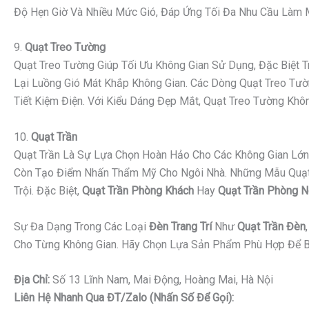
Độ Hẹn Giờ Và Nhiều Mức Gió, Đáp Ứng Tối Đa Nhu Cầu Làm Má
9.
Quạt Treo Tường
Quạt Treo Tường Giúp Tối Ưu Không Gian Sử Dụng, Đặc Biệt
Lại Luồng Gió Mát Khắp Không Gian. Các Dòng Quạt Treo Tườn
Tiết Kiệm Điện. Với Kiểu Dáng Đẹp Mắt, Quạt Treo Tường K
10.
Quạt Trần
Quạt Trần Là Sự Lựa Chọn Hoàn Hảo Cho Các Không Gian Lớn 
Còn Tạo Điểm Nhấn Thẩm Mỹ Cho Ngôi Nhà. Những Mẫu Quạt Tr
Trội. Đặc Biệt,
Quạt Trần Phòng Khách
Hay
Quạt Trần Phòng 
Sự Đa Dạng Trong Các Loại
Đèn Trang Trí
Như
Quạt Trần Đèn
Cho Từng Không Gian. Hãy Chọn Lựa Sản Phẩm Phù Hợp Để B
Địa Chỉ:
Số 13 Lĩnh Nam, Mai Động, Hoàng Mai, Hà Nội
Liên Hệ Nhanh Qua ĐT/Zalo (nhấn Số Để Gọi):