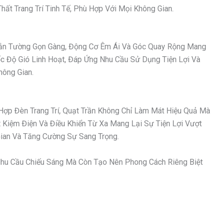
ất Trang Trí Tinh Tế, Phù Hợp Với Mọi Không Gian.
 Gắn Tường Gọn Gàng, Động Cơ Êm Ái Và Góc Quay Rộng Mang
ốc Độ Gió Linh Hoạt, Đáp Ứng Nhu Cầu Sử Dụng Tiện Lợi Và
hông Gian.
Hợp Đèn Trang Trí, Quạt Trần Không Chỉ Làm Mát Hiệu Quả Mà
Kiệm Điện Và Điều Khiển Từ Xa Mang Lại Sự Tiện Lợi Vượt
an Và Tăng Cường Sự Sang Trọng.
hu Cầu Chiếu Sáng Mà Còn Tạo Nên Phong Cách Riêng Biệt