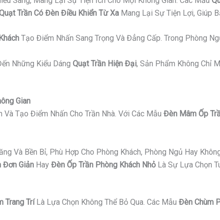
iếu Sáng, Mang Lại Sự Tiện Ích Cho Mọi Không Gian. Các Mẫu
Qu
Quạt Trần Có Đèn Điều Khiển Từ Xa
Mang Lại Sự Tiện Lợi, Giúp 
 Khách
Tạo Điểm Nhấn Sang Trọng Và Đẳng Cấp. Trong Phòng Ng
ến Những Kiểu Dáng
Quạt Trần Hiện Đại
, Sản Phẩm Không Chỉ M
hông Gian
an Và Tạo Điểm Nhấn Cho Trần Nhà. Với Các Mẫu
Đèn Mâm Ốp Trầ
Năng Và Bền Bỉ, Phù Hợp Cho Phòng Khách, Phòng Ngủ Hay Không
 Đơn Giản
Hay
Đèn Ốp Trần Phòng Khách Nhỏ
Là Sự Lựa Chọn Tu
 Trang Trí
Là Lựa Chọn Không Thể Bỏ Qua. Các Mẫu
Đèn Chùm P