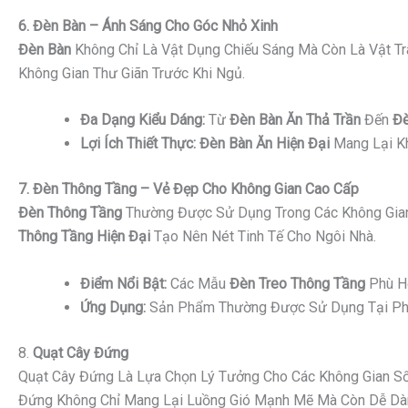
6. Đèn Bàn – Ánh Sáng Cho Góc Nhỏ Xinh
Đèn Bàn
Không Chỉ Là Vật Dụng Chiếu Sáng Mà Còn Là Vật Tr
Không Gian Thư Giãn Trước Khi Ngủ.
Đa Dạng Kiểu Dáng:
Từ
Đèn Bàn Ăn Thả Trần
Đến
Đè
Lợi Ích Thiết Thực:
Đèn Bàn Ăn Hiện Đại
Mang Lại Kh
7. Đèn Thông Tầng – Vẻ Đẹp Cho Không Gian Cao Cấp
Đèn Thông Tầng
Thường Được Sử Dụng Trong Các Không Gian
Thông Tầng Hiện Đại
Tạo Nên Nét Tinh Tế Cho Ngôi Nhà.
Điểm Nổi Bật:
Các Mẫu
Đèn Treo Thông Tầng
Phù Hợ
Ứng Dụng:
Sản Phẩm Thường Được Sử Dụng Tại Phò
8.
Quạt Cây Đứng
Quạt Cây Đứng Là Lựa Chọn Lý Tưởng Cho Các Không Gian Sốn
Đứng Không Chỉ Mang Lại Luồng Gió Mạnh Mẽ Mà Còn Dễ Dàng