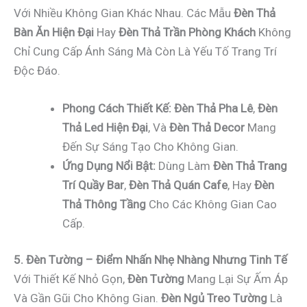
Với Nhiều Không Gian Khác Nhau. Các Mẫu
Đèn Thả
Bàn Ăn Hiện Đại
Hay
Đèn Thả Trần Phòng Khách
Không
Chỉ Cung Cấp Ánh Sáng Mà Còn Là Yếu Tố Trang Trí
Độc Đáo.
Phong Cách Thiết Kế:
Đèn Thả Pha Lê
,
Đèn
Thả Led Hiện Đại
, Và
Đèn Thả Decor
Mang
Đến Sự Sáng Tạo Cho Không Gian.
Ứng Dụng Nổi Bật:
Dùng Làm
Đèn Thả Trang
Trí Quầy Bar
,
Đèn Thả Quán Cafe
, Hay
Đèn
Thả Thông Tầng
Cho Các Không Gian Cao
Cấp.
5. Đèn Tường – Điểm Nhấn Nhẹ Nhàng Nhưng Tinh Tế
Với Thiết Kế Nhỏ Gọn,
Đèn Tường
Mang Lại Sự Ấm Áp
Và Gần Gũi Cho Không Gian.
Đèn Ngủ Treo Tường
Là