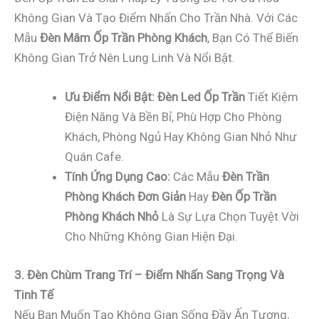
Không Gian Và Tạo Điểm Nhấn Cho Trần Nhà. Với Các
Mẫu
Đèn Mâm Ốp Trần Phòng Khách
, Bạn Có Thể Biến
Không Gian Trở Nên Lung Linh Và Nổi Bật.
Ưu Điểm Nổi Bật:
Đèn Led Ốp Trần
Tiết Kiệm
Điện Năng Và Bền Bỉ, Phù Hợp Cho Phòng
Khách, Phòng Ngủ Hay Không Gian Nhỏ Như
Quán Cafe.
Tính Ứng Dụng Cao:
Các Mẫu
Đèn Trần
Phòng Khách Đơn Giản
Hay
Đèn Ốp Trần
Phòng Khách Nhỏ
Là Sự Lựa Chọn Tuyệt Vời
Cho Những Không Gian Hiện Đại.
3. Đèn Chùm Trang Trí – Điểm Nhấn Sang Trọng Và
Tinh Tế
Nếu Bạn Muốn Tạo Không Gian Sống Đầy Ấn Tượng,