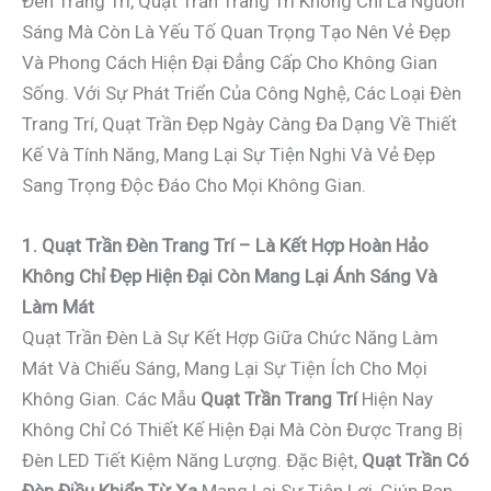
Đèn Trang Trí, Quạt Trần Trang Trí Không Chỉ Là Nguồn
Sáng Mà Còn Là Yếu Tố Quan Trọng Tạo Nên Vẻ Đẹp
Và Phong Cách Hiện Đại Đẳng Cấp Cho Không Gian
Sống. Với Sự Phát Triển Của Công Nghệ, Các Loại Đèn
Trang Trí, Quạt Trần Đẹp Ngày Càng Đa Dạng Về Thiết
Kế Và Tính Năng, Mang Lại Sự Tiện Nghi Và Vẻ Đẹp
Sang Trọng Độc Đáo Cho Mọi Không Gian.
1. Quạt Trần Đèn Trang Trí – Là Kết Hợp Hoàn Hảo
Không Chỉ Đẹp Hiện Đại Còn Mang Lại Ánh Sáng Và
Làm Mát
Quạt Trần Đèn Là Sự Kết Hợp Giữa Chức Năng Làm
Mát Và Chiếu Sáng, Mang Lại Sự Tiện Ích Cho Mọi
Không Gian. Các Mẫu
Quạt Trần Trang Trí
Hiện Nay
Không Chỉ Có Thiết Kế Hiện Đại Mà Còn Được Trang Bị
Đèn LED Tiết Kiệm Năng Lượng. Đặc Biệt,
Quạt Trần Có