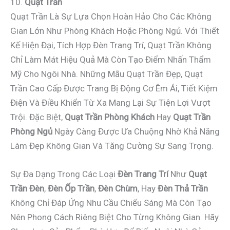
10.
Quạt Trần
Quạt Trần Là Sự Lựa Chọn Hoàn Hảo Cho Các Không
Gian Lớn Như Phòng Khách Hoặc Phòng Ngủ. Với Thiết
Kế Hiện Đại, Tích Hợp Đèn Trang Trí, Quạt Trần Không
Chỉ Làm Mát Hiệu Quả Mà Còn Tạo Điểm Nhấn Thẩm
Mỹ Cho Ngôi Nhà. Những Mẫu Quạt Trần Đẹp, Quạt
Trần Cao Cấp Được Trang Bị Động Cơ Êm Ái, Tiết Kiệm
Điện Và Điều Khiển Từ Xa Mang Lại Sự Tiện Lợi Vượt
Trội. Đặc Biệt,
Quạt Trần Phòng Khách
Hay
Quạt Trần
Phòng Ngủ
Ngày Càng Được Ưa Chuộng Nhờ Khả Năng
Làm Đẹp Không Gian Và Tăng Cường Sự Sang Trọng.
Sự Đa Dạng Trong Các Loại
Đèn Trang Trí
Như
Quạt
Trần Đèn
,
Đèn Ốp Trần
,
Đèn Chùm
, Hay
Đèn Thả Trần
Không Chỉ Đáp Ứng Nhu Cầu Chiếu Sáng Mà Còn Tạo
Nên Phong Cách Riêng Biệt Cho Từng Không Gian. Hãy