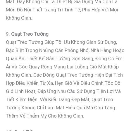
Mát. Đây Không Chỉ Là Thiết Bị Gia Dụng Mà Còn Là
Món Đồ Nội Thất Trang Trí Tinh Tế, Phù Hợp Với Mọi
Không Gian.
9.
Quạt Treo Tường
Quạt Treo Tường Giúp Tối Ưu Không Gian Sử Dụng,
Đặc Biệt Trong Những Căn Phòng Nhỏ, Nhà Hàng Hoặc
Quán Ăn. Thiết Kế Gắn Tường Gọn Gàng, Động Cơ Êm
Ái Và Góc Quay Rộng Mang Lại Luồng Gió Mát Khắp
Không Gian. Các Dòng Quạt Treo Tường Hiện Đại Tích
Hợp Điều Khiển Từ Xa, Hẹn Giờ Và Điều Chỉnh Tốc Độ
Gió Linh Hoạt, Đáp Ứng Nhu Cầu Sử Dụng Tiện Lợi Và
Tiết Kiệm Điện. Với Kiểu Dáng Đẹp Mắt, Quạt Treo
Tường Không Chỉ Làm Mát Hiệu Quả Mà Còn Tăng
Thêm Vẻ Thẩm Mỹ Cho Không Gian.