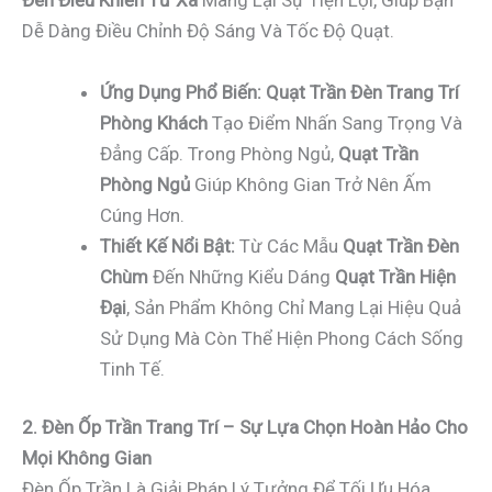
Đèn Điều Khiển Từ Xa
Mang Lại Sự Tiện Lợi, Giúp Bạn
Dễ Dàng Điều Chỉnh Độ Sáng Và Tốc Độ Quạt.
Ứng Dụng Phổ Biến:
Quạt Trần Đèn Trang Trí
Phòng Khách
Tạo Điểm Nhấn Sang Trọng Và
Đẳng Cấp. Trong Phòng Ngủ,
Quạt Trần
Phòng Ngủ
Giúp Không Gian Trở Nên Ấm
Cúng Hơn.
Thiết Kế Nổi Bật:
Từ Các Mẫu
Quạt Trần Đèn
Chùm
Đến Những Kiểu Dáng
Quạt Trần Hiện
Đại
, Sản Phẩm Không Chỉ Mang Lại Hiệu Quả
Sử Dụng Mà Còn Thể Hiện Phong Cách Sống
Tinh Tế.
2. Đèn Ốp Trần Trang Trí – Sự Lựa Chọn Hoàn Hảo Cho
Mọi Không Gian
Đèn Ốp Trần Là Giải Pháp Lý Tưởng Để Tối Ưu Hóa