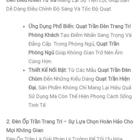
Đèn Điều Khiển Từ Xa
Mang Lại Sự Tiện Lợi, Giúp Bạn
Dễ Dàng Điều Chỉnh Độ Sáng Và Tốc Độ Quạt.
Ứng Dụng Phổ Biến:
Quạt Trần Đèn Trang Trí
Phòng Khách
Tạo Điểm Nhấn Sang Trọng Và
Đẳng Cấp. Trong Phòng Ngủ,
Quạt Trần
Phòng Ngủ
Giúp Không Gian Trở Nên Ấm
Cúng Hơn.
Thiết Kế Nổi Bật:
Từ Các Mẫu
Quạt Trần Đèn
Chùm
Đến Những Kiểu Dáng
Quạt Trần Hiện
Đại
, Sản Phẩm Không Chỉ Mang Lại Hiệu Quả
Sử Dụng Mà Còn Thể Hiện Phong Cách Sống
Tinh Tế.
2. Đèn Ốp Trần Trang Trí – Sự Lựa Chọn Hoàn Hảo Cho
Mọi Không Gian
Đèn Ốp Trần Là Giải Pháp Lý Tưởng Để Tối Ưu Hóa