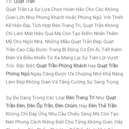
10.
Quạt Trần
Quạt Trần Là Sự Lựa Chọn Hoàn Hảo Cho Các Không
Gian Lớn Như Phòng Khách Hoặc Phòng Ngủ. Với Thiết
Kế Hiện Đại, Tích Hợp Đèn Trang Trí, Quạt Trần Không
Chỉ Làm Mát Hiệu Quả Mà Còn Tạo Điểm Nhấn Thẩm
Mỹ Cho Ngôi Nhà. Những Mẫu Quạt Trần Đẹp, Quạt
Trần Cao Cấp Được Trang Bị Động Cơ Êm Ái, Tiết Kiệm
Điện Và Điều Khiển Từ Xa Mang Lại Sự Tiện Lợi Vượt
Trội. Đặc Biệt,
Quạt Trần Phòng Khách
Hay
Quạt Trần
Phòng Ngủ
Ngày Càng Được Ưa Chuộng Nhờ Khả Năng
Làm Đẹp Không Gian Và Tăng Cường Sự Sang Trọng.
Sự Đa Dạng Trong Các Loại
Đèn Trang Trí
Như
Quạt
Trần Đèn
,
Đèn Ốp Trần
,
Đèn Chùm
, Hay
Đèn Thả Trần
Không Chỉ Đáp Ứng Nhu Cầu Chiếu Sáng Mà Còn Tạo
Nên Phong Cách Riêng Biệt Cho Từng Không Gian. Hãy