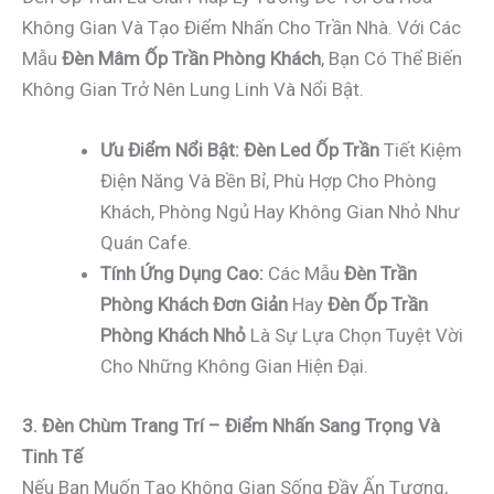
Không Gian Và Tạo Điểm Nhấn Cho Trần Nhà. Với Các
Mẫu
Đèn Mâm Ốp Trần Phòng Khách
, Bạn Có Thể Biến
Không Gian Trở Nên Lung Linh Và Nổi Bật.
Ưu Điểm Nổi Bật:
Đèn Led Ốp Trần
Tiết Kiệm
Điện Năng Và Bền Bỉ, Phù Hợp Cho Phòng
Khách, Phòng Ngủ Hay Không Gian Nhỏ Như
Quán Cafe.
Tính Ứng Dụng Cao:
Các Mẫu
Đèn Trần
Phòng Khách Đơn Giản
Hay
Đèn Ốp Trần
Phòng Khách Nhỏ
Là Sự Lựa Chọn Tuyệt Vời
Cho Những Không Gian Hiện Đại.
3. Đèn Chùm Trang Trí – Điểm Nhấn Sang Trọng Và
Tinh Tế
Nếu Bạn Muốn Tạo Không Gian Sống Đầy Ấn Tượng,