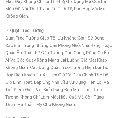
Mát. Đây Không Chỉ Là Thiết Bị Gia Dụng Mà Còn Là
Món Đồ Nội Thất Trang Trí Tinh Tế, Phù Hợp Với Mọi
Không Gian.
9.
Quạt Treo Tường
Quạt Treo Tường Giúp Tối Ưu Không Gian Sử Dụng,
Đặc Biệt Trong Những Căn Phòng Nhỏ, Nhà Hàng Hoặc
Quán Ăn. Thiết Kế Gắn Tường Gọn Gàng, Động Cơ Êm
Ái Và Góc Quay Rộng Mang Lại Luồng Gió Mát Khắp
Không Gian. Các Dòng Quạt Treo Tường Hiện Đại Tích
Hợp Điều Khiển Từ Xa, Hẹn Giờ Và Điều Chỉnh Tốc Độ
Gió Linh Hoạt, Đáp Ứng Nhu Cầu Sử Dụng Tiện Lợi Và
Tiết Kiệm Điện. Với Kiểu Dáng Đẹp Mắt, Quạt Treo
Tường Không Chỉ Làm Mát Hiệu Quả Mà Còn Tăng
Thêm Vẻ Thẩm Mỹ Cho Không Gian.