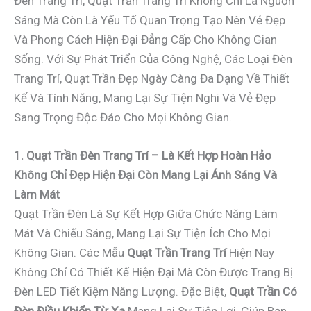
Đèn Trang Trí, Quạt Trần Trang Trí Không Chỉ Là Nguồn
Sáng Mà Còn Là Yếu Tố Quan Trọng Tạo Nên Vẻ Đẹp
Và Phong Cách Hiện Đại Đẳng Cấp Cho Không Gian
Sống. Với Sự Phát Triển Của Công Nghệ, Các Loại Đèn
Trang Trí, Quạt Trần Đẹp Ngày Càng Đa Dạng Về Thiết
Kế Và Tính Năng, Mang Lại Sự Tiện Nghi Và Vẻ Đẹp
Sang Trọng Độc Đáo Cho Mọi Không Gian.
1. Quạt Trần Đèn Trang Trí – Là Kết Hợp Hoàn Hảo
Không Chỉ Đẹp Hiện Đại Còn Mang Lại Ánh Sáng Và
Làm Mát
Quạt Trần Đèn Là Sự Kết Hợp Giữa Chức Năng Làm
Mát Và Chiếu Sáng, Mang Lại Sự Tiện Ích Cho Mọi
Không Gian. Các Mẫu
Quạt Trần Trang Trí
Hiện Nay
Không Chỉ Có Thiết Kế Hiện Đại Mà Còn Được Trang Bị
Đèn LED Tiết Kiệm Năng Lượng. Đặc Biệt,
Quạt Trần Có