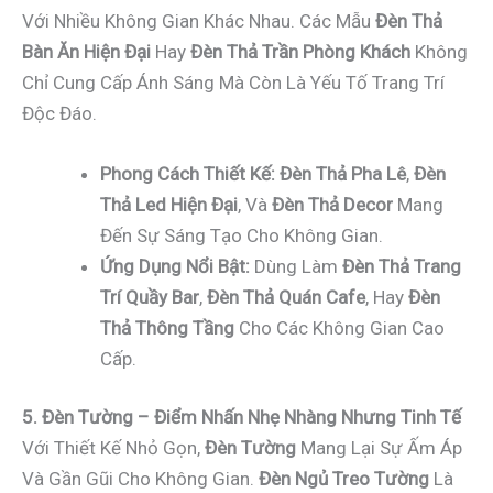
Với Nhiều Không Gian Khác Nhau. Các Mẫu
Đèn Thả
Bàn Ăn Hiện Đại
Hay
Đèn Thả Trần Phòng Khách
Không
Chỉ Cung Cấp Ánh Sáng Mà Còn Là Yếu Tố Trang Trí
Độc Đáo.
Phong Cách Thiết Kế:
Đèn Thả Pha Lê
,
Đèn
Thả Led Hiện Đại
, Và
Đèn Thả Decor
Mang
Đến Sự Sáng Tạo Cho Không Gian.
Ứng Dụng Nổi Bật:
Dùng Làm
Đèn Thả Trang
Trí Quầy Bar
,
Đèn Thả Quán Cafe
, Hay
Đèn
Thả Thông Tầng
Cho Các Không Gian Cao
Cấp.
5. Đèn Tường – Điểm Nhấn Nhẹ Nhàng Nhưng Tinh Tế
Với Thiết Kế Nhỏ Gọn,
Đèn Tường
Mang Lại Sự Ấm Áp
Và Gần Gũi Cho Không Gian.
Đèn Ngủ Treo Tường
Là