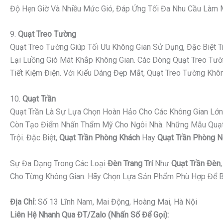
Độ Hẹn Giờ Và Nhiều Mức Gió, Đáp Ứng Tối Đa Nhu Cầu Làm Má
9.
Quạt Treo Tường
Quạt Treo Tường Giúp Tối Ưu Không Gian Sử Dụng, Đặc Biệt
Lại Luồng Gió Mát Khắp Không Gian. Các Dòng Quạt Treo Tườn
Tiết Kiệm Điện. Với Kiểu Dáng Đẹp Mắt, Quạt Treo Tường K
10.
Quạt Trần
Quạt Trần Là Sự Lựa Chọn Hoàn Hảo Cho Các Không Gian Lớn 
Còn Tạo Điểm Nhấn Thẩm Mỹ Cho Ngôi Nhà. Những Mẫu Quạt Tr
Trội. Đặc Biệt,
Quạt Trần Phòng Khách
Hay
Quạt Trần Phòng 
Sự Đa Dạng Trong Các Loại
Đèn Trang Trí
Như
Quạt Trần Đèn
Cho Từng Không Gian. Hãy Chọn Lựa Sản Phẩm Phù Hợp Để B
Địa Chỉ:
Số 13 Lĩnh Nam, Mai Động, Hoàng Mai, Hà Nội
Liên Hệ Nhanh Qua ĐT/Zalo (nhấn Số Để Gọi):