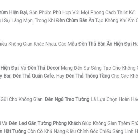
hùm Hiện Đại
, Sản Phẩm Phù Hợp Với Mọi Phong Cách Thiết Kế.
i Sự Lãng Mạn, Trong Khi
Đèn Chùm Bàn Ăn
Tạo Không Khí Ấm C
Nhiều Không Gian Khác Nhau. Các Mẫu
Đèn Thả Bàn Ăn Hiện Đại
H
Hiện Đại
, Và
Đèn Thả Decor
Mang Đến Sự Sáng Tạo Cho Không G
y Bar
,
Đèn Thả Quán Cafe
, Hay
Đèn Thả Thông Tầng
Cho Các Khô
Gũi Cho Không Gian.
Đèn Ngủ Treo Tường
Là Lựa Chọn Hoàn Hảo
i
Và
Đèn Led Gắn Tường Phòng Khách
Giúp Không Gian Thêm Ph
n Hắt Tường
Còn Có Khả Năng Điều Chỉnh Góc Chiếu Sáng Linh H