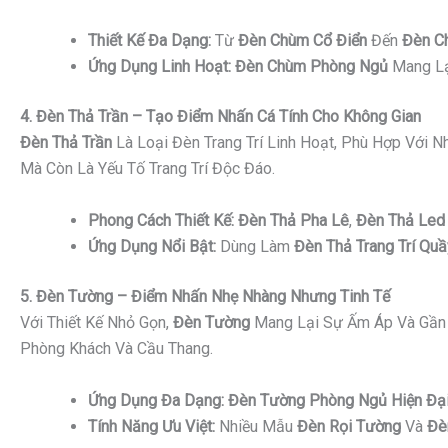
Thiết Kế Đa Dạng:
Từ
Đèn Chùm Cổ Điển
Đến
Đèn C
Ứng Dụng Linh Hoạt:
Đèn Chùm Phòng Ngủ
Mang Lạ
4. Đèn Thả Trần – Tạo Điểm Nhấn Cá Tính Cho Không Gian
Đèn Thả Trần
Là Loại Đèn Trang Trí Linh Hoạt, Phù Hợp Với 
Mà Còn Là Yếu Tố Trang Trí Độc Đáo.
Phong Cách Thiết Kế:
Đèn Thả Pha Lê
,
Đèn Thả Led 
Ứng Dụng Nổi Bật:
Dùng Làm
Đèn Thả Trang Trí Quầ
5. Đèn Tường – Điểm Nhấn Nhẹ Nhàng Nhưng Tinh Tế
Với Thiết Kế Nhỏ Gọn,
Đèn Tường
Mang Lại Sự Ấm Áp Và Gần 
Phòng Khách Và Cầu Thang.
Ứng Dụng Đa Dạng:
Đèn Tường Phòng Ngủ Hiện Đạ
Tính Năng Ưu Việt:
Nhiều Mẫu
Đèn Rọi Tường
Và
Đè