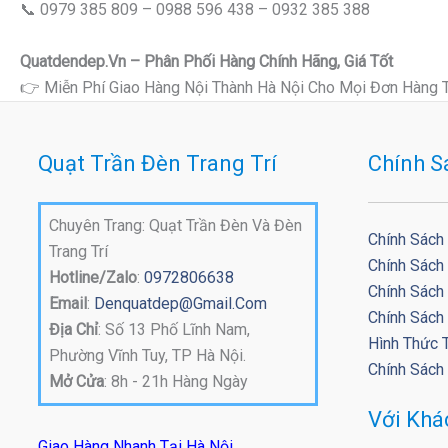
📞 0979 385 809 – 0988 596 438 – 0932 385 388
Quatdendep.vn – Phân Phối Hàng Chính Hãng, Giá Tốt
👉 Miễn Phí Giao Hàng Nội Thành Hà Nội Cho Mọi Đơn Hàng 
Quạt Trần Đèn Trang Trí
Chính S
Chuyên Trang: Quạt Trần Đèn Và Đèn
Chính Sách
Trang Trí
Chính Sách
Hotline/Zalo
:
0972806638
Chính Sách 
Email
:
Denquatdep@gmail.com
Chính Sách
Địa Chỉ
: Số 13 Phố Lĩnh Nam,
Hình Thức 
Phường Vĩnh Tuy, TP Hà Nội.
Chính Sách
Mở Cửa
: 8h - 21h Hàng Ngày
Với Kh
Giao Hàng Nhanh Tại Hà Nội