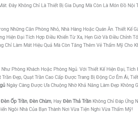
t. Đây Không Chỉ Là Thiết Bị Gia Dụng Mà Còn Là Món Đồ Nội Th
 Trong Những Căn Phòng Nhỏ, Nhà Hàng Hoặc Quán Ăn. Thiết Kế
g Hiện Đại Tích Hợp Điều Khiển Từ Xa, Hẹn Giờ Và Điều Chỉnh T
hông Chỉ Làm Mát Hiệu Quả Mà Còn Tăng Thêm Vẻ Thẩm Mỹ Cho K
Như Phòng Khách Hoặc Phòng Ngủ. Với Thiết Kế Hiện Đại, Tích 
ần Đẹp, Quạt Trần Cao Cấp Được Trang Bị Động Cơ Êm Ái, Tiết 
Ngủ
Ngày Càng Được Ưa Chuộng Nhờ Khả Năng Làm Đẹp Không Gi
,
Đèn Ốp Trần
,
Đèn Chùm
, Hay
Đèn Thả Trần
Không Chỉ Đáp Ứng N
iến Ngôi Nhà Của Bạn Thành Nơi Vừa Tiện Nghi Vừa Thẩm Mỹ!