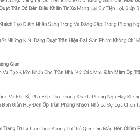
iếu Sáng, Mang Lại Sự Tiện Ích Cho Mọi Không Gian. Các Mẫu
Qu
Quạt Trần Có Đèn Điều Khiển Từ Xa
Mang Lại Sự Tiện Lợi, Giúp 
 Khách
Tạo Điểm Nhấn Sang Trọng Và Đẳng Cấp. Trong Phòng Ng
ến Những Kiểu Dáng
Quạt Trần Hiện Đại
, Sản Phẩm Không Chỉ M
hông Gian
an Và Tạo Điểm Nhấn Cho Trần Nhà. Với Các Mẫu
Đèn Mâm Ốp Trầ
Năng Và Bền Bỉ, Phù Hợp Cho Phòng Khách, Phòng Ngủ Hay Không
 Đơn Giản
Hay
Đèn Ốp Trần Phòng Khách Nhỏ
Là Sự Lựa Chọn Tu
 Trang Trí
Là Lựa Chọn Không Thể Bỏ Qua. Các Mẫu
Đèn Chùm P