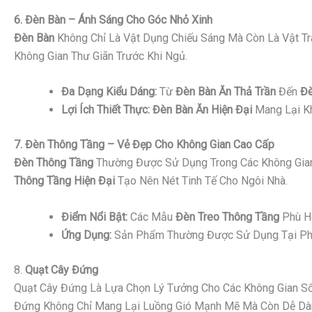
6. Đèn Bàn – Ánh Sáng Cho Góc Nhỏ Xinh
Đèn Bàn
Không Chỉ Là Vật Dụng Chiếu Sáng Mà Còn Là Vật Tr
Không Gian Thư Giãn Trước Khi Ngủ.
Đa Dạng Kiểu Dáng:
Từ
Đèn Bàn Ăn Thả Trần
Đến
Đè
Lợi Ích Thiết Thực:
Đèn Bàn Ăn Hiện Đại
Mang Lại Kh
7. Đèn Thông Tầng – Vẻ Đẹp Cho Không Gian Cao Cấp
Đèn Thông Tầng
Thường Được Sử Dụng Trong Các Không Gian
Thông Tầng Hiện Đại
Tạo Nên Nét Tinh Tế Cho Ngôi Nhà.
Điểm Nổi Bật:
Các Mẫu
Đèn Treo Thông Tầng
Phù Hợ
Ứng Dụng:
Sản Phẩm Thường Được Sử Dụng Tại Phò
8.
Quạt Cây Đứng
Quạt Cây Đứng Là Lựa Chọn Lý Tưởng Cho Các Không Gian Sốn
Đứng Không Chỉ Mang Lại Luồng Gió Mạnh Mẽ Mà Còn Dễ Dàng