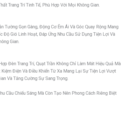
ất Trang Trí Tinh Tế, Phù Hợp Với Mọi Không Gian.
 Gắn Tường Gọn Gàng, Động Cơ Êm Ái Và Góc Quay Rộng Mang
ốc Độ Gió Linh Hoạt, Đáp Ứng Nhu Cầu Sử Dụng Tiện Lợi Và
hông Gian.
Hợp Đèn Trang Trí, Quạt Trần Không Chỉ Làm Mát Hiệu Quả Mà
Kiệm Điện Và Điều Khiển Từ Xa Mang Lại Sự Tiện Lợi Vượt
an Và Tăng Cường Sự Sang Trọng.
hu Cầu Chiếu Sáng Mà Còn Tạo Nên Phong Cách Riêng Biệt