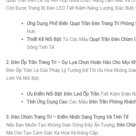
Quạt Trần Đèn Là Sự Kết Hợp Giữa Chức Năng Làm Mát Và Ch
Còn Được Trang Bị Đèn LED Tiết Kiệm Năng Lượng. Đặc Biệt,
Ứng Dụng Phổ Biến:
Quạt Trần Đèn Trang Trí Phòng
Hơn.
Thiết Kế Nổi Bật:
Từ Các Mẫu
Quạt Trần Đèn Chùm
Đ
Sống Tinh Tế.
2. Đèn Ốp Trần Trang Trí – Sự Lựa Chọn Hoàn Hảo Cho Mọi K
Đèn Ốp Trần Là Giải Pháp Lý Tưởng Để Tối Ưu Hóa Không Gi
Linh Và Nổi Bật.
Ưu Điểm Nổi Bật:
Đèn Led Ốp Trần
Tiết Kiệm Điện 
Tính Ứng Dụng Cao:
Các Mẫu
Đèn Trần Phòng Khách
3. Đèn Chùm Trang Trí – Điểm Nhấn Sang Trọng Và Tinh Tế
Nếu Bạn Muốn Tạo Không Gian Sống Đầy Ấn Tượng,
Đèn Chùm
Mà Còn Tạo Cảm Giác Xa Hoa Và Đẳng Cấp.