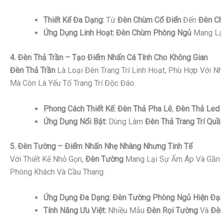
Thiết Kế Đa Dạng:
Từ
Đèn Chùm Cổ Điển
Đến
Đèn C
Ứng Dụng Linh Hoạt:
Đèn Chùm Phòng Ngủ
Mang Lạ
4. Đèn Thả Trần – Tạo Điểm Nhấn Cá Tính Cho Không Gian
Đèn Thả Trần
Là Loại Đèn Trang Trí Linh Hoạt, Phù Hợp Với 
Mà Còn Là Yếu Tố Trang Trí Độc Đáo.
Phong Cách Thiết Kế:
Đèn Thả Pha Lê
,
Đèn Thả Led 
Ứng Dụng Nổi Bật:
Dùng Làm
Đèn Thả Trang Trí Quầ
5. Đèn Tường – Điểm Nhấn Nhẹ Nhàng Nhưng Tinh Tế
Với Thiết Kế Nhỏ Gọn,
Đèn Tường
Mang Lại Sự Ấm Áp Và Gần 
Phòng Khách Và Cầu Thang.
Ứng Dụng Đa Dạng:
Đèn Tường Phòng Ngủ Hiện Đạ
Tính Năng Ưu Việt:
Nhiều Mẫu
Đèn Rọi Tường
Và
Đè