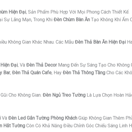
hùm Hiện Đại
, Sản Phẩm Phù Hợp Với Mọi Phong Cách Thiết Kế.
i Sự Lãng Mạn, Trong Khi
Đèn Chùm Bàn Ăn
Tạo Không Khí Ấm C
Nhiều Không Gian Khác Nhau. Các Mẫu
Đèn Thả Bàn Ăn Hiện Đại
H
Hiện Đại
, Và
Đèn Thả Decor
Mang Đến Sự Sáng Tạo Cho Không G
y Bar
,
Đèn Thả Quán Cafe
, Hay
Đèn Thả Thông Tầng
Cho Các Khô
Gũi Cho Không Gian.
Đèn Ngủ Treo Tường
Là Lựa Chọn Hoàn Hảo
i
Và
Đèn Led Gắn Tường Phòng Khách
Giúp Không Gian Thêm Ph
n Hắt Tường
Còn Có Khả Năng Điều Chỉnh Góc Chiếu Sáng Linh H