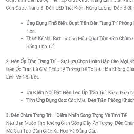
Quạt Trần Đèn Là Sự Kết Hợp Giữa Chức Năng Làm Mát Và Ch
Còn Được Trang Bị Đèn LED Tiết Kiệm Năng Lượng. Đặc Biệt,
Ứng Dụng Phổ Biến:
Quạt Trần Đèn Trang Trí Phòng
Hơn.
Thiết Kế Nổi Bật:
Từ Các Mẫu
Quạt Trần Đèn Chùm
Đ
Sống Tinh Tế.
2. Đèn Ốp Trần Trang Trí – Sự Lựa Chọn Hoàn Hảo Cho Mọi K
Đèn Ốp Trần Là Giải Pháp Lý Tưởng Để Tối Ưu Hóa Không Gi
Linh Và Nổi Bật.
Ưu Điểm Nổi Bật:
Đèn Led Ốp Trần
Tiết Kiệm Điện 
Tính Ứng Dụng Cao:
Các Mẫu
Đèn Trần Phòng Khách
3. Đèn Chùm Trang Trí – Điểm Nhấn Sang Trọng Và Tinh Tế
Nếu Bạn Muốn Tạo Không Gian Sống Đầy Ấn Tượng,
Đèn Chùm
Mà Còn Tạo Cảm Giác Xa Hoa Và Đẳng Cấp.