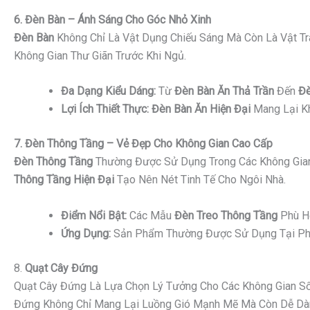
6. Đèn Bàn – Ánh Sáng Cho Góc Nhỏ Xinh
Đèn Bàn
Không Chỉ Là Vật Dụng Chiếu Sáng Mà Còn Là Vật Tr
Không Gian Thư Giãn Trước Khi Ngủ.
Đa Dạng Kiểu Dáng:
Từ
Đèn Bàn Ăn Thả Trần
Đến
Đè
Lợi Ích Thiết Thực:
Đèn Bàn Ăn Hiện Đại
Mang Lại Kh
7. Đèn Thông Tầng – Vẻ Đẹp Cho Không Gian Cao Cấp
Đèn Thông Tầng
Thường Được Sử Dụng Trong Các Không Gian
Thông Tầng Hiện Đại
Tạo Nên Nét Tinh Tế Cho Ngôi Nhà.
Điểm Nổi Bật:
Các Mẫu
Đèn Treo Thông Tầng
Phù Hợ
Ứng Dụng:
Sản Phẩm Thường Được Sử Dụng Tại Phò
8.
Quạt Cây Đứng
Quạt Cây Đứng Là Lựa Chọn Lý Tưởng Cho Các Không Gian Sốn
Đứng Không Chỉ Mang Lại Luồng Gió Mạnh Mẽ Mà Còn Dễ Dàng