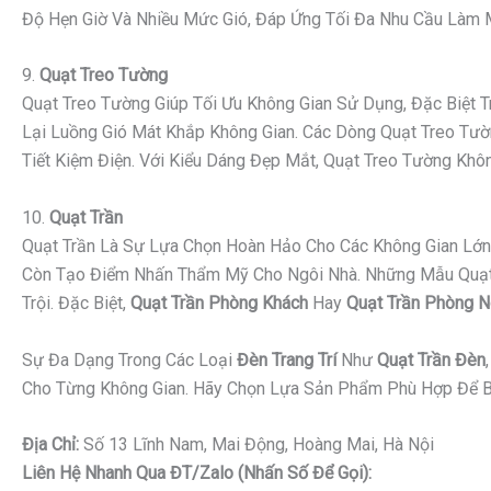
Độ Hẹn Giờ Và Nhiều Mức Gió, Đáp Ứng Tối Đa Nhu Cầu Làm Má
9.
Quạt Treo Tường
Quạt Treo Tường Giúp Tối Ưu Không Gian Sử Dụng, Đặc Biệt
Lại Luồng Gió Mát Khắp Không Gian. Các Dòng Quạt Treo Tườn
Tiết Kiệm Điện. Với Kiểu Dáng Đẹp Mắt, Quạt Treo Tường K
10.
Quạt Trần
Quạt Trần Là Sự Lựa Chọn Hoàn Hảo Cho Các Không Gian Lớn 
Còn Tạo Điểm Nhấn Thẩm Mỹ Cho Ngôi Nhà. Những Mẫu Quạt Tr
Trội. Đặc Biệt,
Quạt Trần Phòng Khách
Hay
Quạt Trần Phòng 
Sự Đa Dạng Trong Các Loại
Đèn Trang Trí
Như
Quạt Trần Đèn
Cho Từng Không Gian. Hãy Chọn Lựa Sản Phẩm Phù Hợp Để B
Địa Chỉ:
Số 13 Lĩnh Nam, Mai Động, Hoàng Mai, Hà Nội
Liên Hệ Nhanh Qua ĐT/Zalo (nhấn Số Để Gọi):