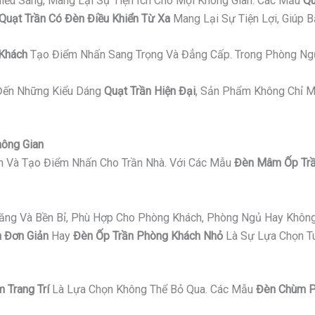
iếu Sáng, Mang Lại Sự Tiện Ích Cho Mọi Không Gian. Các Mẫu
Qu
Quạt Trần Có Đèn Điều Khiển Từ Xa
Mang Lại Sự Tiện Lợi, Giúp 
 Khách
Tạo Điểm Nhấn Sang Trọng Và Đẳng Cấp. Trong Phòng Ng
ến Những Kiểu Dáng
Quạt Trần Hiện Đại
, Sản Phẩm Không Chỉ M
hông Gian
an Và Tạo Điểm Nhấn Cho Trần Nhà. Với Các Mẫu
Đèn Mâm Ốp Trầ
Năng Và Bền Bỉ, Phù Hợp Cho Phòng Khách, Phòng Ngủ Hay Không
 Đơn Giản
Hay
Đèn Ốp Trần Phòng Khách Nhỏ
Là Sự Lựa Chọn Tu
 Trang Trí
Là Lựa Chọn Không Thể Bỏ Qua. Các Mẫu
Đèn Chùm P