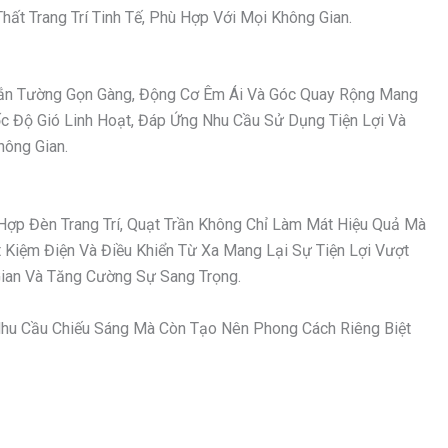
ất Trang Trí Tinh Tế, Phù Hợp Với Mọi Không Gian.
 Gắn Tường Gọn Gàng, Động Cơ Êm Ái Và Góc Quay Rộng Mang
ốc Độ Gió Linh Hoạt, Đáp Ứng Nhu Cầu Sử Dụng Tiện Lợi Và
hông Gian.
Hợp Đèn Trang Trí, Quạt Trần Không Chỉ Làm Mát Hiệu Quả Mà
Kiệm Điện Và Điều Khiển Từ Xa Mang Lại Sự Tiện Lợi Vượt
an Và Tăng Cường Sự Sang Trọng.
hu Cầu Chiếu Sáng Mà Còn Tạo Nên Phong Cách Riêng Biệt