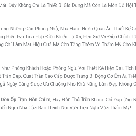
t. Đây Không Chỉ Là Thiết Bị Gia Dụng Mà Còn Là Món Đồ Nội Th
 Trong Những Căn Phòng Nhỏ, Nhà Hàng Hoặc Quán Ăn. Thiết Kế
g Hiện Đại Tích Hợp Điều Khiển Từ Xa, Hẹn Giờ Và Điều Chỉnh T
hông Chỉ Làm Mát Hiệu Quả Mà Còn Tăng Thêm Vẻ Thẩm Mỹ Cho K
Như Phòng Khách Hoặc Phòng Ngủ. Với Thiết Kế Hiện Đại, Tích 
ần Đẹp, Quạt Trần Cao Cấp Được Trang Bị Động Cơ Êm Ái, Tiết 
Ngủ
Ngày Càng Được Ưa Chuộng Nhờ Khả Năng Làm Đẹp Không Gi
,
Đèn Ốp Trần
,
Đèn Chùm
, Hay
Đèn Thả Trần
Không Chỉ Đáp Ứng N
iến Ngôi Nhà Của Bạn Thành Nơi Vừa Tiện Nghi Vừa Thẩm Mỹ!