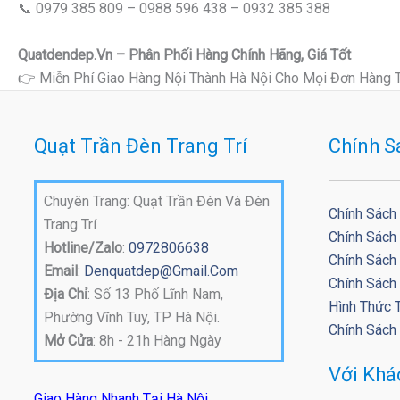
📞 0979 385 809 – 0988 596 438 – 0932 385 388
Quatdendep.vn – Phân Phối Hàng Chính Hãng, Giá Tốt
👉 Miễn Phí Giao Hàng Nội Thành Hà Nội Cho Mọi Đơn Hàng 
Quạt Trần Đèn Trang Trí
Chính S
Chuyên Trang: Quạt Trần Đèn Và Đèn
Chính Sách
Trang Trí
Chính Sách
Hotline/Zalo
:
0972806638
Chính Sách 
Email
:
Denquatdep@gmail.com
Chính Sách
Địa Chỉ
: Số 13 Phố Lĩnh Nam,
Hình Thức 
Phường Vĩnh Tuy, TP Hà Nội.
Chính Sách
Mở Cửa
: 8h - 21h Hàng Ngày
Với Kh
Giao Hàng Nhanh Tại Hà Nội