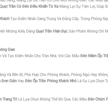
iếu Sáng, Mang Lại Sự Tiện Ích Cho Mọi Không Gian. Các Mẫu
Qu
Quạt Trần Có Đèn Điều Khiển Từ Xa
Mang Lại Sự Tiện Lợi, Giúp 
 Khách
Tạo Điểm Nhấn Sang Trọng Và Đẳng Cấp. Trong Phòng Ng
ến Những Kiểu Dáng
Quạt Trần Hiện Đại
, Sản Phẩm Không Chỉ M
hông Gian
an Và Tạo Điểm Nhấn Cho Trần Nhà. Với Các Mẫu
Đèn Mâm Ốp Trầ
Năng Và Bền Bỉ, Phù Hợp Cho Phòng Khách, Phòng Ngủ Hay Không
 Đơn Giản
Hay
Đèn Ốp Trần Phòng Khách Nhỏ
Là Sự Lựa Chọn Tu
 Trang Trí
Là Lựa Chọn Không Thể Bỏ Qua. Các Mẫu
Đèn Chùm P