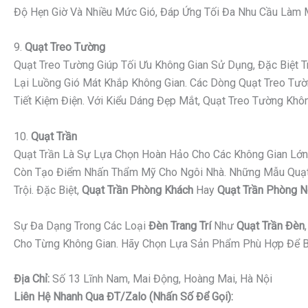
Độ Hẹn Giờ Và Nhiều Mức Gió, Đáp Ứng Tối Đa Nhu Cầu Làm Má
9.
Quạt Treo Tường
Quạt Treo Tường Giúp Tối Ưu Không Gian Sử Dụng, Đặc Biệt
Lại Luồng Gió Mát Khắp Không Gian. Các Dòng Quạt Treo Tườn
Tiết Kiệm Điện. Với Kiểu Dáng Đẹp Mắt, Quạt Treo Tường K
10.
Quạt Trần
Quạt Trần Là Sự Lựa Chọn Hoàn Hảo Cho Các Không Gian Lớn 
Còn Tạo Điểm Nhấn Thẩm Mỹ Cho Ngôi Nhà. Những Mẫu Quạt Tr
Trội. Đặc Biệt,
Quạt Trần Phòng Khách
Hay
Quạt Trần Phòng 
Sự Đa Dạng Trong Các Loại
Đèn Trang Trí
Như
Quạt Trần Đèn
Cho Từng Không Gian. Hãy Chọn Lựa Sản Phẩm Phù Hợp Để B
Địa Chỉ:
Số 13 Lĩnh Nam, Mai Động, Hoàng Mai, Hà Nội
Liên Hệ Nhanh Qua ĐT/Zalo (nhấn Số Để Gọi):