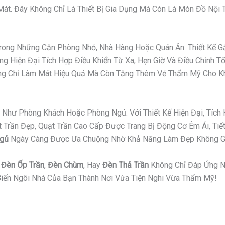
t. Đây Không Chỉ Là Thiết Bị Gia Dụng Mà Còn Là Món Đồ Nội Th
 Trong Những Căn Phòng Nhỏ, Nhà Hàng Hoặc Quán Ăn. Thiết Kế
g Hiện Đại Tích Hợp Điều Khiển Từ Xa, Hẹn Giờ Và Điều Chỉnh T
hông Chỉ Làm Mát Hiệu Quả Mà Còn Tăng Thêm Vẻ Thẩm Mỹ Cho K
Như Phòng Khách Hoặc Phòng Ngủ. Với Thiết Kế Hiện Đại, Tích 
ần Đẹp, Quạt Trần Cao Cấp Được Trang Bị Động Cơ Êm Ái, Tiết 
Ngủ
Ngày Càng Được Ưa Chuộng Nhờ Khả Năng Làm Đẹp Không Gi
,
Đèn Ốp Trần
,
Đèn Chùm
, Hay
Đèn Thả Trần
Không Chỉ Đáp Ứng N
iến Ngôi Nhà Của Bạn Thành Nơi Vừa Tiện Nghi Vừa Thẩm Mỹ!