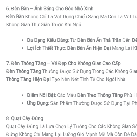
6. Đèn Bàn – Ánh Sáng Cho Góc Nhỏ Xinh
Đèn Bàn
Không Chỉ Là Vật Dụng Chiếu Sáng Mà Còn Là Vật Tr
Không Gian Thư Giãn Trước Khi Ngủ.
Đa Dạng Kiểu Dáng:
Từ
Đèn Bàn Ăn Thả Trần
Đến
Đè
Lợi Ích Thiết Thực:
Đèn Bàn Ăn Hiện Đại
Mang Lại Kh
7. Đèn Thông Tầng – Vẻ Đẹp Cho Không Gian Cao Cấp
Đèn Thông Tầng
Thường Được Sử Dụng Trong Các Không Gian
Thông Tầng Hiện Đại
Tạo Nên Nét Tinh Tế Cho Ngôi Nhà.
Điểm Nổi Bật:
Các Mẫu
Đèn Treo Thông Tầng
Phù Hợ
Ứng Dụng:
Sản Phẩm Thường Được Sử Dụng Tại Phò
8.
Quạt Cây Đứng
Quạt Cây Đứng Là Lựa Chọn Lý Tưởng Cho Các Không Gian Sốn
Đứng Không Chỉ Mang Lại Luồng Gió Mạnh Mẽ Mà Còn Dễ Dàng