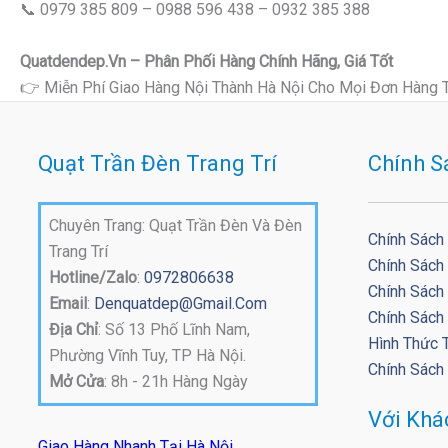
📞 0979 385 809 – 0988 596 438 – 0932 385 388
Quatdendep.vn – Phân Phối Hàng Chính Hãng, Giá Tốt
👉 Miễn Phí Giao Hàng Nội Thành Hà Nội Cho Mọi Đơn Hàng 
Quạt Trần Đèn Trang Trí
Chính S
Chuyên Trang: Quạt Trần Đèn Và Đèn
Chính Sách
Trang Trí
Chính Sách
Hotline/Zalo
:
0972806638
Chính Sách 
Email
:
Denquatdep@gmail.com
Chính Sách
Địa Chỉ
: Số 13 Phố Lĩnh Nam,
Hình Thức 
Phường Vĩnh Tuy, TP Hà Nội.
Chính Sách
Mở Cửa
: 8h - 21h Hàng Ngày
Với Kh
Giao Hàng Nhanh Tại Hà Nội