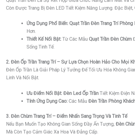
Quạt Trần Đèn Là Sự Kết Hợp Giữa Chức Năng Làm Mát Và Ch
Còn Được Trang Bị Đèn LED Tiết Kiệm Năng Lượng. Đặc Biệt,
Ứng Dụng Phổ Biến:
Quạt Trần Đèn Trang Trí Phòng
Hơn.
Thiết Kế Nổi Bật:
Từ Các Mẫu
Quạt Trần Đèn Chùm
Đ
Sống Tinh Tế.
2. Đèn Ốp Trần Trang Trí – Sự Lựa Chọn Hoàn Hảo Cho Mọi K
Đèn Ốp Trần Là Giải Pháp Lý Tưởng Để Tối Ưu Hóa Không Gi
Linh Và Nổi Bật.
Ưu Điểm Nổi Bật:
Đèn Led Ốp Trần
Tiết Kiệm Điện 
Tính Ứng Dụng Cao:
Các Mẫu
Đèn Trần Phòng Khách
3. Đèn Chùm Trang Trí – Điểm Nhấn Sang Trọng Và Tinh Tế
Nếu Bạn Muốn Tạo Không Gian Sống Đầy Ấn Tượng,
Đèn Chùm
Mà Còn Tạo Cảm Giác Xa Hoa Và Đẳng Cấp.