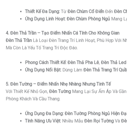
Thiết Kế Đa Dạng:
Từ
Đèn Chùm Cổ Điển
Đến
Đèn C
Ứng Dụng Linh Hoạt:
Đèn Chùm Phòng Ngủ
Mang Lạ
4. Đèn Thả Trần – Tạo Điểm Nhấn Cá Tính Cho Không Gian
Đèn Thả Trần
Là Loại Đèn Trang Trí Linh Hoạt, Phù Hợp Với 
Mà Còn Là Yếu Tố Trang Trí Độc Đáo.
Phong Cách Thiết Kế:
Đèn Thả Pha Lê
,
Đèn Thả Led 
Ứng Dụng Nổi Bật:
Dùng Làm
Đèn Thả Trang Trí Quầ
5. Đèn Tường – Điểm Nhấn Nhẹ Nhàng Nhưng Tinh Tế
Với Thiết Kế Nhỏ Gọn,
Đèn Tường
Mang Lại Sự Ấm Áp Và Gần 
Phòng Khách Và Cầu Thang.
Ứng Dụng Đa Dạng:
Đèn Tường Phòng Ngủ Hiện Đạ
Tính Năng Ưu Việt:
Nhiều Mẫu
Đèn Rọi Tường
Và
Đè