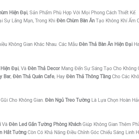
hùm Hiện Đại
, Sản Phẩm Phù Hợp Với Mọi Phong Cách Thiết Kế.
i Sự Lãng Mạn, Trong Khi
Đèn Chùm Bàn Ăn
Tạo Không Khí Ấm C
Nhiều Không Gian Khác Nhau. Các Mẫu
Đèn Thả Bàn Ăn Hiện Đại
H
Hiện Đại
, Và
Đèn Thả Decor
Mang Đến Sự Sáng Tạo Cho Không G
y Bar
,
Đèn Thả Quán Cafe
, Hay
Đèn Thả Thông Tầng
Cho Các Khô
Gũi Cho Không Gian.
Đèn Ngủ Treo Tường
Là Lựa Chọn Hoàn Hảo
i
Và
Đèn Led Gắn Tường Phòng Khách
Giúp Không Gian Thêm Ph
n Hắt Tường
Còn Có Khả Năng Điều Chỉnh Góc Chiếu Sáng Linh H