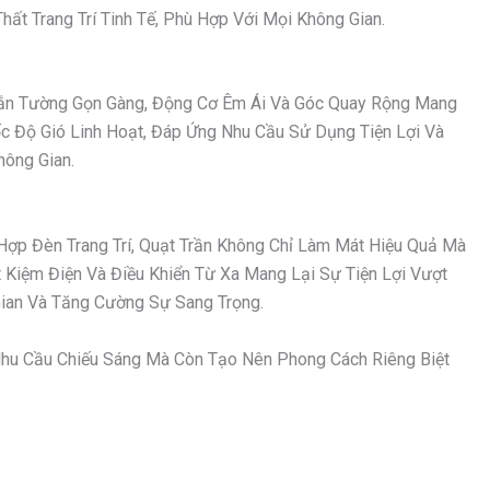
ất Trang Trí Tinh Tế, Phù Hợp Với Mọi Không Gian.
 Gắn Tường Gọn Gàng, Động Cơ Êm Ái Và Góc Quay Rộng Mang
ốc Độ Gió Linh Hoạt, Đáp Ứng Nhu Cầu Sử Dụng Tiện Lợi Và
hông Gian.
Hợp Đèn Trang Trí, Quạt Trần Không Chỉ Làm Mát Hiệu Quả Mà
Kiệm Điện Và Điều Khiển Từ Xa Mang Lại Sự Tiện Lợi Vượt
an Và Tăng Cường Sự Sang Trọng.
hu Cầu Chiếu Sáng Mà Còn Tạo Nên Phong Cách Riêng Biệt