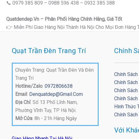
📞 0979 385 809 – 0988 596 438 – 0932 385 388
Quatdendep.vn – Phân Phối Hàng Chính Hãng, Giá Tốt
👉 Miễn Phí Giao Hàng Nội Thành Hà Nội Cho Mọi Đơn Hàng 
Quạt Trần Đèn Trang Trí
Chính S
Chuyên Trang: Quạt Trần Đèn Và Đèn
Chính Sách
Trang Trí
Chính Sách
Hotline/Zalo
:
0972806638
Chính Sách 
Email
:
Denquatdep@gmail.com
Chính Sách
Địa Chỉ
: Số 13 Phố Lĩnh Nam,
Hình Thức 
Phường Vĩnh Tuy, TP Hà Nội.
Chính Sách
Mở Cửa
: 8h - 21h Hàng Ngày
Với Kh
Giao Hàng Nhanh Tại Hà Nội