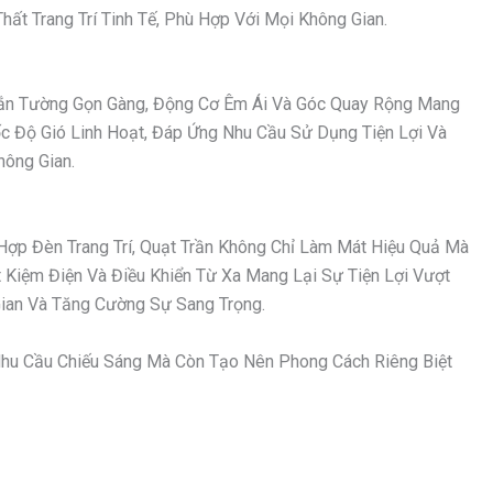
ất Trang Trí Tinh Tế, Phù Hợp Với Mọi Không Gian.
 Gắn Tường Gọn Gàng, Động Cơ Êm Ái Và Góc Quay Rộng Mang
ốc Độ Gió Linh Hoạt, Đáp Ứng Nhu Cầu Sử Dụng Tiện Lợi Và
hông Gian.
Hợp Đèn Trang Trí, Quạt Trần Không Chỉ Làm Mát Hiệu Quả Mà
Kiệm Điện Và Điều Khiển Từ Xa Mang Lại Sự Tiện Lợi Vượt
an Và Tăng Cường Sự Sang Trọng.
hu Cầu Chiếu Sáng Mà Còn Tạo Nên Phong Cách Riêng Biệt