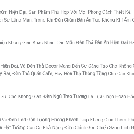
hùm Hiện Đại
, Sản Phẩm Phù Hợp Với Mọi Phong Cách Thiết Kế.
i Sự Lãng Mạn, Trong Khi
Đèn Chùm Bàn Ăn
Tạo Không Khí Ấm C
Nhiều Không Gian Khác Nhau. Các Mẫu
Đèn Thả Bàn Ăn Hiện Đại
H
Hiện Đại
, Và
Đèn Thả Decor
Mang Đến Sự Sáng Tạo Cho Không G
y Bar
,
Đèn Thả Quán Cafe
, Hay
Đèn Thả Thông Tầng
Cho Các Khô
Gũi Cho Không Gian.
Đèn Ngủ Treo Tường
Là Lựa Chọn Hoàn Hảo
i
Và
Đèn Led Gắn Tường Phòng Khách
Giúp Không Gian Thêm Ph
n Hắt Tường
Còn Có Khả Năng Điều Chỉnh Góc Chiếu Sáng Linh H