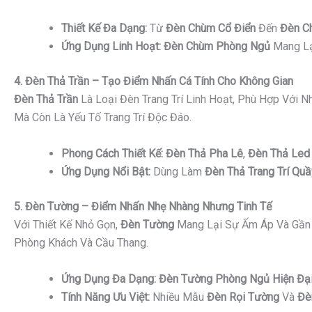
Thiết Kế Đa Dạng:
Từ
Đèn Chùm Cổ Điển
Đến
Đèn C
Ứng Dụng Linh Hoạt:
Đèn Chùm Phòng Ngủ
Mang Lạ
4. Đèn Thả Trần – Tạo Điểm Nhấn Cá Tính Cho Không Gian
Đèn Thả Trần
Là Loại Đèn Trang Trí Linh Hoạt, Phù Hợp Với 
Mà Còn Là Yếu Tố Trang Trí Độc Đáo.
Phong Cách Thiết Kế:
Đèn Thả Pha Lê
,
Đèn Thả Led 
Ứng Dụng Nổi Bật:
Dùng Làm
Đèn Thả Trang Trí Quầ
5. Đèn Tường – Điểm Nhấn Nhẹ Nhàng Nhưng Tinh Tế
Với Thiết Kế Nhỏ Gọn,
Đèn Tường
Mang Lại Sự Ấm Áp Và Gần 
Phòng Khách Và Cầu Thang.
Ứng Dụng Đa Dạng:
Đèn Tường Phòng Ngủ Hiện Đạ
Tính Năng Ưu Việt:
Nhiều Mẫu
Đèn Rọi Tường
Và
Đè