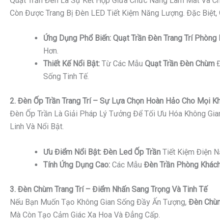
Quạt Trần Đèn Là Sự Kết Hợp Giữa Chức Năng Làm Mát Và Ch
Còn Được Trang Bị Đèn LED Tiết Kiệm Năng Lượng. Đặc Biệt,
Ứng Dụng Phổ Biến:
Quạt Trần Đèn Trang Trí Phòng
Hơn.
Thiết Kế Nổi Bật:
Từ Các Mẫu
Quạt Trần Đèn Chùm
Đ
Sống Tinh Tế.
2. Đèn Ốp Trần Trang Trí – Sự Lựa Chọn Hoàn Hảo Cho Mọi K
Đèn Ốp Trần Là Giải Pháp Lý Tưởng Để Tối Ưu Hóa Không Gi
Linh Và Nổi Bật.
Ưu Điểm Nổi Bật:
Đèn Led Ốp Trần
Tiết Kiệm Điện 
Tính Ứng Dụng Cao:
Các Mẫu
Đèn Trần Phòng Khách
3. Đèn Chùm Trang Trí – Điểm Nhấn Sang Trọng Và Tinh Tế
Nếu Bạn Muốn Tạo Không Gian Sống Đầy Ấn Tượng,
Đèn Chùm
Mà Còn Tạo Cảm Giác Xa Hoa Và Đẳng Cấp.