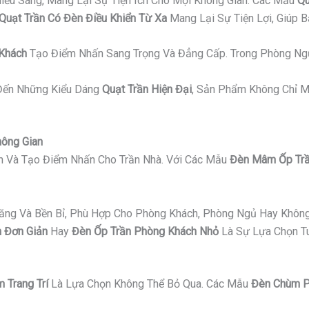
iếu Sáng, Mang Lại Sự Tiện Ích Cho Mọi Không Gian. Các Mẫu
Qu
Quạt Trần Có Đèn Điều Khiển Từ Xa
Mang Lại Sự Tiện Lợi, Giúp 
 Khách
Tạo Điểm Nhấn Sang Trọng Và Đẳng Cấp. Trong Phòng Ng
ến Những Kiểu Dáng
Quạt Trần Hiện Đại
, Sản Phẩm Không Chỉ M
hông Gian
an Và Tạo Điểm Nhấn Cho Trần Nhà. Với Các Mẫu
Đèn Mâm Ốp Trầ
Năng Và Bền Bỉ, Phù Hợp Cho Phòng Khách, Phòng Ngủ Hay Không
 Đơn Giản
Hay
Đèn Ốp Trần Phòng Khách Nhỏ
Là Sự Lựa Chọn Tu
 Trang Trí
Là Lựa Chọn Không Thể Bỏ Qua. Các Mẫu
Đèn Chùm P