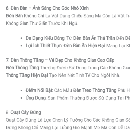
6. Đèn Bàn – Ánh Sáng Cho Góc Nhỏ Xinh
Đèn Bàn
Không Chỉ Là Vật Dụng Chiếu Sáng Mà Còn Là Vật Tr
Không Gian Thư Giãn Trước Khi Ngủ.
Đa Dạng Kiểu Dáng:
Từ
Đèn Bàn Ăn Thả Trần
Đến
Đè
Lợi Ích Thiết Thực:
Đèn Bàn Ăn Hiện Đại
Mang Lại Kh
7. Đèn Thông Tầng – Vẻ Đẹp Cho Không Gian Cao Cấp
Đèn Thông Tầng
Thường Được Sử Dụng Trong Các Không Gian
Thông Tầng Hiện Đại
Tạo Nên Nét Tinh Tế Cho Ngôi Nhà.
Điểm Nổi Bật:
Các Mẫu
Đèn Treo Thông Tầng
Phù Hợ
Ứng Dụng:
Sản Phẩm Thường Được Sử Dụng Tại Phò
8.
Quạt Cây Đứng
Quạt Cây Đứng Là Lựa Chọn Lý Tưởng Cho Các Không Gian Sốn
Đứng Không Chỉ Mang Lại Luồng Gió Mạnh Mẽ Mà Còn Dễ Dàng