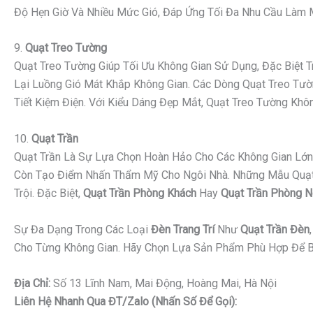
Độ Hẹn Giờ Và Nhiều Mức Gió, Đáp Ứng Tối Đa Nhu Cầu Làm Má
9.
Quạt Treo Tường
Quạt Treo Tường Giúp Tối Ưu Không Gian Sử Dụng, Đặc Biệt
Lại Luồng Gió Mát Khắp Không Gian. Các Dòng Quạt Treo Tườn
Tiết Kiệm Điện. Với Kiểu Dáng Đẹp Mắt, Quạt Treo Tường K
10.
Quạt Trần
Quạt Trần Là Sự Lựa Chọn Hoàn Hảo Cho Các Không Gian Lớn 
Còn Tạo Điểm Nhấn Thẩm Mỹ Cho Ngôi Nhà. Những Mẫu Quạt Tr
Trội. Đặc Biệt,
Quạt Trần Phòng Khách
Hay
Quạt Trần Phòng 
Sự Đa Dạng Trong Các Loại
Đèn Trang Trí
Như
Quạt Trần Đèn
Cho Từng Không Gian. Hãy Chọn Lựa Sản Phẩm Phù Hợp Để B
Địa Chỉ:
Số 13 Lĩnh Nam, Mai Động, Hoàng Mai, Hà Nội
Liên Hệ Nhanh Qua ĐT/Zalo (nhấn Số Để Gọi):