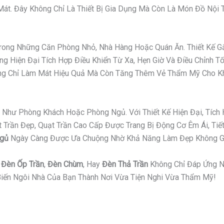
t. Đây Không Chỉ Là Thiết Bị Gia Dụng Mà Còn Là Món Đồ Nội Th
 Trong Những Căn Phòng Nhỏ, Nhà Hàng Hoặc Quán Ăn. Thiết Kế
g Hiện Đại Tích Hợp Điều Khiển Từ Xa, Hẹn Giờ Và Điều Chỉnh T
hông Chỉ Làm Mát Hiệu Quả Mà Còn Tăng Thêm Vẻ Thẩm Mỹ Cho K
Như Phòng Khách Hoặc Phòng Ngủ. Với Thiết Kế Hiện Đại, Tích 
ần Đẹp, Quạt Trần Cao Cấp Được Trang Bị Động Cơ Êm Ái, Tiết 
Ngủ
Ngày Càng Được Ưa Chuộng Nhờ Khả Năng Làm Đẹp Không Gi
,
Đèn Ốp Trần
,
Đèn Chùm
, Hay
Đèn Thả Trần
Không Chỉ Đáp Ứng N
iến Ngôi Nhà Của Bạn Thành Nơi Vừa Tiện Nghi Vừa Thẩm Mỹ!