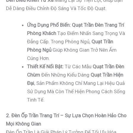
Đèn Điều Khiển Từ Xa
Mang Lại Sự Tiện Lợi, Giúp Bạn
Dễ Dàng Điều Chỉnh Độ Sáng Và Tốc Độ Quạt.
Ứng Dụng Phổ Biến:
Quạt Trần Đèn Trang Trí
Phòng Khách
Tạo Điểm Nhấn Sang Trọng Và
Đẳng Cấp. Trong Phòng Ngủ,
Quạt Trần
Phòng Ngủ
Giúp Không Gian Trở Nên Ấm
Cúng Hơn.
Thiết Kế Nổi Bật:
Từ Các Mẫu
Quạt Trần Đèn
Chùm
Đến Những Kiểu Dáng
Quạt Trần Hiện
Đại
, Sản Phẩm Không Chỉ Mang Lại Hiệu Quả
Sử Dụng Mà Còn Thể Hiện Phong Cách Sống
Tinh Tế.
2. Đèn Ốp Trần Trang Trí – Sự Lựa Chọn Hoàn Hảo Cho
Mọi Không Gian
Đèn Ốp Trần Là Giải Pháp Lý Tưởng Để Tối Ưu Hóa