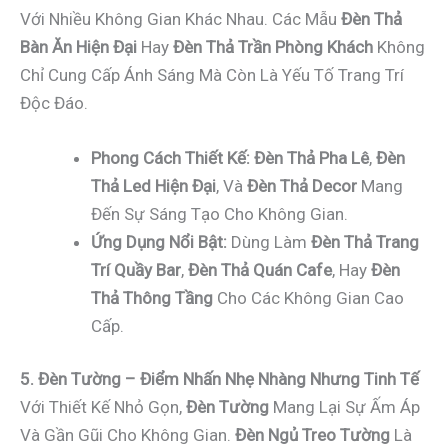
Với Nhiều Không Gian Khác Nhau. Các Mẫu
Đèn Thả
Bàn Ăn Hiện Đại
Hay
Đèn Thả Trần Phòng Khách
Không
Chỉ Cung Cấp Ánh Sáng Mà Còn Là Yếu Tố Trang Trí
Độc Đáo.
Phong Cách Thiết Kế:
Đèn Thả Pha Lê
,
Đèn
Thả Led Hiện Đại
, Và
Đèn Thả Decor
Mang
Đến Sự Sáng Tạo Cho Không Gian.
Ứng Dụng Nổi Bật:
Dùng Làm
Đèn Thả Trang
Trí Quầy Bar
,
Đèn Thả Quán Cafe
, Hay
Đèn
Thả Thông Tầng
Cho Các Không Gian Cao
Cấp.
5. Đèn Tường – Điểm Nhấn Nhẹ Nhàng Nhưng Tinh Tế
Với Thiết Kế Nhỏ Gọn,
Đèn Tường
Mang Lại Sự Ấm Áp
Và Gần Gũi Cho Không Gian.
Đèn Ngủ Treo Tường
Là