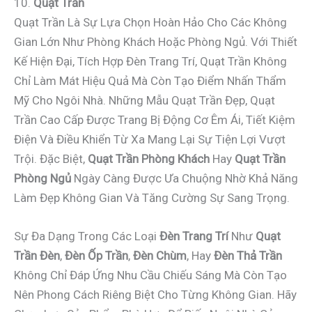
10.
Quạt Trần
Quạt Trần Là Sự Lựa Chọn Hoàn Hảo Cho Các Không
Gian Lớn Như Phòng Khách Hoặc Phòng Ngủ. Với Thiết
Kế Hiện Đại, Tích Hợp Đèn Trang Trí, Quạt Trần Không
Chỉ Làm Mát Hiệu Quả Mà Còn Tạo Điểm Nhấn Thẩm
Mỹ Cho Ngôi Nhà. Những Mẫu Quạt Trần Đẹp, Quạt
Trần Cao Cấp Được Trang Bị Động Cơ Êm Ái, Tiết Kiệm
Điện Và Điều Khiển Từ Xa Mang Lại Sự Tiện Lợi Vượt
Trội. Đặc Biệt,
Quạt Trần Phòng Khách
Hay
Quạt Trần
Phòng Ngủ
Ngày Càng Được Ưa Chuộng Nhờ Khả Năng
Làm Đẹp Không Gian Và Tăng Cường Sự Sang Trọng.
Sự Đa Dạng Trong Các Loại
Đèn Trang Trí
Như
Quạt
Trần Đèn
,
Đèn Ốp Trần
,
Đèn Chùm
, Hay
Đèn Thả Trần
Không Chỉ Đáp Ứng Nhu Cầu Chiếu Sáng Mà Còn Tạo
Nên Phong Cách Riêng Biệt Cho Từng Không Gian. Hãy