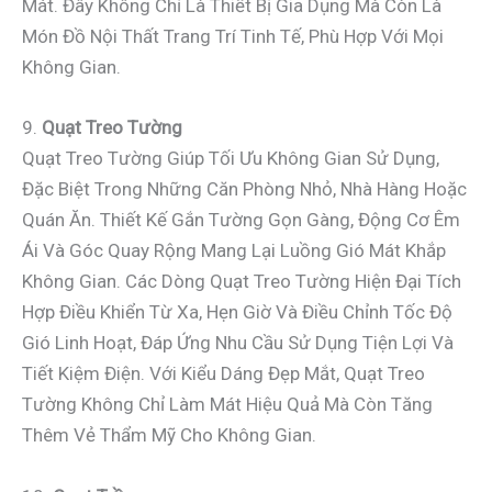
Mát. Đây Không Chỉ Là Thiết Bị Gia Dụng Mà Còn Là
Món Đồ Nội Thất Trang Trí Tinh Tế, Phù Hợp Với Mọi
Không Gian.
9.
Quạt Treo Tường
Quạt Treo Tường Giúp Tối Ưu Không Gian Sử Dụng,
Đặc Biệt Trong Những Căn Phòng Nhỏ, Nhà Hàng Hoặc
Quán Ăn. Thiết Kế Gắn Tường Gọn Gàng, Động Cơ Êm
Ái Và Góc Quay Rộng Mang Lại Luồng Gió Mát Khắp
Không Gian. Các Dòng Quạt Treo Tường Hiện Đại Tích
Hợp Điều Khiển Từ Xa, Hẹn Giờ Và Điều Chỉnh Tốc Độ
Gió Linh Hoạt, Đáp Ứng Nhu Cầu Sử Dụng Tiện Lợi Và
Tiết Kiệm Điện. Với Kiểu Dáng Đẹp Mắt, Quạt Treo
Tường Không Chỉ Làm Mát Hiệu Quả Mà Còn Tăng
Thêm Vẻ Thẩm Mỹ Cho Không Gian.