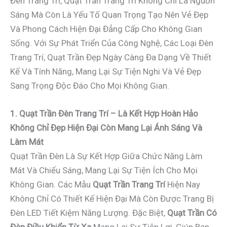
Đèn Trang Trí, Quạt Trần Trang Trí Không Chỉ Là Nguồn
Sáng Mà Còn Là Yếu Tố Quan Trọng Tạo Nên Vẻ Đẹp
Và Phong Cách Hiện Đại Đẳng Cấp Cho Không Gian
Sống. Với Sự Phát Triển Của Công Nghệ, Các Loại Đèn
Trang Trí, Quạt Trần Đẹp Ngày Càng Đa Dạng Về Thiết
Kế Và Tính Năng, Mang Lại Sự Tiện Nghi Và Vẻ Đẹp
Sang Trọng Độc Đáo Cho Mọi Không Gian.
1. Quạt Trần Đèn Trang Trí – Là Kết Hợp Hoàn Hảo
Không Chỉ Đẹp Hiện Đại Còn Mang Lại Ánh Sáng Và
Làm Mát
Quạt Trần Đèn Là Sự Kết Hợp Giữa Chức Năng Làm
Mát Và Chiếu Sáng, Mang Lại Sự Tiện Ích Cho Mọi
Không Gian. Các Mẫu
Quạt Trần Trang Trí
Hiện Nay
Không Chỉ Có Thiết Kế Hiện Đại Mà Còn Được Trang Bị
Đèn LED Tiết Kiệm Năng Lượng. Đặc Biệt,
Quạt Trần Có