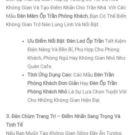
Không Gian Và Tạo Điểm Nhấn Cho Trần Nhà. Với Các
Mẫu
Đèn Mâm Ốp Trần Phòng Khách
, Bạn Có Thể Biến
Không Gian Trở Nên Lung Linh Và Nổi Bật.
Ưu Điểm Nổi Bật:
Đèn Led Ốp Trần
Tiết Kiệm
Điện Năng Và Bền Bỉ, Phù Hợp Cho Phòng
Khách, Phòng Ngủ Hay Không Gian Nhỏ Như
Quán Cafe.
Tính Ứng Dụng Cao:
Các Mẫu
Đèn Trần
Phòng Khách Đơn Giản
Hay
Đèn Ốp Trần
Phòng Khách Nhỏ
Là Sự Lựa Chọn Tuyệt Vời
Cho Những Không Gian Hiện Đại.
3. Đèn Chùm Trang Trí – Điểm Nhấn Sang Trọng Và
Tinh Tế
Nếu Bạn Muốn Tạo Không Gian Sống Đầy Ấn Tượng,