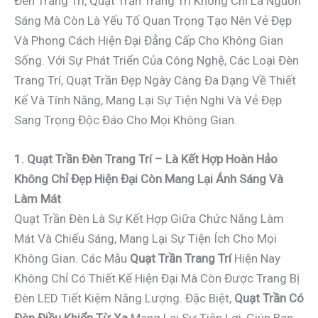
Đèn Trang Trí, Quạt Trần Trang Trí Không Chỉ Là Nguồn
Sáng Mà Còn Là Yếu Tố Quan Trọng Tạo Nên Vẻ Đẹp
Và Phong Cách Hiện Đại Đẳng Cấp Cho Không Gian
Sống. Với Sự Phát Triển Của Công Nghệ, Các Loại Đèn
Trang Trí, Quạt Trần Đẹp Ngày Càng Đa Dạng Về Thiết
Kế Và Tính Năng, Mang Lại Sự Tiện Nghi Và Vẻ Đẹp
Sang Trọng Độc Đáo Cho Mọi Không Gian.
1. Quạt Trần Đèn Trang Trí – Là Kết Hợp Hoàn Hảo
Không Chỉ Đẹp Hiện Đại Còn Mang Lại Ánh Sáng Và
Làm Mát
Quạt Trần Đèn Là Sự Kết Hợp Giữa Chức Năng Làm
Mát Và Chiếu Sáng, Mang Lại Sự Tiện Ích Cho Mọi
Không Gian. Các Mẫu
Quạt Trần Trang Trí
Hiện Nay
Không Chỉ Có Thiết Kế Hiện Đại Mà Còn Được Trang Bị
Đèn LED Tiết Kiệm Năng Lượng. Đặc Biệt,
Quạt Trần Có