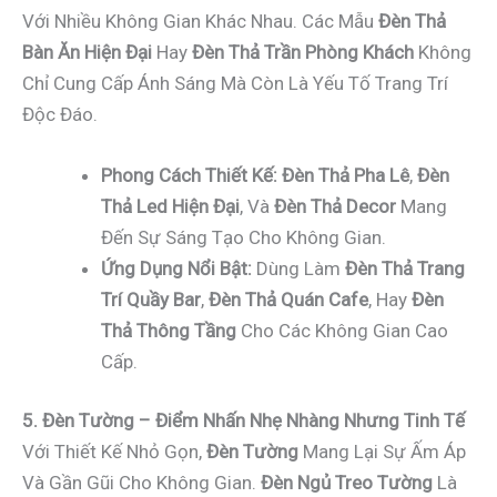
Với Nhiều Không Gian Khác Nhau. Các Mẫu
Đèn Thả
Bàn Ăn Hiện Đại
Hay
Đèn Thả Trần Phòng Khách
Không
Chỉ Cung Cấp Ánh Sáng Mà Còn Là Yếu Tố Trang Trí
Độc Đáo.
Phong Cách Thiết Kế:
Đèn Thả Pha Lê
,
Đèn
Thả Led Hiện Đại
, Và
Đèn Thả Decor
Mang
Đến Sự Sáng Tạo Cho Không Gian.
Ứng Dụng Nổi Bật:
Dùng Làm
Đèn Thả Trang
Trí Quầy Bar
,
Đèn Thả Quán Cafe
, Hay
Đèn
Thả Thông Tầng
Cho Các Không Gian Cao
Cấp.
5. Đèn Tường – Điểm Nhấn Nhẹ Nhàng Nhưng Tinh Tế
Với Thiết Kế Nhỏ Gọn,
Đèn Tường
Mang Lại Sự Ấm Áp
Và Gần Gũi Cho Không Gian.
Đèn Ngủ Treo Tường
Là