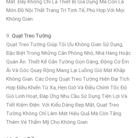
Mát. Đây Không Chỉ Là Thiết Bị Gia Dụng Mà Còn Là
Món Đồ Nội Thất Trang Trí Tinh Tế, Phù Hợp Với Mọi
Không Gian.
9.
Quạt Treo Tường
Quạt Treo Tường Giúp Tối Ưu Không Gian Sử Dụng,
Đặc Biệt Trong Những Căn Phòng Nhỏ, Nhà Hàng Hoặc
Quán Ăn. Thiết Kế Gắn Tường Gọn Gàng, Động Cơ Êm
Ái Và Góc Quay Rộng Mang Lại Luồng Gió Mát Khắp
Không Gian. Các Dòng Quạt Treo Tường Hiện Đại Tích
Hợp Điều Khiển Từ Xa, Hẹn Giờ Và Điều Chỉnh Tốc Độ
Gió Linh Hoạt, Đáp Ứng Nhu Cầu Sử Dụng Tiện Lợi Và
Tiết Kiệm Điện. Với Kiểu Dáng Đẹp Mắt, Quạt Treo
Tường Không Chỉ Làm Mát Hiệu Quả Mà Còn Tăng
Thêm Vẻ Thẩm Mỹ Cho Không Gian.