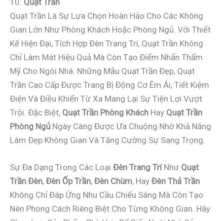
10.
Quạt Trần
Quạt Trần Là Sự Lựa Chọn Hoàn Hảo Cho Các Không
Gian Lớn Như Phòng Khách Hoặc Phòng Ngủ. Với Thiết
Kế Hiện Đại, Tích Hợp Đèn Trang Trí, Quạt Trần Không
Chỉ Làm Mát Hiệu Quả Mà Còn Tạo Điểm Nhấn Thẩm
Mỹ Cho Ngôi Nhà. Những Mẫu Quạt Trần Đẹp, Quạt
Trần Cao Cấp Được Trang Bị Động Cơ Êm Ái, Tiết Kiệm
Điện Và Điều Khiển Từ Xa Mang Lại Sự Tiện Lợi Vượt
Trội. Đặc Biệt,
Quạt Trần Phòng Khách
Hay
Quạt Trần
Phòng Ngủ
Ngày Càng Được Ưa Chuộng Nhờ Khả Năng
Làm Đẹp Không Gian Và Tăng Cường Sự Sang Trọng.
Sự Đa Dạng Trong Các Loại
Đèn Trang Trí
Như
Quạt
Trần Đèn
,
Đèn Ốp Trần
,
Đèn Chùm
, Hay
Đèn Thả Trần
Không Chỉ Đáp Ứng Nhu Cầu Chiếu Sáng Mà Còn Tạo
Nên Phong Cách Riêng Biệt Cho Từng Không Gian. Hãy