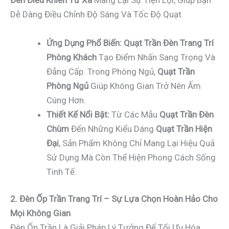
Đèn Điều Khiển Từ Xa
Mang Lại Sự Tiện Lợi, Giúp Bạn
Dễ Dàng Điều Chỉnh Độ Sáng Và Tốc Độ Quạt.
Ứng Dụng Phổ Biến:
Quạt Trần Đèn Trang Trí
Phòng Khách
Tạo Điểm Nhấn Sang Trọng Và
Đẳng Cấp. Trong Phòng Ngủ,
Quạt Trần
Phòng Ngủ
Giúp Không Gian Trở Nên Ấm
Cúng Hơn.
Thiết Kế Nổi Bật:
Từ Các Mẫu
Quạt Trần Đèn
Chùm
Đến Những Kiểu Dáng
Quạt Trần Hiện
Đại
, Sản Phẩm Không Chỉ Mang Lại Hiệu Quả
Sử Dụng Mà Còn Thể Hiện Phong Cách Sống
Tinh Tế.
2. Đèn Ốp Trần Trang Trí – Sự Lựa Chọn Hoàn Hảo Cho
Mọi Không Gian
Đèn Ốp Trần Là Giải Pháp Lý Tưởng Để Tối Ưu Hóa