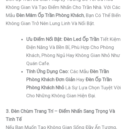
Không Gian Và Tạo Điểm Nhấn Cho Trần Nhà. Với Các
Mẫu
Đèn Mâm Ốp Trần Phòng Khách
, Bạn Có Thể Biến
Không Gian Trở Nên Lung Linh Và Nổi Bật.
Ưu Điểm Nổi Bật:
Đèn Led Ốp Trần
Tiết Kiệm
Điện Năng Và Bền Bỉ, Phù Hợp Cho Phòng
Khách, Phòng Ngủ Hay Không Gian Nhỏ Như
Quán Cafe.
Tính Ứng Dụng Cao:
Các Mẫu
Đèn Trần
Phòng Khách Đơn Giản
Hay
Đèn Ốp Trần
Phòng Khách Nhỏ
Là Sự Lựa Chọn Tuyệt Vời
Cho Những Không Gian Hiện Đại.
3. Đèn Chùm Trang Trí – Điểm Nhấn Sang Trọng Và
Tinh Tế
Nếu Bạn Muốn Tạo Không Gian Sống Đầy Ấn Tượng,