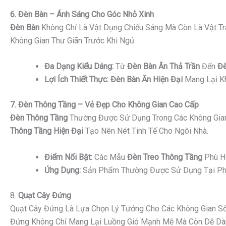
6. Đèn Bàn – Ánh Sáng Cho Góc Nhỏ Xinh
Đèn Bàn
Không Chỉ Là Vật Dụng Chiếu Sáng Mà Còn Là Vật Tr
Không Gian Thư Giãn Trước Khi Ngủ.
Đa Dạng Kiểu Dáng:
Từ
Đèn Bàn Ăn Thả Trần
Đến
Đè
Lợi Ích Thiết Thực:
Đèn Bàn Ăn Hiện Đại
Mang Lại Kh
7. Đèn Thông Tầng – Vẻ Đẹp Cho Không Gian Cao Cấp
Đèn Thông Tầng
Thường Được Sử Dụng Trong Các Không Gian
Thông Tầng Hiện Đại
Tạo Nên Nét Tinh Tế Cho Ngôi Nhà.
Điểm Nổi Bật:
Các Mẫu
Đèn Treo Thông Tầng
Phù Hợ
Ứng Dụng:
Sản Phẩm Thường Được Sử Dụng Tại Phò
8.
Quạt Cây Đứng
Quạt Cây Đứng Là Lựa Chọn Lý Tưởng Cho Các Không Gian Sốn
Đứng Không Chỉ Mang Lại Luồng Gió Mạnh Mẽ Mà Còn Dễ Dàng