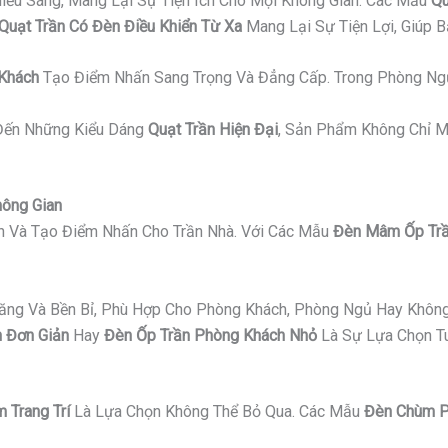
iếu Sáng, Mang Lại Sự Tiện Ích Cho Mọi Không Gian. Các Mẫu
Qu
Quạt Trần Có Đèn Điều Khiển Từ Xa
Mang Lại Sự Tiện Lợi, Giúp 
 Khách
Tạo Điểm Nhấn Sang Trọng Và Đẳng Cấp. Trong Phòng Ng
ến Những Kiểu Dáng
Quạt Trần Hiện Đại
, Sản Phẩm Không Chỉ M
hông Gian
an Và Tạo Điểm Nhấn Cho Trần Nhà. Với Các Mẫu
Đèn Mâm Ốp Trầ
Năng Và Bền Bỉ, Phù Hợp Cho Phòng Khách, Phòng Ngủ Hay Không
 Đơn Giản
Hay
Đèn Ốp Trần Phòng Khách Nhỏ
Là Sự Lựa Chọn Tu
 Trang Trí
Là Lựa Chọn Không Thể Bỏ Qua. Các Mẫu
Đèn Chùm P