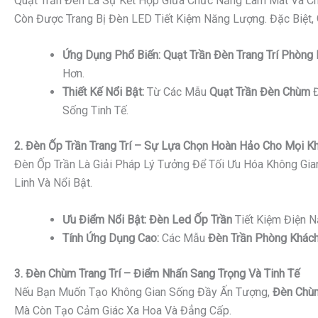
Quạt Trần Đèn Là Sự Kết Hợp Giữa Chức Năng Làm Mát Và Ch
Còn Được Trang Bị Đèn LED Tiết Kiệm Năng Lượng. Đặc Biệt,
Ứng Dụng Phổ Biến:
Quạt Trần Đèn Trang Trí Phòng
Hơn.
Thiết Kế Nổi Bật:
Từ Các Mẫu
Quạt Trần Đèn Chùm
Đ
Sống Tinh Tế.
2. Đèn Ốp Trần Trang Trí – Sự Lựa Chọn Hoàn Hảo Cho Mọi K
Đèn Ốp Trần Là Giải Pháp Lý Tưởng Để Tối Ưu Hóa Không Gi
Linh Và Nổi Bật.
Ưu Điểm Nổi Bật:
Đèn Led Ốp Trần
Tiết Kiệm Điện 
Tính Ứng Dụng Cao:
Các Mẫu
Đèn Trần Phòng Khách
3. Đèn Chùm Trang Trí – Điểm Nhấn Sang Trọng Và Tinh Tế
Nếu Bạn Muốn Tạo Không Gian Sống Đầy Ấn Tượng,
Đèn Chùm
Mà Còn Tạo Cảm Giác Xa Hoa Và Đẳng Cấp.