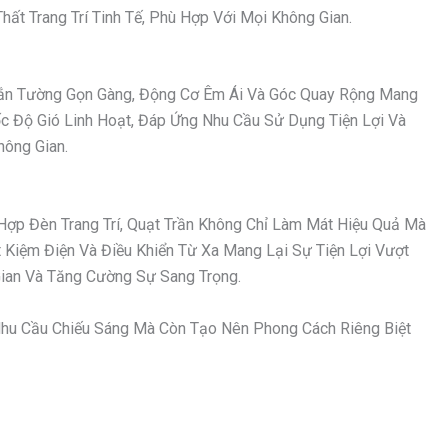
ất Trang Trí Tinh Tế, Phù Hợp Với Mọi Không Gian.
 Gắn Tường Gọn Gàng, Động Cơ Êm Ái Và Góc Quay Rộng Mang
ốc Độ Gió Linh Hoạt, Đáp Ứng Nhu Cầu Sử Dụng Tiện Lợi Và
hông Gian.
Hợp Đèn Trang Trí, Quạt Trần Không Chỉ Làm Mát Hiệu Quả Mà
Kiệm Điện Và Điều Khiển Từ Xa Mang Lại Sự Tiện Lợi Vượt
an Và Tăng Cường Sự Sang Trọng.
hu Cầu Chiếu Sáng Mà Còn Tạo Nên Phong Cách Riêng Biệt