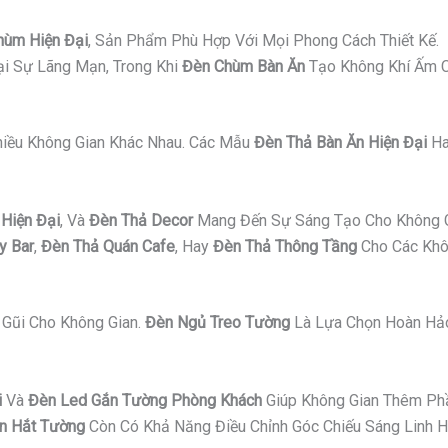
hùm Hiện Đại
, Sản Phẩm Phù Hợp Với Mọi Phong Cách Thiết Kế.
i Sự Lãng Mạn, Trong Khi
Đèn Chùm Bàn Ăn
Tạo Không Khí Ấm C
Nhiều Không Gian Khác Nhau. Các Mẫu
Đèn Thả Bàn Ăn Hiện Đại
H
Hiện Đại
, Và
Đèn Thả Decor
Mang Đến Sự Sáng Tạo Cho Không G
y Bar
,
Đèn Thả Quán Cafe
, Hay
Đèn Thả Thông Tầng
Cho Các Khô
Gũi Cho Không Gian.
Đèn Ngủ Treo Tường
Là Lựa Chọn Hoàn Hảo
i
Và
Đèn Led Gắn Tường Phòng Khách
Giúp Không Gian Thêm Ph
n Hắt Tường
Còn Có Khả Năng Điều Chỉnh Góc Chiếu Sáng Linh H