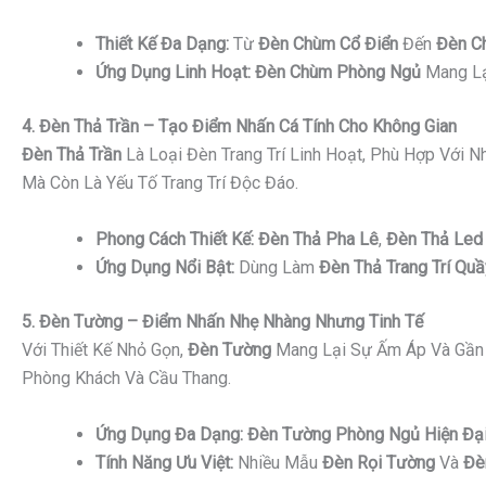
Thiết Kế Đa Dạng:
Từ
Đèn Chùm Cổ Điển
Đến
Đèn C
Ứng Dụng Linh Hoạt:
Đèn Chùm Phòng Ngủ
Mang Lạ
4. Đèn Thả Trần – Tạo Điểm Nhấn Cá Tính Cho Không Gian
Đèn Thả Trần
Là Loại Đèn Trang Trí Linh Hoạt, Phù Hợp Với 
Mà Còn Là Yếu Tố Trang Trí Độc Đáo.
Phong Cách Thiết Kế:
Đèn Thả Pha Lê
,
Đèn Thả Led 
Ứng Dụng Nổi Bật:
Dùng Làm
Đèn Thả Trang Trí Quầ
5. Đèn Tường – Điểm Nhấn Nhẹ Nhàng Nhưng Tinh Tế
Với Thiết Kế Nhỏ Gọn,
Đèn Tường
Mang Lại Sự Ấm Áp Và Gần 
Phòng Khách Và Cầu Thang.
Ứng Dụng Đa Dạng:
Đèn Tường Phòng Ngủ Hiện Đạ
Tính Năng Ưu Việt:
Nhiều Mẫu
Đèn Rọi Tường
Và
Đè