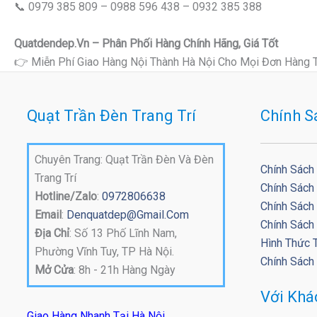
📞 0979 385 809 – 0988 596 438 – 0932 385 388
Quatdendep.vn – Phân Phối Hàng Chính Hãng, Giá Tốt
👉 Miễn Phí Giao Hàng Nội Thành Hà Nội Cho Mọi Đơn Hàng 
Quạt Trần Đèn Trang Trí
Chính S
Chuyên Trang: Quạt Trần Đèn Và Đèn
Chính Sách
Trang Trí
Chính Sách
Hotline/Zalo
:
0972806638
Chính Sách 
Email
:
Denquatdep@gmail.com
Chính Sách
Địa Chỉ
: Số 13 Phố Lĩnh Nam,
Hình Thức 
Phường Vĩnh Tuy, TP Hà Nội.
Chính Sách
Mở Cửa
: 8h - 21h Hàng Ngày
Với Kh
Giao Hàng Nhanh Tại Hà Nội