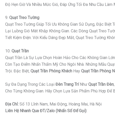
Độ Hẹn Giờ Và Nhiều Mức Gió, Đáp Ứng Tối Đa Nhu Cầu Làm Má
9.
Quạt Treo Tường
Quạt Treo Tường Giúp Tối Ưu Không Gian Sử Dụng, Đặc Biệt
Lại Luồng Gió Mát Khắp Không Gian. Các Dòng Quạt Treo Tườn
Tiết Kiệm Điện. Với Kiểu Dáng Đẹp Mắt, Quạt Treo Tường K
10.
Quạt Trần
Quạt Trần Là Sự Lựa Chọn Hoàn Hảo Cho Các Không Gian Lớn 
Còn Tạo Điểm Nhấn Thẩm Mỹ Cho Ngôi Nhà. Những Mẫu Quạt Tr
Trội. Đặc Biệt,
Quạt Trần Phòng Khách
Hay
Quạt Trần Phòng 
Sự Đa Dạng Trong Các Loại
Đèn Trang Trí
Như
Quạt Trần Đèn
Cho Từng Không Gian. Hãy Chọn Lựa Sản Phẩm Phù Hợp Để B
Địa Chỉ:
Số 13 Lĩnh Nam, Mai Động, Hoàng Mai, Hà Nội
Liên Hệ Nhanh Qua ĐT/Zalo (nhấn Số Để Gọi):