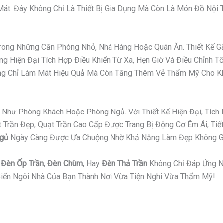
t. Đây Không Chỉ Là Thiết Bị Gia Dụng Mà Còn Là Món Đồ Nội Th
 Trong Những Căn Phòng Nhỏ, Nhà Hàng Hoặc Quán Ăn. Thiết Kế
g Hiện Đại Tích Hợp Điều Khiển Từ Xa, Hẹn Giờ Và Điều Chỉnh T
hông Chỉ Làm Mát Hiệu Quả Mà Còn Tăng Thêm Vẻ Thẩm Mỹ Cho K
Như Phòng Khách Hoặc Phòng Ngủ. Với Thiết Kế Hiện Đại, Tích 
ần Đẹp, Quạt Trần Cao Cấp Được Trang Bị Động Cơ Êm Ái, Tiết 
Ngủ
Ngày Càng Được Ưa Chuộng Nhờ Khả Năng Làm Đẹp Không Gi
,
Đèn Ốp Trần
,
Đèn Chùm
, Hay
Đèn Thả Trần
Không Chỉ Đáp Ứng N
iến Ngôi Nhà Của Bạn Thành Nơi Vừa Tiện Nghi Vừa Thẩm Mỹ!