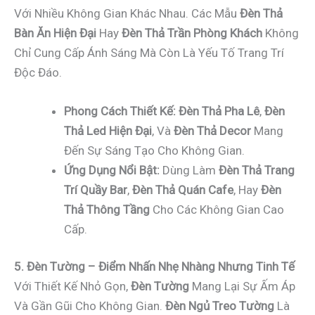
Với Nhiều Không Gian Khác Nhau. Các Mẫu
Đèn Thả
Bàn Ăn Hiện Đại
Hay
Đèn Thả Trần Phòng Khách
Không
Chỉ Cung Cấp Ánh Sáng Mà Còn Là Yếu Tố Trang Trí
Độc Đáo.
Phong Cách Thiết Kế:
Đèn Thả Pha Lê
,
Đèn
Thả Led Hiện Đại
, Và
Đèn Thả Decor
Mang
Đến Sự Sáng Tạo Cho Không Gian.
Ứng Dụng Nổi Bật:
Dùng Làm
Đèn Thả Trang
Trí Quầy Bar
,
Đèn Thả Quán Cafe
, Hay
Đèn
Thả Thông Tầng
Cho Các Không Gian Cao
Cấp.
5. Đèn Tường – Điểm Nhấn Nhẹ Nhàng Nhưng Tinh Tế
Với Thiết Kế Nhỏ Gọn,
Đèn Tường
Mang Lại Sự Ấm Áp
Và Gần Gũi Cho Không Gian.
Đèn Ngủ Treo Tường
Là