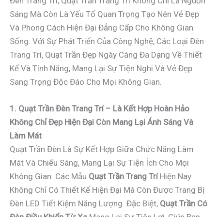
Đèn Trang Trí, Quạt Trần Trang Trí Không Chỉ Là Nguồn
Sáng Mà Còn Là Yếu Tố Quan Trọng Tạo Nên Vẻ Đẹp
Và Phong Cách Hiện Đại Đẳng Cấp Cho Không Gian
Sống. Với Sự Phát Triển Của Công Nghệ, Các Loại Đèn
Trang Trí, Quạt Trần Đẹp Ngày Càng Đa Dạng Về Thiết
Kế Và Tính Năng, Mang Lại Sự Tiện Nghi Và Vẻ Đẹp
Sang Trọng Độc Đáo Cho Mọi Không Gian.
1. Quạt Trần Đèn Trang Trí – Là Kết Hợp Hoàn Hảo
Không Chỉ Đẹp Hiện Đại Còn Mang Lại Ánh Sáng Và
Làm Mát
Quạt Trần Đèn Là Sự Kết Hợp Giữa Chức Năng Làm
Mát Và Chiếu Sáng, Mang Lại Sự Tiện Ích Cho Mọi
Không Gian. Các Mẫu
Quạt Trần Trang Trí
Hiện Nay
Không Chỉ Có Thiết Kế Hiện Đại Mà Còn Được Trang Bị
Đèn LED Tiết Kiệm Năng Lượng. Đặc Biệt,
Quạt Trần Có