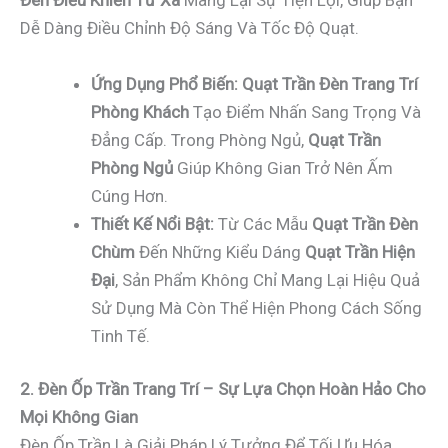
Đèn Điều Khiển Từ Xa
Mang Lại Sự Tiện Lợi, Giúp Bạn
Dễ Dàng Điều Chỉnh Độ Sáng Và Tốc Độ Quạt.
Ứng Dụng Phổ Biến:
Quạt Trần Đèn Trang Trí
Phòng Khách
Tạo Điểm Nhấn Sang Trọng Và
Đẳng Cấp. Trong Phòng Ngủ,
Quạt Trần
Phòng Ngủ
Giúp Không Gian Trở Nên Ấm
Cúng Hơn.
Thiết Kế Nổi Bật:
Từ Các Mẫu
Quạt Trần Đèn
Chùm
Đến Những Kiểu Dáng
Quạt Trần Hiện
Đại
, Sản Phẩm Không Chỉ Mang Lại Hiệu Quả
Sử Dụng Mà Còn Thể Hiện Phong Cách Sống
Tinh Tế.
2. Đèn Ốp Trần Trang Trí – Sự Lựa Chọn Hoàn Hảo Cho
Mọi Không Gian
Đèn Ốp Trần Là Giải Pháp Lý Tưởng Để Tối Ưu Hóa