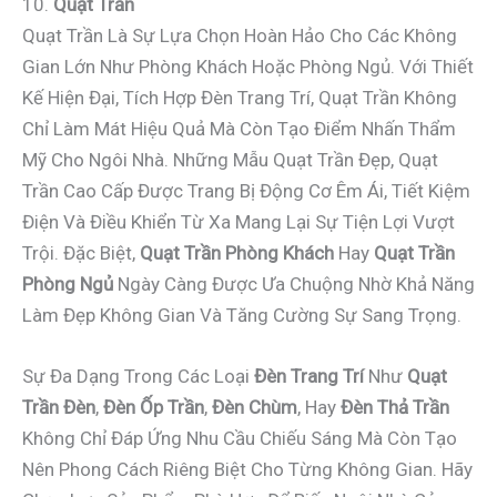
10.
Quạt Trần
Quạt Trần Là Sự Lựa Chọn Hoàn Hảo Cho Các Không
Gian Lớn Như Phòng Khách Hoặc Phòng Ngủ. Với Thiết
Kế Hiện Đại, Tích Hợp Đèn Trang Trí, Quạt Trần Không
Chỉ Làm Mát Hiệu Quả Mà Còn Tạo Điểm Nhấn Thẩm
Mỹ Cho Ngôi Nhà. Những Mẫu Quạt Trần Đẹp, Quạt
Trần Cao Cấp Được Trang Bị Động Cơ Êm Ái, Tiết Kiệm
Điện Và Điều Khiển Từ Xa Mang Lại Sự Tiện Lợi Vượt
Trội. Đặc Biệt,
Quạt Trần Phòng Khách
Hay
Quạt Trần
Phòng Ngủ
Ngày Càng Được Ưa Chuộng Nhờ Khả Năng
Làm Đẹp Không Gian Và Tăng Cường Sự Sang Trọng.
Sự Đa Dạng Trong Các Loại
Đèn Trang Trí
Như
Quạt
Trần Đèn
,
Đèn Ốp Trần
,
Đèn Chùm
, Hay
Đèn Thả Trần
Không Chỉ Đáp Ứng Nhu Cầu Chiếu Sáng Mà Còn Tạo
Nên Phong Cách Riêng Biệt Cho Từng Không Gian. Hãy