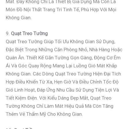
Mát. Đây Không Chỉ Là Thiết Bị Gia Dụng Mà Còn Là
Món Đồ Nội Thất Trang Trí Tinh Tế, Phù Hợp Với Mọi
Không Gian.
9.
Quạt Treo Tường
Quạt Treo Tường Giúp Tối Ưu Không Gian Sử Dụng,
Đặc Biệt Trong Những Căn Phòng Nhỏ, Nhà Hàng Hoặc
Quán Ăn. Thiết Kế Gắn Tường Gọn Gàng, Động Cơ Êm
Ái Và Góc Quay Rộng Mang Lại Luồng Gió Mát Khắp
Không Gian. Các Dòng Quạt Treo Tường Hiện Đại Tích
Hợp Điều Khiển Từ Xa, Hẹn Giờ Và Điều Chỉnh Tốc Độ
Gió Linh Hoạt, Đáp Ứng Nhu Cầu Sử Dụng Tiện Lợi Và
Tiết Kiệm Điện. Với Kiểu Dáng Đẹp Mắt, Quạt Treo
Tường Không Chỉ Làm Mát Hiệu Quả Mà Còn Tăng
Thêm Vẻ Thẩm Mỹ Cho Không Gian.