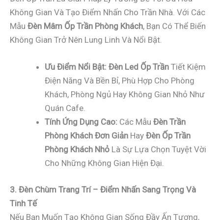
Không Gian Và Tạo Điểm Nhấn Cho Trần Nhà. Với Các
Mẫu
Đèn Mâm Ốp Trần Phòng Khách
, Bạn Có Thể Biến
Không Gian Trở Nên Lung Linh Và Nổi Bật.
Ưu Điểm Nổi Bật:
Đèn Led Ốp Trần
Tiết Kiệm
Điện Năng Và Bền Bỉ, Phù Hợp Cho Phòng
Khách, Phòng Ngủ Hay Không Gian Nhỏ Như
Quán Cafe.
Tính Ứng Dụng Cao:
Các Mẫu
Đèn Trần
Phòng Khách Đơn Giản
Hay
Đèn Ốp Trần
Phòng Khách Nhỏ
Là Sự Lựa Chọn Tuyệt Vời
Cho Những Không Gian Hiện Đại.
3. Đèn Chùm Trang Trí – Điểm Nhấn Sang Trọng Và
Tinh Tế
Nếu Bạn Muốn Tạo Không Gian Sống Đầy Ấn Tượng,