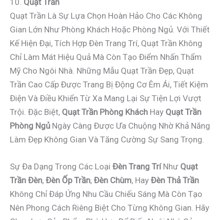
10.
Quạt Trần
Quạt Trần Là Sự Lựa Chọn Hoàn Hảo Cho Các Không
Gian Lớn Như Phòng Khách Hoặc Phòng Ngủ. Với Thiết
Kế Hiện Đại, Tích Hợp Đèn Trang Trí, Quạt Trần Không
Chỉ Làm Mát Hiệu Quả Mà Còn Tạo Điểm Nhấn Thẩm
Mỹ Cho Ngôi Nhà. Những Mẫu Quạt Trần Đẹp, Quạt
Trần Cao Cấp Được Trang Bị Động Cơ Êm Ái, Tiết Kiệm
Điện Và Điều Khiển Từ Xa Mang Lại Sự Tiện Lợi Vượt
Trội. Đặc Biệt,
Quạt Trần Phòng Khách
Hay
Quạt Trần
Phòng Ngủ
Ngày Càng Được Ưa Chuộng Nhờ Khả Năng
Làm Đẹp Không Gian Và Tăng Cường Sự Sang Trọng.
Sự Đa Dạng Trong Các Loại
Đèn Trang Trí
Như
Quạt
Trần Đèn
,
Đèn Ốp Trần
,
Đèn Chùm
, Hay
Đèn Thả Trần
Không Chỉ Đáp Ứng Nhu Cầu Chiếu Sáng Mà Còn Tạo
Nên Phong Cách Riêng Biệt Cho Từng Không Gian. Hãy