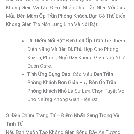
Không Gian Và Tạo Điểm Nhấn Cho Trần Nhà. Với Các
Mẫu
Đèn Mâm Ốp Trần Phòng Khách
, Bạn Có Thể Biến
Không Gian Trở Nên Lung Linh Và Nổi Bật.
Ưu Điểm Nổi Bật:
Đèn Led Ốp Trần
Tiết Kiệm
Điện Năng Và Bền Bỉ, Phù Hợp Cho Phòng
Khách, Phòng Ngủ Hay Không Gian Nhỏ Như
Quán Cafe.
Tính Ứng Dụng Cao:
Các Mẫu
Đèn Trần
Phòng Khách Đơn Giản
Hay
Đèn Ốp Trần
Phòng Khách Nhỏ
Là Sự Lựa Chọn Tuyệt Vời
Cho Những Không Gian Hiện Đại.
3. Đèn Chùm Trang Trí – Điểm Nhấn Sang Trọng Và
Tinh Tế
Nếu Bạn Muốn Tạo Không Gian Sống Đầy Ấn Tượng,