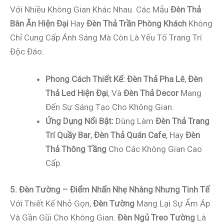
Với Nhiều Không Gian Khác Nhau. Các Mẫu
Đèn Thả
Bàn Ăn Hiện Đại
Hay
Đèn Thả Trần Phòng Khách
Không
Chỉ Cung Cấp Ánh Sáng Mà Còn Là Yếu Tố Trang Trí
Độc Đáo.
Phong Cách Thiết Kế:
Đèn Thả Pha Lê
,
Đèn
Thả Led Hiện Đại
, Và
Đèn Thả Decor
Mang
Đến Sự Sáng Tạo Cho Không Gian.
Ứng Dụng Nổi Bật:
Dùng Làm
Đèn Thả Trang
Trí Quầy Bar
,
Đèn Thả Quán Cafe
, Hay
Đèn
Thả Thông Tầng
Cho Các Không Gian Cao
Cấp.
5. Đèn Tường – Điểm Nhấn Nhẹ Nhàng Nhưng Tinh Tế
Với Thiết Kế Nhỏ Gọn,
Đèn Tường
Mang Lại Sự Ấm Áp
Và Gần Gũi Cho Không Gian.
Đèn Ngủ Treo Tường
Là