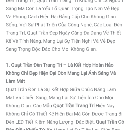
Đèn Trang Trí, Quạt Trần Trang Trí Không Chỉ Là Nguồn
Sáng Mà Còn Là Yếu Tố Quan Trọng Tạo Nên Vẻ Đẹp
Và Phong Cách Hiện Đại Đẳng Cấp Cho Không Gian
Sống. Với Sự Phát Triển Của Công Nghệ, Các Loại Đèn
Trang Trí, Quạt Trần Đẹp Ngày Càng Đa Dạng Về Thiết
Kế Và Tính Năng, Mang Lại Sự Tiện Nghi Và Vẻ Đẹp
Sang Trọng Độc Đáo Cho Mọi Không Gian.
1. Quạt Trần Đèn Trang Trí – Là Kết Hợp Hoàn Hảo
Không Chỉ Đẹp Hiện Đại Còn Mang Lại Ánh Sáng Và
Làm Mát
Quạt Trần Đèn Là Sự Kết Hợp Giữa Chức Năng Làm
Mát Và Chiếu Sáng, Mang Lại Sự Tiện Ích Cho Mọi
Không Gian. Các Mẫu
Quạt Trần Trang Trí
Hiện Nay
Không Chỉ Có Thiết Kế Hiện Đại Mà Còn Được Trang Bị
Đèn LED Tiết Kiệm Năng Lượng. Đặc Biệt,
Quạt Trần Có