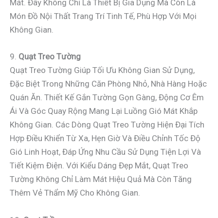
Mát. Đây Không Chỉ Là Thiết Bị Gia Dụng Mà Còn Là
Món Đồ Nội Thất Trang Trí Tinh Tế, Phù Hợp Với Mọi
Không Gian.
9.
Quạt Treo Tường
Quạt Treo Tường Giúp Tối Ưu Không Gian Sử Dụng,
Đặc Biệt Trong Những Căn Phòng Nhỏ, Nhà Hàng Hoặc
Quán Ăn. Thiết Kế Gắn Tường Gọn Gàng, Động Cơ Êm
Ái Và Góc Quay Rộng Mang Lại Luồng Gió Mát Khắp
Không Gian. Các Dòng Quạt Treo Tường Hiện Đại Tích
Hợp Điều Khiển Từ Xa, Hẹn Giờ Và Điều Chỉnh Tốc Độ
Gió Linh Hoạt, Đáp Ứng Nhu Cầu Sử Dụng Tiện Lợi Và
Tiết Kiệm Điện. Với Kiểu Dáng Đẹp Mắt, Quạt Treo
Tường Không Chỉ Làm Mát Hiệu Quả Mà Còn Tăng
Thêm Vẻ Thẩm Mỹ Cho Không Gian.