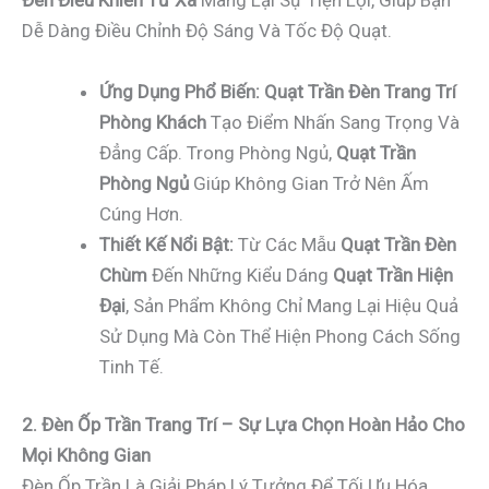
Đèn Điều Khiển Từ Xa
Mang Lại Sự Tiện Lợi, Giúp Bạn
Dễ Dàng Điều Chỉnh Độ Sáng Và Tốc Độ Quạt.
Ứng Dụng Phổ Biến:
Quạt Trần Đèn Trang Trí
Phòng Khách
Tạo Điểm Nhấn Sang Trọng Và
Đẳng Cấp. Trong Phòng Ngủ,
Quạt Trần
Phòng Ngủ
Giúp Không Gian Trở Nên Ấm
Cúng Hơn.
Thiết Kế Nổi Bật:
Từ Các Mẫu
Quạt Trần Đèn
Chùm
Đến Những Kiểu Dáng
Quạt Trần Hiện
Đại
, Sản Phẩm Không Chỉ Mang Lại Hiệu Quả
Sử Dụng Mà Còn Thể Hiện Phong Cách Sống
Tinh Tế.
2. Đèn Ốp Trần Trang Trí – Sự Lựa Chọn Hoàn Hảo Cho
Mọi Không Gian
Đèn Ốp Trần Là Giải Pháp Lý Tưởng Để Tối Ưu Hóa