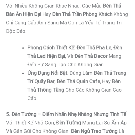
Với Nhiều Không Gian Khác Nhau. Các Mẫu
Đèn Thả
Bàn Ăn Hiện Đại
Hay
Đèn Thả Trần Phòng Khách
Không
Chỉ Cung Cấp Ánh Sáng Mà Còn Là Yếu Tố Trang Trí
Độc Đáo.
Phong Cách Thiết Kế:
Đèn Thả Pha Lê
,
Đèn
Thả Led Hiện Đại
, Và
Đèn Thả Decor
Mang
Đến Sự Sáng Tạo Cho Không Gian.
Ứng Dụng Nổi Bật:
Dùng Làm
Đèn Thả Trang
Trí Quầy Bar
,
Đèn Thả Quán Cafe
, Hay
Đèn
Thả Thông Tầng
Cho Các Không Gian Cao
Cấp.
5. Đèn Tường – Điểm Nhấn Nhẹ Nhàng Nhưng Tinh Tế
Với Thiết Kế Nhỏ Gọn,
Đèn Tường
Mang Lại Sự Ấm Áp
Và Gần Gũi Cho Không Gian.
Đèn Ngủ Treo Tường
Là