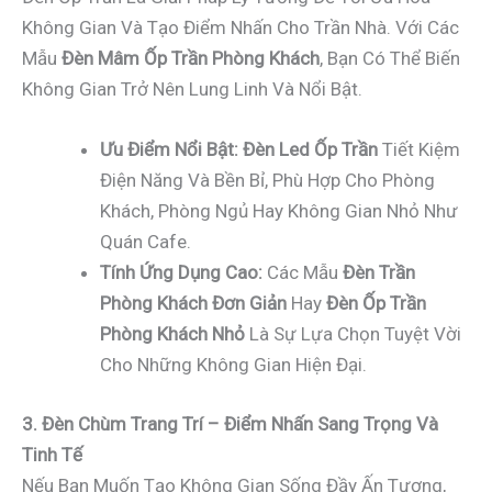
Không Gian Và Tạo Điểm Nhấn Cho Trần Nhà. Với Các
Mẫu
Đèn Mâm Ốp Trần Phòng Khách
, Bạn Có Thể Biến
Không Gian Trở Nên Lung Linh Và Nổi Bật.
Ưu Điểm Nổi Bật:
Đèn Led Ốp Trần
Tiết Kiệm
Điện Năng Và Bền Bỉ, Phù Hợp Cho Phòng
Khách, Phòng Ngủ Hay Không Gian Nhỏ Như
Quán Cafe.
Tính Ứng Dụng Cao:
Các Mẫu
Đèn Trần
Phòng Khách Đơn Giản
Hay
Đèn Ốp Trần
Phòng Khách Nhỏ
Là Sự Lựa Chọn Tuyệt Vời
Cho Những Không Gian Hiện Đại.
3. Đèn Chùm Trang Trí – Điểm Nhấn Sang Trọng Và
Tinh Tế
Nếu Bạn Muốn Tạo Không Gian Sống Đầy Ấn Tượng,