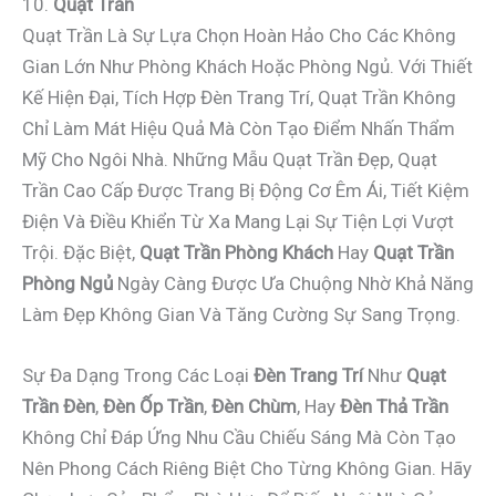
10.
Quạt Trần
Quạt Trần Là Sự Lựa Chọn Hoàn Hảo Cho Các Không
Gian Lớn Như Phòng Khách Hoặc Phòng Ngủ. Với Thiết
Kế Hiện Đại, Tích Hợp Đèn Trang Trí, Quạt Trần Không
Chỉ Làm Mát Hiệu Quả Mà Còn Tạo Điểm Nhấn Thẩm
Mỹ Cho Ngôi Nhà. Những Mẫu Quạt Trần Đẹp, Quạt
Trần Cao Cấp Được Trang Bị Động Cơ Êm Ái, Tiết Kiệm
Điện Và Điều Khiển Từ Xa Mang Lại Sự Tiện Lợi Vượt
Trội. Đặc Biệt,
Quạt Trần Phòng Khách
Hay
Quạt Trần
Phòng Ngủ
Ngày Càng Được Ưa Chuộng Nhờ Khả Năng
Làm Đẹp Không Gian Và Tăng Cường Sự Sang Trọng.
Sự Đa Dạng Trong Các Loại
Đèn Trang Trí
Như
Quạt
Trần Đèn
,
Đèn Ốp Trần
,
Đèn Chùm
, Hay
Đèn Thả Trần
Không Chỉ Đáp Ứng Nhu Cầu Chiếu Sáng Mà Còn Tạo
Nên Phong Cách Riêng Biệt Cho Từng Không Gian. Hãy