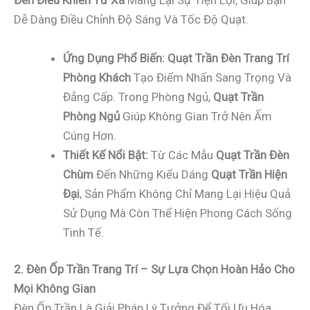
Đèn Điều Khiển Từ Xa
Mang Lại Sự Tiện Lợi, Giúp Bạn
Dễ Dàng Điều Chỉnh Độ Sáng Và Tốc Độ Quạt.
Ứng Dụng Phổ Biến:
Quạt Trần Đèn Trang Trí
Phòng Khách
Tạo Điểm Nhấn Sang Trọng Và
Đẳng Cấp. Trong Phòng Ngủ,
Quạt Trần
Phòng Ngủ
Giúp Không Gian Trở Nên Ấm
Cúng Hơn.
Thiết Kế Nổi Bật:
Từ Các Mẫu
Quạt Trần Đèn
Chùm
Đến Những Kiểu Dáng
Quạt Trần Hiện
Đại
, Sản Phẩm Không Chỉ Mang Lại Hiệu Quả
Sử Dụng Mà Còn Thể Hiện Phong Cách Sống
Tinh Tế.
2. Đèn Ốp Trần Trang Trí – Sự Lựa Chọn Hoàn Hảo Cho
Mọi Không Gian
Đèn Ốp Trần Là Giải Pháp Lý Tưởng Để Tối Ưu Hóa