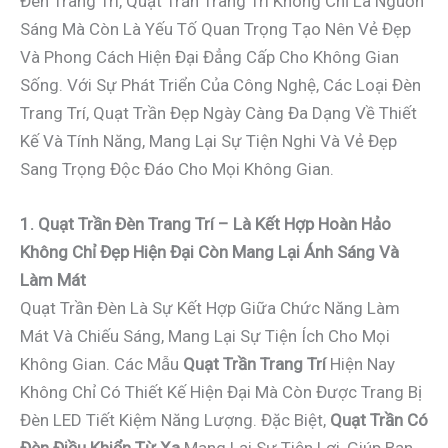
Đèn Trang Trí, Quạt Trần Trang Trí Không Chỉ Là Nguồn
Sáng Mà Còn Là Yếu Tố Quan Trọng Tạo Nên Vẻ Đẹp
Và Phong Cách Hiện Đại Đẳng Cấp Cho Không Gian
Sống. Với Sự Phát Triển Của Công Nghệ, Các Loại Đèn
Trang Trí, Quạt Trần Đẹp Ngày Càng Đa Dạng Về Thiết
Kế Và Tính Năng, Mang Lại Sự Tiện Nghi Và Vẻ Đẹp
Sang Trọng Độc Đáo Cho Mọi Không Gian.
1. Quạt Trần Đèn Trang Trí – Là Kết Hợp Hoàn Hảo
Không Chỉ Đẹp Hiện Đại Còn Mang Lại Ánh Sáng Và
Làm Mát
Quạt Trần Đèn Là Sự Kết Hợp Giữa Chức Năng Làm
Mát Và Chiếu Sáng, Mang Lại Sự Tiện Ích Cho Mọi
Không Gian. Các Mẫu
Quạt Trần Trang Trí
Hiện Nay
Không Chỉ Có Thiết Kế Hiện Đại Mà Còn Được Trang Bị
Đèn LED Tiết Kiệm Năng Lượng. Đặc Biệt,
Quạt Trần Có