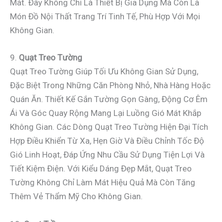
Mát. Đây Không Chỉ Là Thiết Bị Gia Dụng Mà Còn Là
Món Đồ Nội Thất Trang Trí Tinh Tế, Phù Hợp Với Mọi
Không Gian.
9.
Quạt Treo Tường
Quạt Treo Tường Giúp Tối Ưu Không Gian Sử Dụng,
Đặc Biệt Trong Những Căn Phòng Nhỏ, Nhà Hàng Hoặc
Quán Ăn. Thiết Kế Gắn Tường Gọn Gàng, Động Cơ Êm
Ái Và Góc Quay Rộng Mang Lại Luồng Gió Mát Khắp
Không Gian. Các Dòng Quạt Treo Tường Hiện Đại Tích
Hợp Điều Khiển Từ Xa, Hẹn Giờ Và Điều Chỉnh Tốc Độ
Gió Linh Hoạt, Đáp Ứng Nhu Cầu Sử Dụng Tiện Lợi Và
Tiết Kiệm Điện. Với Kiểu Dáng Đẹp Mắt, Quạt Treo
Tường Không Chỉ Làm Mát Hiệu Quả Mà Còn Tăng
Thêm Vẻ Thẩm Mỹ Cho Không Gian.