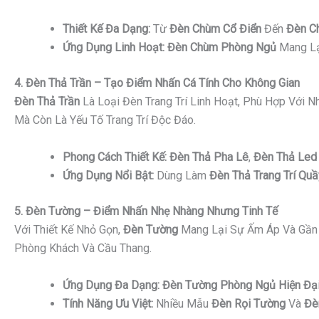
Thiết Kế Đa Dạng:
Từ
Đèn Chùm Cổ Điển
Đến
Đèn C
Ứng Dụng Linh Hoạt:
Đèn Chùm Phòng Ngủ
Mang Lạ
4. Đèn Thả Trần – Tạo Điểm Nhấn Cá Tính Cho Không Gian
Đèn Thả Trần
Là Loại Đèn Trang Trí Linh Hoạt, Phù Hợp Với 
Mà Còn Là Yếu Tố Trang Trí Độc Đáo.
Phong Cách Thiết Kế:
Đèn Thả Pha Lê
,
Đèn Thả Led 
Ứng Dụng Nổi Bật:
Dùng Làm
Đèn Thả Trang Trí Quầ
5. Đèn Tường – Điểm Nhấn Nhẹ Nhàng Nhưng Tinh Tế
Với Thiết Kế Nhỏ Gọn,
Đèn Tường
Mang Lại Sự Ấm Áp Và Gần 
Phòng Khách Và Cầu Thang.
Ứng Dụng Đa Dạng:
Đèn Tường Phòng Ngủ Hiện Đạ
Tính Năng Ưu Việt:
Nhiều Mẫu
Đèn Rọi Tường
Và
Đè