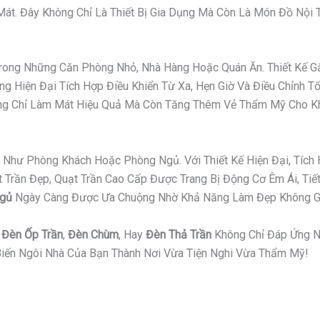
t. Đây Không Chỉ Là Thiết Bị Gia Dụng Mà Còn Là Món Đồ Nội Th
 Trong Những Căn Phòng Nhỏ, Nhà Hàng Hoặc Quán Ăn. Thiết Kế
g Hiện Đại Tích Hợp Điều Khiển Từ Xa, Hẹn Giờ Và Điều Chỉnh T
hông Chỉ Làm Mát Hiệu Quả Mà Còn Tăng Thêm Vẻ Thẩm Mỹ Cho K
Như Phòng Khách Hoặc Phòng Ngủ. Với Thiết Kế Hiện Đại, Tích 
ần Đẹp, Quạt Trần Cao Cấp Được Trang Bị Động Cơ Êm Ái, Tiết 
Ngủ
Ngày Càng Được Ưa Chuộng Nhờ Khả Năng Làm Đẹp Không Gi
,
Đèn Ốp Trần
,
Đèn Chùm
, Hay
Đèn Thả Trần
Không Chỉ Đáp Ứng N
iến Ngôi Nhà Của Bạn Thành Nơi Vừa Tiện Nghi Vừa Thẩm Mỹ!