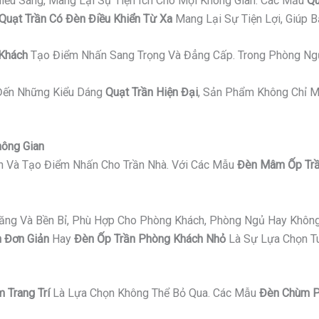
iếu Sáng, Mang Lại Sự Tiện Ích Cho Mọi Không Gian. Các Mẫu
Qu
Quạt Trần Có Đèn Điều Khiển Từ Xa
Mang Lại Sự Tiện Lợi, Giúp 
 Khách
Tạo Điểm Nhấn Sang Trọng Và Đẳng Cấp. Trong Phòng Ng
ến Những Kiểu Dáng
Quạt Trần Hiện Đại
, Sản Phẩm Không Chỉ M
hông Gian
an Và Tạo Điểm Nhấn Cho Trần Nhà. Với Các Mẫu
Đèn Mâm Ốp Trầ
Năng Và Bền Bỉ, Phù Hợp Cho Phòng Khách, Phòng Ngủ Hay Không
 Đơn Giản
Hay
Đèn Ốp Trần Phòng Khách Nhỏ
Là Sự Lựa Chọn Tu
 Trang Trí
Là Lựa Chọn Không Thể Bỏ Qua. Các Mẫu
Đèn Chùm P