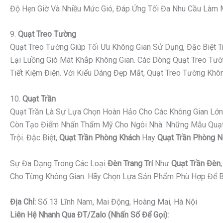
Độ Hẹn Giờ Và Nhiều Mức Gió, Đáp Ứng Tối Đa Nhu Cầu Làm Má
9.
Quạt Treo Tường
Quạt Treo Tường Giúp Tối Ưu Không Gian Sử Dụng, Đặc Biệt
Lại Luồng Gió Mát Khắp Không Gian. Các Dòng Quạt Treo Tườn
Tiết Kiệm Điện. Với Kiểu Dáng Đẹp Mắt, Quạt Treo Tường K
10.
Quạt Trần
Quạt Trần Là Sự Lựa Chọn Hoàn Hảo Cho Các Không Gian Lớn 
Còn Tạo Điểm Nhấn Thẩm Mỹ Cho Ngôi Nhà. Những Mẫu Quạt Tr
Trội. Đặc Biệt,
Quạt Trần Phòng Khách
Hay
Quạt Trần Phòng 
Sự Đa Dạng Trong Các Loại
Đèn Trang Trí
Như
Quạt Trần Đèn
Cho Từng Không Gian. Hãy Chọn Lựa Sản Phẩm Phù Hợp Để B
Địa Chỉ:
Số 13 Lĩnh Nam, Mai Động, Hoàng Mai, Hà Nội
Liên Hệ Nhanh Qua ĐT/Zalo (nhấn Số Để Gọi):