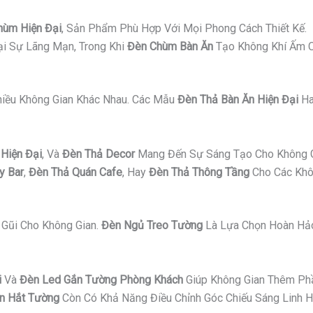
hùm Hiện Đại
, Sản Phẩm Phù Hợp Với Mọi Phong Cách Thiết Kế.
i Sự Lãng Mạn, Trong Khi
Đèn Chùm Bàn Ăn
Tạo Không Khí Ấm C
Nhiều Không Gian Khác Nhau. Các Mẫu
Đèn Thả Bàn Ăn Hiện Đại
H
Hiện Đại
, Và
Đèn Thả Decor
Mang Đến Sự Sáng Tạo Cho Không G
y Bar
,
Đèn Thả Quán Cafe
, Hay
Đèn Thả Thông Tầng
Cho Các Khô
Gũi Cho Không Gian.
Đèn Ngủ Treo Tường
Là Lựa Chọn Hoàn Hảo
i
Và
Đèn Led Gắn Tường Phòng Khách
Giúp Không Gian Thêm Ph
n Hắt Tường
Còn Có Khả Năng Điều Chỉnh Góc Chiếu Sáng Linh H