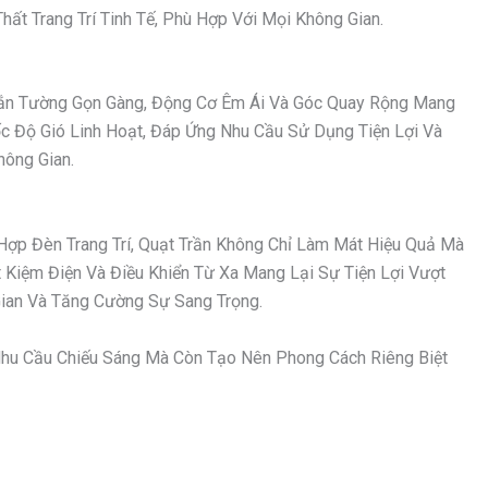
ất Trang Trí Tinh Tế, Phù Hợp Với Mọi Không Gian.
 Gắn Tường Gọn Gàng, Động Cơ Êm Ái Và Góc Quay Rộng Mang
ốc Độ Gió Linh Hoạt, Đáp Ứng Nhu Cầu Sử Dụng Tiện Lợi Và
hông Gian.
Hợp Đèn Trang Trí, Quạt Trần Không Chỉ Làm Mát Hiệu Quả Mà
Kiệm Điện Và Điều Khiển Từ Xa Mang Lại Sự Tiện Lợi Vượt
an Và Tăng Cường Sự Sang Trọng.
hu Cầu Chiếu Sáng Mà Còn Tạo Nên Phong Cách Riêng Biệt