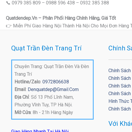
📞 0979 385 809 – 0988 596 438 – 0932 385 388
Quatdendep.vn – Phân Phối Hàng Chính Hãng, Giá Tốt
👉 Miễn Phí Giao Hàng Nội Thành Hà Nội Cho Mọi Đơn Hàng 
Quạt Trần Đèn Trang Trí
Chính S
Chuyên Trang: Quạt Trần Đèn Và Đèn
Chính Sách
Trang Trí
Chính Sách
Hotline/Zalo
:
0972806638
Chính Sách 
Email
:
Denquatdep@gmail.com
Chính Sách
Địa Chỉ
: Số 13 Phố Lĩnh Nam,
Hình Thức 
Phường Vĩnh Tuy, TP Hà Nội.
Chính Sách
Mở Cửa
: 8h - 21h Hàng Ngày
Với Kh
Giao Hàng Nhanh Tại Hà Nội