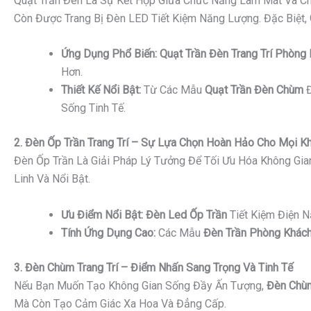
Quạt Trần Đèn Là Sự Kết Hợp Giữa Chức Năng Làm Mát Và Ch
Còn Được Trang Bị Đèn LED Tiết Kiệm Năng Lượng. Đặc Biệt,
Ứng Dụng Phổ Biến:
Quạt Trần Đèn Trang Trí Phòng
Hơn.
Thiết Kế Nổi Bật:
Từ Các Mẫu
Quạt Trần Đèn Chùm
Đ
Sống Tinh Tế.
2. Đèn Ốp Trần Trang Trí – Sự Lựa Chọn Hoàn Hảo Cho Mọi K
Đèn Ốp Trần Là Giải Pháp Lý Tưởng Để Tối Ưu Hóa Không Gi
Linh Và Nổi Bật.
Ưu Điểm Nổi Bật:
Đèn Led Ốp Trần
Tiết Kiệm Điện 
Tính Ứng Dụng Cao:
Các Mẫu
Đèn Trần Phòng Khách
3. Đèn Chùm Trang Trí – Điểm Nhấn Sang Trọng Và Tinh Tế
Nếu Bạn Muốn Tạo Không Gian Sống Đầy Ấn Tượng,
Đèn Chùm
Mà Còn Tạo Cảm Giác Xa Hoa Và Đẳng Cấp.