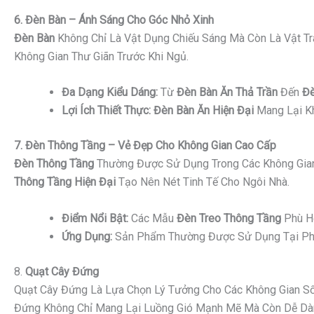
6. Đèn Bàn – Ánh Sáng Cho Góc Nhỏ Xinh
Đèn Bàn
Không Chỉ Là Vật Dụng Chiếu Sáng Mà Còn Là Vật Tr
Không Gian Thư Giãn Trước Khi Ngủ.
Đa Dạng Kiểu Dáng:
Từ
Đèn Bàn Ăn Thả Trần
Đến
Đè
Lợi Ích Thiết Thực:
Đèn Bàn Ăn Hiện Đại
Mang Lại Kh
7. Đèn Thông Tầng – Vẻ Đẹp Cho Không Gian Cao Cấp
Đèn Thông Tầng
Thường Được Sử Dụng Trong Các Không Gian
Thông Tầng Hiện Đại
Tạo Nên Nét Tinh Tế Cho Ngôi Nhà.
Điểm Nổi Bật:
Các Mẫu
Đèn Treo Thông Tầng
Phù Hợ
Ứng Dụng:
Sản Phẩm Thường Được Sử Dụng Tại Phò
8.
Quạt Cây Đứng
Quạt Cây Đứng Là Lựa Chọn Lý Tưởng Cho Các Không Gian Sốn
Đứng Không Chỉ Mang Lại Luồng Gió Mạnh Mẽ Mà Còn Dễ Dàng